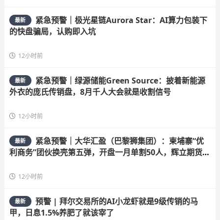
紧急预警｜极光星链Aurora Star：AI算力包装下
最新
的快盘骗局，认购即入坑
12小时前
紧急预警｜绿源储能Green Source：披着新能源
最新
外衣的庞氏传销盘，8月千人大会就是收割信号
12小时前
紧急预警｜大华汇盈（巴黎狮集团）：柬埔寨“优
最新
利商务”团伙换壳第五弹，开盘一月单割50人，辉立期货、
华融共创怎么崩的它就怎么崩
12小时前
预警 | 拜尔交易所的AI小龙虾就是9级传销的马
最新
甲，日息1.5%养肥了就该宰了