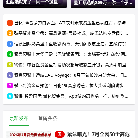
汇甄选就来了｜同一个操盘
星汇甄选的209万，你一个子
手，同
儿都
日化1%皆是刀口舔血，ATI农创未来资金盘已亮红灯，参与者速离！
1
弘基资本资金盘：高息诱饵+层级抽成，庞氏结构崩盘倒计时，受害者遍布全国
2
信德国际彩票盘崩盘收割内幕：天机阁换皮重启，五级传销骗局榨干散户，立即停手止损
3
紧急预警｜大华汇盈（巴黎狮集团）：柬埔寨“优利商务”团伙换壳第五弹，开盘一月单割50人，辉立期货、华融共创怎么崩的它就怎么崩
4
警惕！中智医资金盘打着助农旗号收割血汗钱，高危期崩盘在即，别再往里投一分钱
5
紧急预警｜远航DAO Voyage：8月下旬长沙启动大会，旧盘团队平移，RWA+大宗商品包装——又是庞氏滚盘的老剧本
6
微比特资金盘预警：日化1%高息诱惑，拉人头返利陷阱步步惊心，参与者速避
7
警惕“智盈国际”量化资金盘，App做的跟狗啃一样，纯纯割韭菜！
8
最新发布
首码头条
紧急曝光！7月全网50个高危
顶