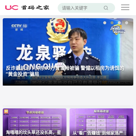
反诈最前沿丨房东60万黄金险被骗 警惕以租房为诱饵的
“黄金投资”骗局
淘嘻嘻的坟头草还没长高，星
从“看广告赚钱”到倾家荡产｜