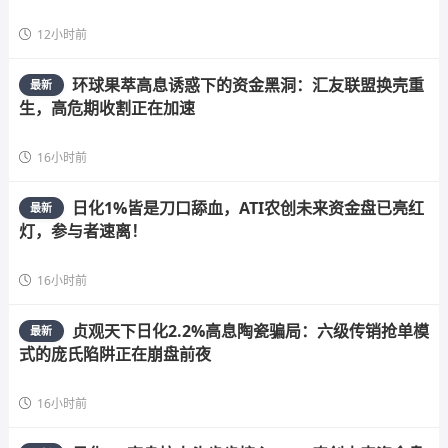
12小时前
环球果萃高息诱惑下的资金黑洞：汇友联盟换壳重
最新
生，高危期收割正在加速
16小时前
日化1%皆是刀口舔血，ATI农创未来资金盘已亮红
最新
灯，参与者速离！
16小时前
贞观天下日化2.2%高息陶瓷骗局：六级传销抢单模
最新
式的庞氏陷阱正在崩盘前夜
16小时前