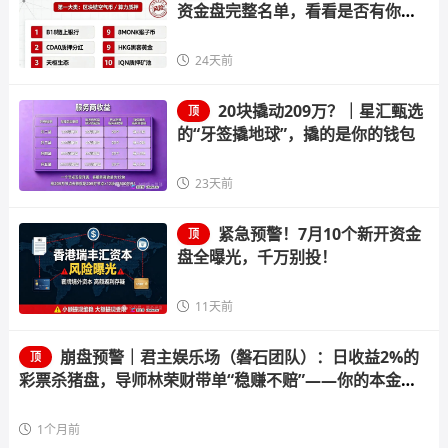
资金盘完整名单，看看是否有你正
在参与的
24天前
20块撬动209万？｜星汇甄选
顶
的“牙签撬地球”，撬的是你的钱包
23天前
紧急预警！7月10个新开资金
顶
盘全曝光，千万别投！
11天前
崩盘预警｜君主娱乐场（磐石团队）：日收益2%的
顶
彩票杀猪盘，导师林荣财带单“稳赚不赔”——你的本金正
在给“流量增长”的谎言填坑
1个月前