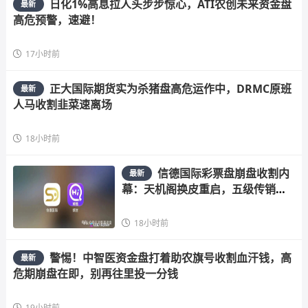
日化1%高息拉人头步步惊心，ATI农创未来资金盘
最新
高危预警，速避！
17小时前
正大国际期货实为杀猪盘高危运作中，DRMC原班
最新
人马收割韭菜速离场
18小时前
信德国际彩票盘崩盘收割内
最新
幕：天机阁换皮重启，五级传销骗
局榨干散户，立即停手止损
18小时前
警惕！中智医资金盘打着助农旗号收割血汗钱，高
最新
危期崩盘在即，别再往里投一分钱
19小时前