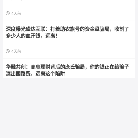
4天前
深度曝光盛达互联：打着助农旗号的资金盘骗局，收割了
多少人的血汗钱，远离！
4天前
华融共创：高息理财背后的庞氏骗局，你的钱正在给骗子
凑出国路费，远离这个陷阱
4天前
海天智医资金盘预警：日化1%高息诱惑，拉人头返利陷阱
步步惊心，参与者速避
4天前