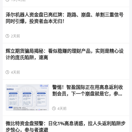
泽尔机器人资金盘已亮红牌：跑路、崩盘、单割三重信号
同时引爆，投资者血本无归！
2天前
辉立期货骗局揭秘：看似稳赚的理财产品，实则是精心设
计的庞氏陷阱，速离
4天前
警惕！智盈国际正在用高息返利收
割会员，下一个崩盘就是它，参与
者快跑
4天前
微比特资金盘预警：日化1%高息诱惑，拉人头返利陷阱步
步惊心，参与者速避