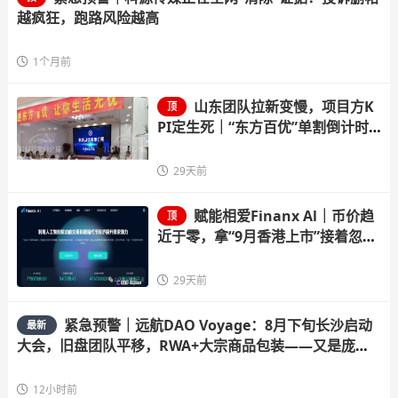
越疯狂，跑路风险越高
1个月前
山东团队拉新变慢，项目方K
顶
PI定生死｜“东方百优”单割倒计时
进入最后10天
29天前
赋能相爱Finanx Al｜币价趋
顶
近于零，拿“9月香港上市”接着忽悠
——你信吗？
29天前
紧急预警｜远航DAO Voyage：8月下旬长沙启动
最新
大会，旧盘团队平移，RWA+大宗商品包装——又是庞氏
滚盘的老剧本
12小时前