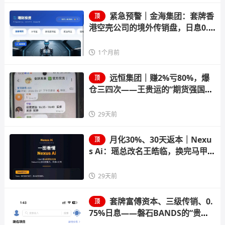
紧急预警｜金海集团：套牌香
顶
港空壳公司的境外传销盘，日息0.3
8%的庞氏骗局正在崩盘倒计时
1个月前
远恒集团｜赚2%亏80%，爆
顶
仓三四次——王贵运的“期货强国
梦”，就是后台改几个数字的事
29天前
月化30%、30天返本｜Nexu
顶
s Ai：瑶总改名王皓临，换完马甲就
收割
29天前
套牌富傅资本、三级传销、0.
顶
75%日息——磐石BANDS的“贵金
属交易”，收割倒计时已启动