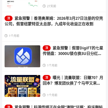
27天前
紧急预警｜香港奥莱姆：2026年3月27日注册的空壳
顶
公司，假冒纽蒙特亚太总部，九成年化收益正在收割
1个月前
紧急预警｜假冒DigiFT的七星
顶
传销盘：3000U锁仓换3U日分红，
顶级七星要押41.8万U
1个月前
曝光｜流量联盟：日赚70？月
顶
回本？博发团伙换了个马甲又来割
韭菜了
1个月前
紧急预警｜科源传媒正在全网“清除”证据：投诉删帖
顶