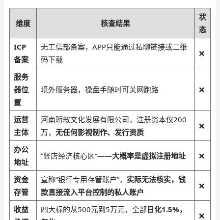
状
维度
核查结果
态
ICP
无工信部备案，APP只能通过私聊链接或二维
❌
备案
码下载
服务
器位
境外服务器，操盘手随时可关网跑路
❌
置
运营
河南珩叙文化发展有限公司，注册资本仅200
❌
主体
万，
无任何影视制作、发行资质
办公
“竖店经济核心区”——
大概率是虚拟注册地址
❌
地址
资金
宣称“银行专用存管账户”，
实际无法核实，钱
❌
存管
款直接流入平台控制的私人账户
收益
四大标的从500元到5万元，全部
日化1.5%，
❌