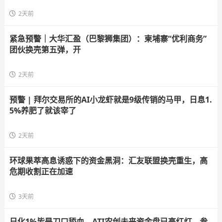
2天前
紧急预警｜大华汇盈（巴黎狮集团）：柬埔寨“优利商务”
团伙换壳第五弹，开
2天前
预警 | 拜尔交易所的AI小龙虾就是9级传销的马甲，日息1.
5%养肥了就该宰了
2天前
环球果萃高息诱惑下的资金黑洞：汇友联盟换壳重生，高
危期收割正在加速
3天前
日化1%皆是刀口舔血，ATI农创未来资金盘已亮红灯，参