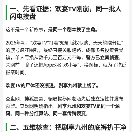
一、先看证据：欢宴TV刚崩，同一批人
闪电接盘
这不是一个新故事，是
同一个剧本换了主角
。
2026年初，“欢宴TV”打着“短剧版权认购、天天躺赚分红”
的旗号疯狂圈钱，最终直接关服跑路，成都多名投资者受
骗，单人亏损从数千元至百万元不等，
警方已立案侦查
。
关网前，骗子还把App改名“欢小宴”、换图标，就为了拖延
报案时间。
欢宴TV的尸体还没凉透，剧享九州就上线了。
查盘网、搜狐震哥、骗局揭秘网老酒先后独立定性并发布
预警。查盘网明确指出：
剧享九州和欢宴TV是同一个源
码、同一种分红算法、同一套传销裂变
。
二、五维核查：把剧享九州的底裤扒干净