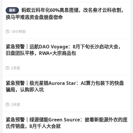
蚂蚁云科年化60%高息揽储，改名叁才云科收割，
最新
换马甲难逃资金盘崩盘宿命
18小时前
紧急预警｜远航DAO Voyage：8月下旬长沙启动大会，
旧盘团队平移，RWA+大宗商品包
2天前
紧急预警｜极光星链Aurora Star：AI算力包装下的快盘
骗局，认购即入坑
2天前
紧急预警｜绿源储能Green Source：披着新能源外衣的庞
氏传销盘，8月千人大会就