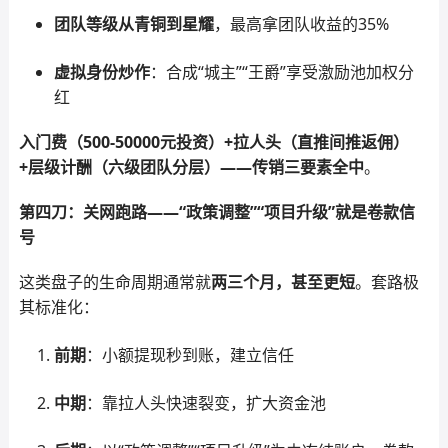
团队等级从青铜到星耀
，最高拿团队收益的35%
虚拟身份炒作
：合成“城主”“王爵”享受激励池加权分
红
入门费（500-50000元投资）+拉人头（直推间推返佣）
+层级计酬（六级团队分层）——传销三要素全中
。
第四刀：关网跑路——“政策调整”“项目升级”就是卷款信
号
这类盘子的生命周期通常就
两三个月，甚至更短
。套路极
其标准化：
前期
：小额提现秒到账，建立信任
中期
：靠拉人头快速裂变，扩大资金池