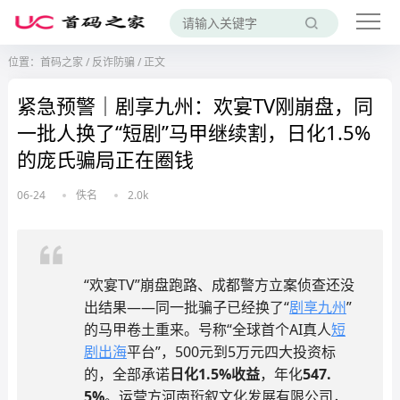
位置：
首码之家
/
反诈防骗
/
正文
紧急预警｜剧享九州：欢宴TV刚崩盘，同
一批人换了“短剧”马甲继续割，日化1.5%
的庞氏骗局正在圈钱
06-24
佚名
2.0k
“欢宴TV”崩盘跑路、成都警方立案侦查还没
出结果——同一批骗子已经换了“
剧享九州
”
的马甲卷土重来。号称“全球首个AI真人
短
剧出海
平台”，500元到5万元四大投资标
的，全部承诺
日化1.5%收益
，年化
547.
5%
。运营方河南珩叙文化发展有限公司，