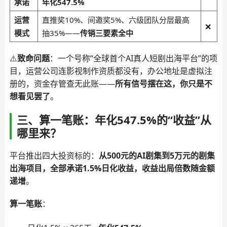
承诺
年化547.5%
运营
直推奖10%、间邀奖5%、六级团队分层最高
❌
模式
抽35%——
传销三要素全中
⚠️
致命问题
：一个号称“全球首个AI真人短剧出海平台”的项
目，运营公司连影视制作资质都没有，办公地址是虚拟注
册的，资金存管查无此账——
所有信号摆在这，你只是不
想看见罢了
。
三、算一笔账：年化547.5%的“收益”从
哪里来？
平台推出四大投资标的：
从500元的AI剧集到5万元的剧集
出海项目，全部承诺1.5%日化收益，收益出局倍数随金额
递增
。
算一笔账
：