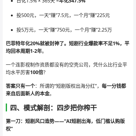
日化1.5% × 365天 =
年化547.5%
投500元，一天“赚”7.5元，一个月“赚”225元
投5万元，一天“赚”750元，一个月“赚”2.25万
巴菲特年化20%就被封神了。短剧行业爆款率不足1%，平
均回本周期1-2年
。
一个连影视制作资质都没有的空壳公司，凭什么比行业平
均水平厉害
100倍
？
答案只有一个
：所谓的“短剧版权出海分红”，
每一分钱都
来自后面新人的本金
。
四、模式解剖：四步把你榨干
第一刀：短剧风口造势——“AI短剧出海，低门槛认购版
权”