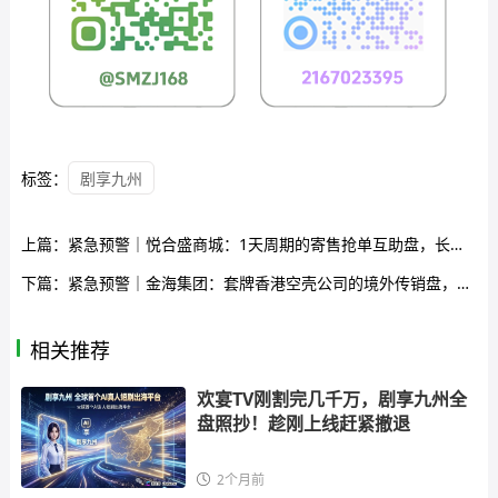
标签：
剧享九州
上篇：
紧急预警｜悦合盛商城：1天周期的寄售抢单互助盘，长城易趣同款模式正在崩盘倒计时
下篇：
紧急预警｜金海集团：套牌香港空壳公司的境外传销盘，日息0.38%的庞氏骗局正在崩盘倒计时
相关推荐
欢宴TV刚割完几千万，剧享九州全
盘照抄！趁刚上线赶紧撤退
2个月前