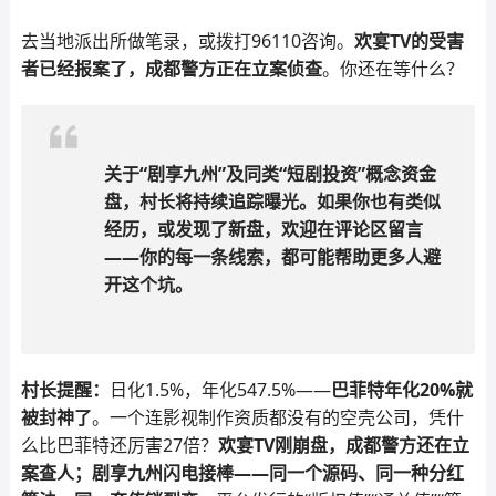
去当地派出所做笔录，或拨打96110咨询。
欢宴TV的受害
者已经报案了，成都警方正在立案侦查
。你还在等什么？
关于“剧享九州”及同类“短剧投资”概念资金
盘，村长将持续追踪曝光。如果你也有类似
经历，或发现了新盘，欢迎在评论区留言
——你的每一条线索，都可能帮助更多人避
开这个坑。
村长提醒：
日化1.5%，年化547.5%——
巴菲特年化20%就
被封神了
。一个连影视制作资质都没有的空壳公司，凭什
么比巴菲特还厉害27倍？
欢宴TV刚崩盘，成都警方还在立
案查人；剧享九州闪电接棒——同一个源码、同一种分红