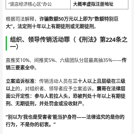
“竖店经济核心区”办公
大概率虚拟注册地址
根据司法解释，
诈骗数额50万元以上即为“数额特别巨
大”，法定刑十年以上有期徒刑或无期徒刑
。
组织、领导传销活动罪（《刑法》第224条之
一）
直推奖10%、间推奖5%、六级团队分层最高抽35%——
传
销三要素全中
。
立案追诉标准
：传销活动人员在
三十人以上且层级在三级
以上
的，对组织者、领导者应予立案追诉。
震哥在法律层
面公开定性：参与人若拉人头，恐被判处十年以上有期徒
刑、无期徒刑，并处罚金或没收财产
。
“别以为‘我也是受害者’能当护身符——法律追究的是你的
行为，不是你的初衷。”