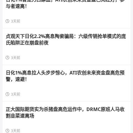
与者速离！
3天前
贞观天下日化2.2%高息陶瓷骗局：六级传销抢单模式的庞
氏陷阱正在崩盘前夜
3天前
日化1%高息拉人头步步惊心，ATI农创未来资金盘高危预
警，速避！
3天前
正大国际期货实为杀猪盘高危运作中，DRMC原班人马收
割韭菜速离场
3天前