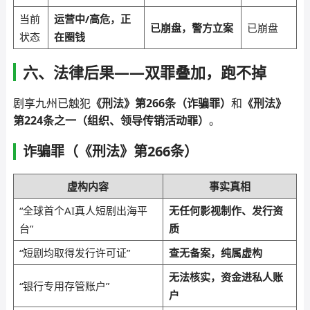
当前
运营中/高危，正
已崩盘，警方立案
已崩盘
状态
在圈钱
六、法律后果——双罪叠加，跑不掉
剧享九州已触犯
《刑法》第266条（诈骗罪）
和
《刑法》
第224条之一（组织、领导传销活动罪）
。
诈骗罪（《刑法》第266条）
虚构内容
事实真相
“全球首个AI真人短剧出海平
无任何影视制作、发行资
台”
质
“短剧均取得发行许可证”
查无备案，纯属虚构
无法核实，资金进私人账
“银行专用存管账户”
户