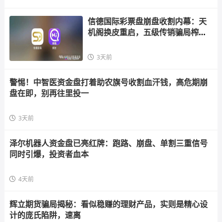
信德国际彩票盘崩盘收割内幕：天
机阁换皮重启，五级传销骗局榨干
散户，立即
3天前
警惕！中智医资金盘打着助农旗号收割血汗钱，高危期崩
盘在即，别再往里投一
3天前
泽尔机器人资金盘已亮红牌：跑路、崩盘、单割三重信号
同时引爆，投资者血本
4天前
辉立期货骗局揭秘：看似稳赚的理财产品，实则是精心设
计的庞氏陷阱，速离