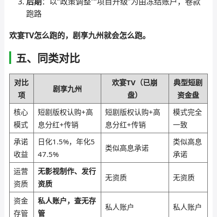
后期
：以“政策调整”“项目升级”为由冻结账户，卷款
跑路
欢宴TV怎么跑的，剧享九州就会怎么跑。
五、同类对比
对比
欢宴TV（已崩
典型短剧
剧享九州
项
盘）
资金盘
核心
短剧版权认购+高
短剧版权认购+高
模式完全
模式
息分红+传销
息分红+传销
一致
承诺
日化1.5%，年化5
类似高息
类似高息承诺
收益
47.5%
承诺
运营
无影视制作、发行
无资质
无资质
资质
资质
资金
私人账户，查无存
私人账户
私人账户
存管
管