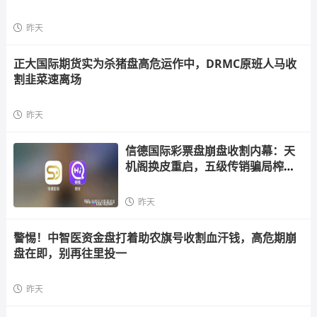
昨天
正大国际期货实为杀猪盘高危运作中，DRMC原班人马收
割韭菜速离场
昨天
信德国际彩票盘崩盘收割内幕：天
机阁换皮重启，五级传销骗局榨干
散户，立即
昨天
警惕！中智医资金盘打着助农旗号收割血汗钱，高危期崩
盘在即，别再往里投一
昨天