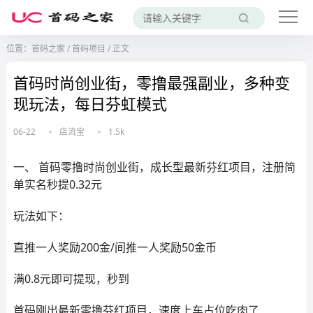
位置：
首码之家
/
首码项目
/
正文
首码时尚创业街，零撸最强副业，多种变
现玩法，每日芬虹模式
06-22
店流宝
1.5k
一、 首码零撸时尚创业街，成长型最新芬红项目，注册简
单实名秒提0.32元
玩法如下：
直推一人奖励200金/间推一人奖励50金币
满0.8元即可提现，秒到
首码刚出最新零撸芬红项目，速度上车占位吃肉了