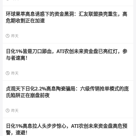
环球果萃高息诱惑下的资金黑洞：汇友联盟换壳重生，高
危期收割正在加速
昨天
日化1%皆是刀口舔血，ATI农创未来资金盘已亮红灯，参
与者速离！
昨天
贞观天下日化2.2%高息陶瓷骗局：六级传销抢单模式的庞
氏陷阱正在崩盘前夜
昨天
日化1%高息拉人头步步惊心，ATI农创未来资金盘高危预
警，速避！