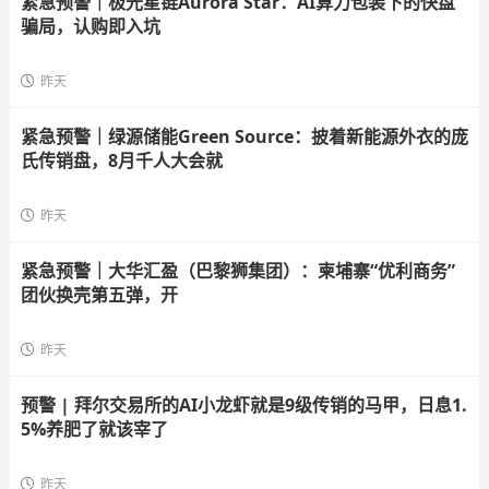
紧急预警｜极光星链Aurora Star：AI算力包装下的快盘
骗局，认购即入坑
昨天
紧急预警｜绿源储能Green Source：披着新能源外衣的庞
氏传销盘，8月千人大会就
昨天
紧急预警｜大华汇盈（巴黎狮集团）：柬埔寨“优利商务”
团伙换壳第五弹，开
昨天
预警 | 拜尔交易所的AI小龙虾就是9级传销的马甲，日息1.
5%养肥了就该宰了
昨天