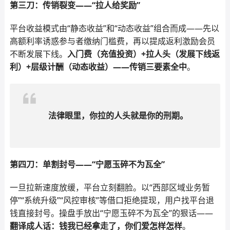
第三刀：传销裂变——“拉人给奖励”
平台收益模式由“静态收益”和“动态收益”组合而成——先以
高额利率诱惑参与者缴纳门槛费，再以提成返利激励会员
不断发展下线。
入门费（充值投资）+拉人头（发展下线返
利）+层级计酬（动态收益）——传销三要素全中
。
法律眼里，你拉的人头就是你的刑期。
第四刀：单割封号——“宁愿玉碎不为瓦全”
一旦拉新速度放缓，平台立刻翻脸。以“西部区域业务暂
停”“系统升级”“风控审核”等借口拒绝提现，用户找平台退
钱直接封号。操盘手放出“宁愿玉碎不为瓦全”的狠话——
翻译成人话：钱我已经拿走了，你们爱怎样怎样
。