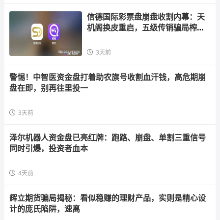
信德国际彩票盘崩盘收割内幕：天
机阁换皮重启，五级传销骗局榨干
散户，立即
3天前
警惕！中智医资金盘打着助农旗号收割血汗钱，高危期崩
盘在即，别再往里投一
3天前
泽尔机器人资金盘已亮红牌：跑路、崩盘、单割三重信号
同时引爆，投资者血本
4天前
辉立期货骗局揭秘：看似稳赚的理财产品，实则是精心设
计的庞氏陷阱，速离