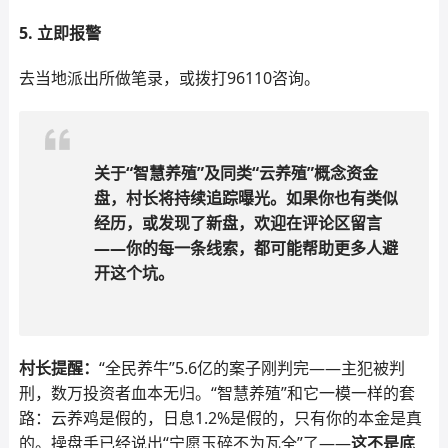
5. 立即报警
去当地派出所做笔录，或拨打96110咨询。
关于“智慧养殖”及同类“云养殖”概念资金
盘，村长将持续追踪曝光。如果你也有类似
经历，或发现了新盘，欢迎在评论区留言
——你的每一条线索，都可能帮助更多人避
开这个坑。
村长提醒：
“全民养牛”5.6亿的案子刚判完——主犯被判
刑，数万投资者血本无归。“智慧养殖”和它一模一样的套
路：云养鸡是假的，日息1.2%是假的，只有你的本金是真
的。操盘手已经说出“宁愿玉碎不为瓦全”了——
这不是底