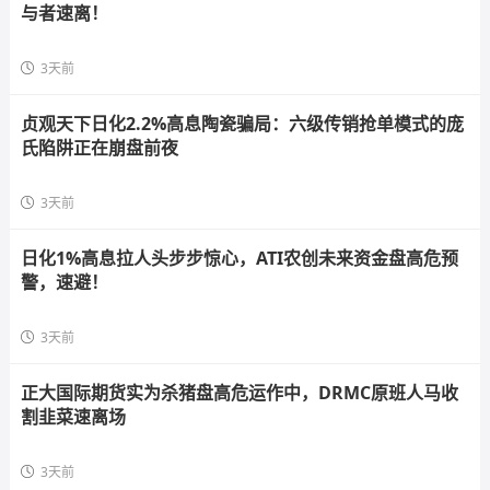
与者速离！
3天前
贞观天下日化2.2%高息陶瓷骗局：六级传销抢单模式的庞
氏陷阱正在崩盘前夜
3天前
日化1%高息拉人头步步惊心，ATI农创未来资金盘高危预
警，速避！
3天前
正大国际期货实为杀猪盘高危运作中，DRMC原班人马收
割韭菜速离场
3天前