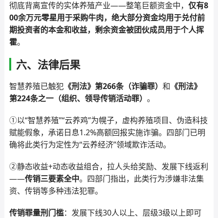
彻底背离宣传的实体养殖产业——整笔巨额资金中，
仅有8
00余万元零星用于采购牛肉，绝大部分资金均用于兑付前
期投资者的本金和收益，剩余资金被团伙成员用于个人挥
霍
。
六、法律后果
智慧养殖已触犯
《刑法》第266条（诈骗罪）
和
《刑法》
第224条之一（组织、领导传销活动罪）
。
①以“智慧养殖”“云养鸡”为幌子，虚构养殖项目、伪造科技
赋能假象，承诺日息1.2%高额回报实施诈骗。四部门已明
确将此类行为定性为“云养经济”领域欺诈活动。
②静态收益+动态收益组合，拉人头给奖励、发展下线返利
——
传销三要素全中
。四部门指出，此类行为涉嫌非法集
资、传销等多种违法犯罪。
传销罪量刑门槛
：发展下线30人以上、层级3级以上即可