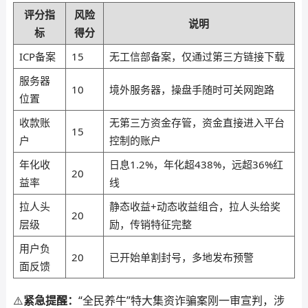
评分指
风险
说明
标
得分
ICP备案
15
无工信部备案，仅通过第三方链接下载
服务器
10
境外服务器，操盘手随时可关网跑路
位置
收款账
无第三方资金存管，资金直接进入平台
15
户
控制的账户
年化收
日息1.2%，年化超438%，远超36%红
20
益率
线
拉人头
静态收益+动态收益组合，拉人头给奖
20
层级
励，传销特征完整
用户负
20
已开始单割封号，多地发布预警
面反馈
⚠️
紧急提醒：
“全民养牛”特大集资诈骗案刚一审宣判，涉