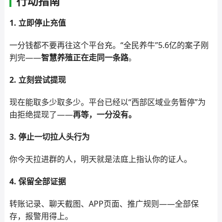
行动指南
1. 立即停止充值
一分钱都不要再往这个平台充。“全民养牛”5.6亿的案子刚
判完——
智慧养殖正在走同一条路
。
2. 立刻尝试提现
现在能取多少取多少。平台已经以“西部区域业务暂停”为
由拒绝提现了——
再等，一分没有。
3. 停止一切拉人头行为
你今天拉进群的人，明天就是法庭上指认你的证人。
4. 保留全部证据
转账记录、聊天截图、APP页面、推广规则——全部保
存，报警用得上。