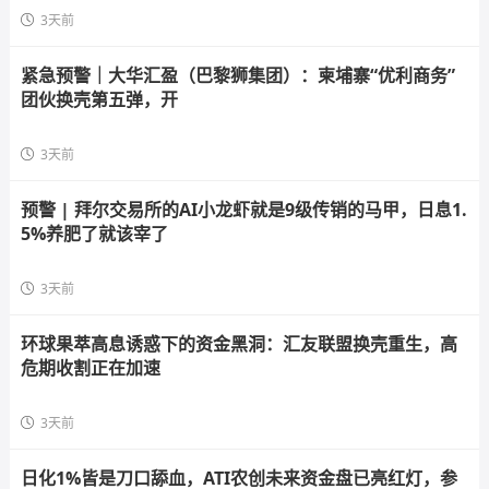
3天前
紧急预警｜大华汇盈（巴黎狮集团）：柬埔寨“优利商务”
团伙换壳第五弹，开
3天前
预警 | 拜尔交易所的AI小龙虾就是9级传销的马甲，日息1.
5%养肥了就该宰了
3天前
环球果萃高息诱惑下的资金黑洞：汇友联盟换壳重生，高
危期收割正在加速
3天前
日化1%皆是刀口舔血，ATI农创未来资金盘已亮红灯，参