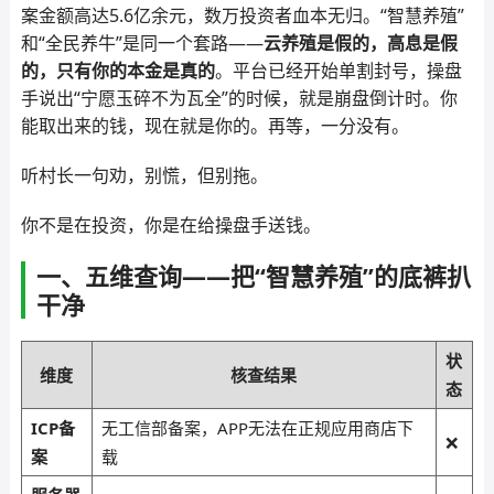
案金额高达5.6亿余元，数万投资者血本无归。“智慧养殖”
和“全民养牛”是同一个套路——
云养殖是假的，高息是假
的，只有你的本金是真的
。平台已经开始单割封号，操盘
手说出“宁愿玉碎不为瓦全”的时候，就是崩盘倒计时。你
能取出来的钱，现在就是你的。再等，一分没有。
听村长一句劝，别慌，但别拖。
你不是在投资，你是在给操盘手送钱。
一、五维查询——把“智慧养殖”的底裤扒
干净
状
维度
核查结果
态
ICP备
无工信部备案，APP无法在正规应用商店下
❌
案
载