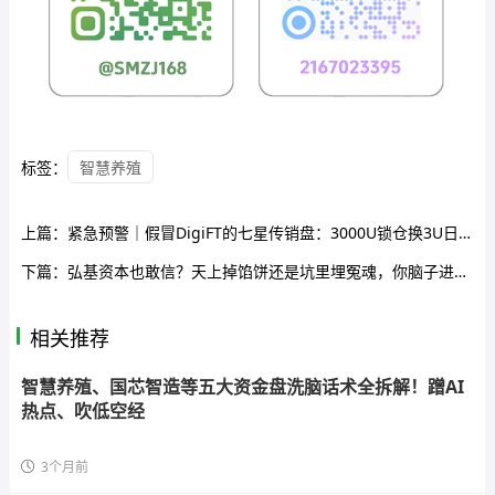
标签：
智慧养殖
上篇：
紧急预警｜假冒DigiFT的七星传销盘：3000U锁仓换3U日分红，顶级七星要押41.8万U
下篇：
弘基资本也敢信？天上掉馅饼还是坑里埋冤魂，你脑子进水了吗
相关推荐
智慧养殖、国芯智造等五大资金盘洗脑话术全拆解！蹭AI
热点、吹低空经
3个月前