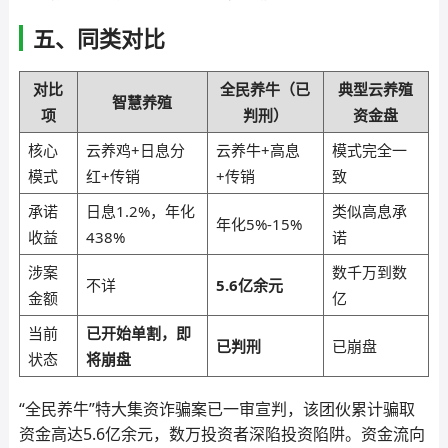
五、同类对比
对比
全民养牛（已
典型云养殖
智慧养殖
项
判刑）
资金盘
核心
云养鸡+日息分
云养牛+高息
模式完全一
模式
红+传销
+传销
致
承诺
日息1.2%，年化
类似高息承
年化5%-15%
收益
438%
诺
涉案
数千万到数
不详
5.6亿余元
金额
亿
当前
已开始单割，即
已判刑
已崩盘
状态
将崩盘
“全民养牛”特大集资诈骗案已一审宣判，该团伙累计骗取
资金高达5.6亿余元，数万投资者深陷投资陷阱。资金流向