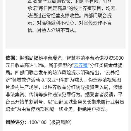
⚠️ 农业产业周期较长、利润率有限，任何
承诺“每日固定高息”的线上养殖项目，均无
法通过正常经营支撑收益。四部门联合提
示：对高额返利不动心、对宣传炒作不盲
信、对熟人介绍不盲从。
依据：
据骗局揭秘平台曝光，智慧养殖平台承诺投资5000
元日收益高达1.2%，属于典型的“
云养殖
”分红类资金盘骗
局。四部门联合发布的防诈风险提示明确指出，“云养经
济”领域欺诈活动以“农业+科技”为噱头，伪造养殖视频图
片虚构生产场景，以种养收益分红诱导投资者入局，涉嫌
非法集资、传销等多种违法犯罪行为。据受害者反馈，平
台已开始单割封号，以“西部区域业务员长期未履行业务员
职责”为由暂停西部区域一切业务，拒绝用户提现。
风险评分：
100/100（极高风险）