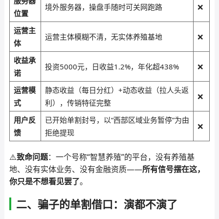
服务器
境外服务器，操盘手随时可关网跑路
❌
位置
运营主
运营主体模糊不清，无实体养殖基地
❌
体
收益承
投资5000元，日收益1.2%，年化超438%
❌
诺
运营模
静态收益（每日分红）+动态收益（拉人头返
❌
式
利），传销特征完整
用户反
已开始单割封号，以“西部区域业务暂停”为由
❌
馈
拒绝提现
⚠️
致命问题
：一个号称“智慧养殖”的平台，没有养殖基
地、没有实体业务、没有金融资质——
所有信号摆在这，
你只是不想看见罢了
。
二、骗子的单割借口：演都不演了