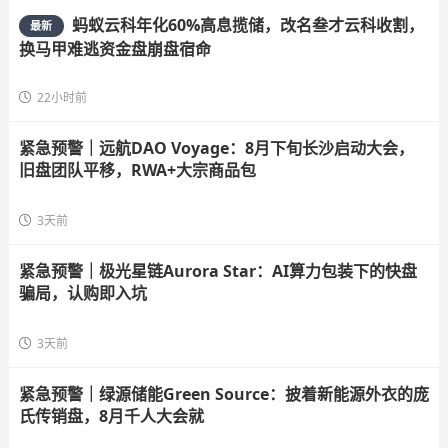
蚂蚁云科年化60%高息揽储，改名叁才云科收割，
最新
换马甲难逃资金盘崩盘宿命
22小时前
紧急预警｜远航DAO Voyage：8月下旬长沙启动大会，
旧盘团队平移，RWA+大宗商品包
3天前
紧急预警｜极光星链Aurora Star：AI算力包装下的快盘
骗局，认购即入坑
3天前
紧急预警｜绿源储能Green Source：披着新能源外衣的庞
氏传销盘，8月千人大会就