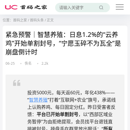
位置：
首码之家
/
首码头条
/
正文
紧急预警｜智慧养殖：日息1.2%的“云养
鸡”开始单割封号，“宁愿玉碎不为瓦全”是
崩盘倒计时
06-25
佚名
2.2k
投资5000元，每天返60元，年化438%——
“
智慧养殖
”打着“互联网+农业”旗号，承诺线
上认购养鸡、每日固定分红。昨日受害者反
馈：
平台已开始单割封号
，以“西部区域业
务暂停”为由拒绝提现，会员找平台退钱直
接被封号。操盘手在群里放出狠话：“
所有