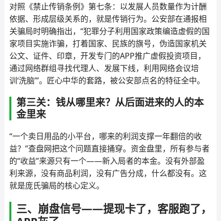
对照《禁止传销条例》第七条：以发展人员数量作为计酬
依据、形成层级关系的，就是传销行为。公安部在通报相
关骗局时明确指出，“犯罪分子利用国家政策编造虚假的国
家项目实施诈骗，打着国家、民族的旗号，伪造国家机关
公文、证件、印章，开发专门的APP推广虚假投资项目，
通过网络群组寻找代理人、发展下线，利用网络会议培
训‘洗脑’”。匠心中华的套路，被公安部点名的特征全中。
第三关：钱从哪里来？从后面进来的人的本
金里来
“一个卖日用品的小平台，哪来的利润支撑一年翻倍的收
益？”查盘网把这个问题直接捅穿。资金盘里，所有参与者
的“收益”来源只有一个——新入局者的本金。没有外部盈
利来源，没有商品利润，没有广告分成，什么都没有。这
就是庞氏骗局的核心定义。
三、崩盘信号——提现卡了，客服跑了，