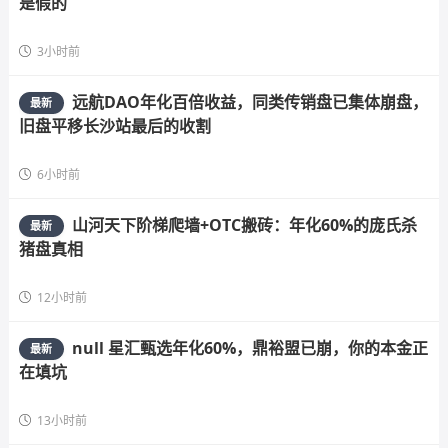
是假的
3小时前
远航DAO年化百倍收益，同类传销盘已集体崩盘，
最新
旧盘平移长沙站最后的收割
6小时前
山河天下阶梯爬墙+OTC搬砖：年化60%的庞氏杀
最新
猪盘真相
12小时前
null 星汇甄选年化60%，鼎裕盟已崩，你的本金正
最新
在填坑
13小时前