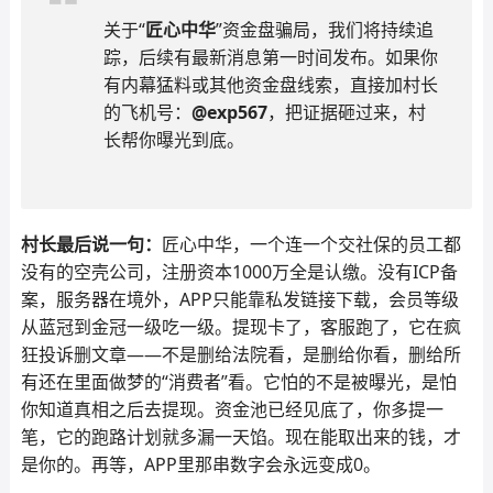
关于“
匠心中华
”资金盘骗局，我们将持续追
踪，后续有最新消息第一时间发布。如果你
有内幕猛料或其他资金盘线索，直接加村长
的飞机号：
@exp567
，把证据砸过来，村
长帮你曝光到底。
村长最后说一句：
匠心中华，一个连一个交社保的员工都
没有的空壳公司，注册资本1000万全是认缴。没有ICP备
案，服务器在境外，APP只能靠私发链接下载，会员等级
从蓝冠到金冠一级吃一级。提现卡了，客服跑了，它在疯
狂投诉删文章——不是删给法院看，是删给你看，删给所
有还在里面做梦的“消费者”看。它怕的不是被曝光，是怕
你知道真相之后去提现。资金池已经见底了，你多提一
笔，它的跑路计划就多漏一天馅。现在能取出来的钱，才
是你的。再等，APP里那串数字会永远变成0。