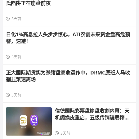
氏陷阱正在崩盘前夜
3天前
日化1%高息拉人头步步惊心，ATI农创未来资金盘高危预
警，速避！
3天前
正大国际期货实为杀猪盘高危运作中，DRMC原班人马收
割韭菜速离场
3天前
信德国际彩票盘崩盘收割内幕：天
机阁换皮重启，五级传销骗局榨干
散户，立即
3天前