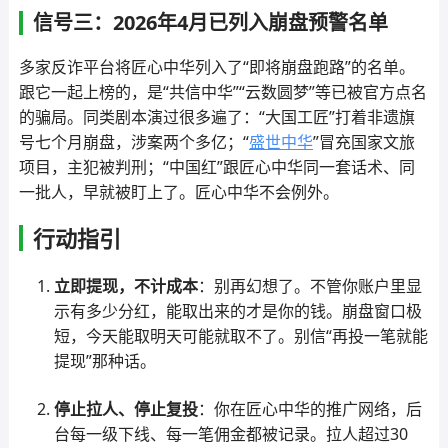
信号三：2026年4月已列入崩盘预警名单
多家反诈平台将匠心中华列入了“即将崩盘跑路”的名单。
跟它一起上榜的，是“共信中华”“云数圆梦”等已被官方点名
的骗局。同类剧本演过很多遍了：“大国工匠”打着非遗旗
号七个月崩盘，涉案两个多亿；“
盛世中华
”冒充国家文旅
项目，主犯被判刑；“中国红”跟匠心中华同一套话术、同
一批人，早就被盯上了。匠心中华不会例外。
行动指引
立即提现，不计成本
：别再幻想了。不管你账户里显
示有多少分红，能取出来的才是你的钱。崩盘窗口极
短，今天能取明天可能就取不了。别信“再投一笔就能
提现”那种话。
停止拉人、停止复投
：你在匠心中华的推广网络，后
台每一级下线、每一笔佣金都被记录。拉人超过30