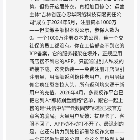
势。但掀开这层外衣，真相触目惊心：运营
主体“吉林省匠心忠华网络科技有限责任公
司”成立于2024年5月，注册资本1000万
——但实缴金额根本没公示，参保人数为
0。一个1000万注册资本的公司，连一个交
社保的员工都没有。你在工信部查不到它的
ICP备案，它的服务器架在境外，正规应用
商店搜不到它的APP，只能通过别人私发的
链接下载。这套伪装——免费注册开店吸引
注册量，用高额返利稳住老用户，再用层级
佣金疯狂裂变拉人头，所有返利均来源于新
用户的充值。2026年4月，多家反诈平台已
把它列入“即将崩盘跑路”名单，跟它一起上
榜的是“共信中华”“云数圆梦”那些已被官方
点名的骗局。大量用户反馈：提现卡了、客
服不回了、APP动不动打不开了。最讽刺的
是，它还有精力到处投诉删除反诈文章——
一个正经做生意的公司，会这么害怕别人说