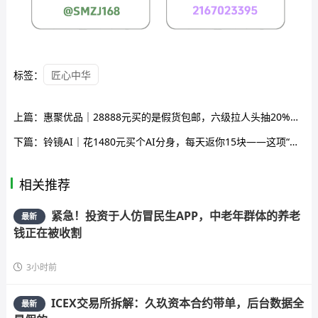
标签：
匠心中华
上篇：
惠聚优品｜28888元买的是假货包邮，六级拉人头抽20%团队日收益——你在群里给“K6”喊的那句老大，法院听着呢
下篇：
铃镜AI｜花1480元买个AI分身，每天返你15块——这项“副业”的养老金正在养柬埔寨机房
相关推荐
紧急！投资于人仿冒民生APP，中老年群体的养老
最新
钱正在被收割
3小时前
ICEX交易所拆解：久玖资本合约带单，后台数据全
最新