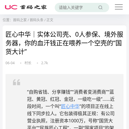
位置：
首码之家
/
首码头条
/
正文
匠心中华｜实体公司壳、0人参保、境外服
务器，你的血汗钱正在喂养一个空壳的“国
货大计”
06-04
村长
2.7k
“自购省钱、分享赚钱”“消费者变消费商”“蓝
冠、黄冠、红冠、金冠，一级吃一级”……近
段时间，一个叫“
匠心中华
”的项目正在线上
线下同步拉人。它包装得极其正规：有公司
营业执照，注册资本1000万，号称“国货大
平台”“民族匠心工程”，一副“国家项目”的架