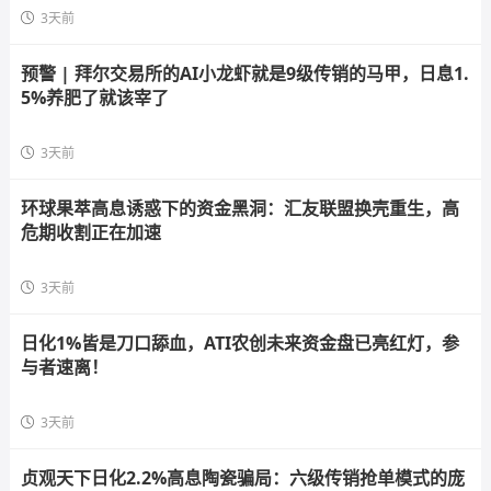
3天前
预警 | 拜尔交易所的AI小龙虾就是9级传销的马甲，日息1.
5%养肥了就该宰了
3天前
环球果萃高息诱惑下的资金黑洞：汇友联盟换壳重生，高
危期收割正在加速
3天前
日化1%皆是刀口舔血，ATI农创未来资金盘已亮红灯，参
与者速离！
3天前
贞观天下日化2.2%高息陶瓷骗局：六级传销抢单模式的庞