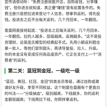
宣传语很动听：“免费注册就能开店，自购省钱，分享赚
钱”。但你进去就知道，真正要“赚钱”是有前置条件的。免
费注册只是把拉进来登记个人信息，想拿到返利，得先投
钱。投进去之后平台每天返利，几个月回本，一年翻倍。
查盘网直接将起底：“投进去之后每天返利，几个月回本，
一年翻倍。拉的人越多，层级越高，返佣越多。”这不是投
资理财，这是庞氏模型的经典起手式。先用小额返利稳住
第一批人，等他们尝到甜头，再诱导复投、拉人、升级。
你的本金没有变成任何商品或资产，它正在支付上一个“消
费者”的返利。
第二关：蓝冠到金冠，一级吃一级
“蓝冠、黄冠、红冠、金冠”四类会员等级，通过自购或邀
请好友升级，享受不同权益。这个制度在盘圈有个更直白
的叫法——“分级抽血”。级别越高，下线越多，你的返利
金额就越高；下线再拉下线，你照样拿返利。