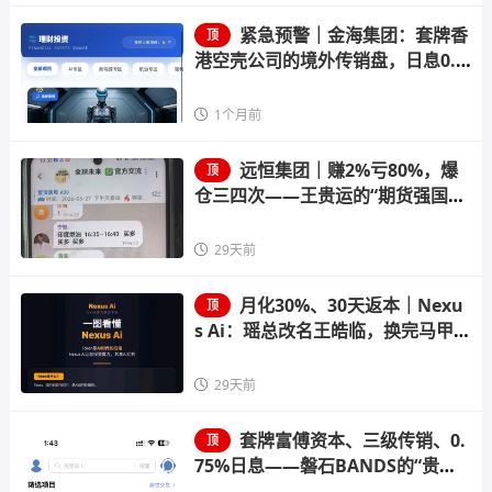
紧急预警｜金海集团：套牌香
顶
港空壳公司的境外传销盘，日息0.3
8%的庞氏骗局正在崩盘倒计时
1个月前
远恒集团｜赚2%亏80%，爆
顶
仓三四次——王贵运的“期货强国
梦”，就是后台改几个数字的事
29天前
月化30%、30天返本｜Nexu
顶
s Ai：瑶总改名王皓临，换完马甲就
收割
29天前
套牌富傅资本、三级传销、0.
顶
75%日息——磐石BANDS的“贵金
属交易”，收割倒计时已启动