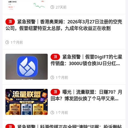
27天前
紧急预警｜香港奥莱姆：2026年3月27日注册的空壳
顶
公司，假冒纽蒙特亚太总部，九成年化收益正在收割
1个月前
紧急预警｜假冒DigiFT的七星
顶
传销盘：3000U锁仓换3U日分红，
顶级七星要押41.8万U
1个月前
曝光｜流量联盟：日赚70？月
顶
回本？博发团伙换了个马甲又来割
韭菜了
1个月前
紧急预警｜科源传媒正在全网“清除”证据：投诉删帖
顶