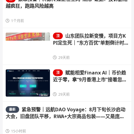
越疯狂，跑路风险越高
1个月前
山东团队拉新变慢，项目方K
顶
PI定生死｜“东方百优”单割倒计时
进入最后10天
29天前
赋能相爱Finanx Al｜币价趋
顶
近于零，拿“9月香港上市”接着忽悠
——你信吗？
29天前
紧急预警｜远航DAO Voyage：8月下旬长沙启动
最新
大会，旧盘团队平移，RWA+大宗商品包装——又是庞氏
滚盘的老剧本
15小时前