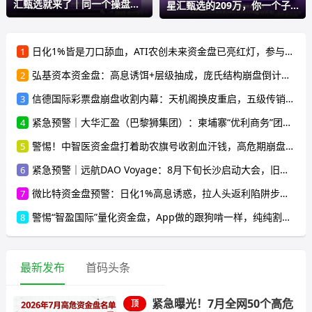
汇甄选就来了｜同一个操盘
星汇甄选的209万，你一个子
手，同
儿都
日化1%皆是刀口舔血，ATI农创未来资金盘已亮红灯，参与者速离！
1
弘基资本资金盘：高息诱饵+层级抽成，庞氏结构崩盘倒计时，受害者遍布全国
2
信德国际彩票盘崩盘收割内幕：天机阁换皮重启，五级传销骗局榨干散户，立即停手止损
3
紧急预警｜大华汇盈（巴黎狮集团）：柬埔寨“优利商务”团伙换壳第五弹，开盘一月单割50人，辉立期货、华融共创怎么崩的它就怎么崩
4
警惕！中智医资金盘打着助农旗号收割血汗钱，高危期崩盘在即，别再往里投一分钱
5
紧急预警｜远航DAO Voyage：8月下旬长沙启动大会，旧盘团队平移，RWA+大宗商品包装——又是庞氏滚盘的老剧本
6
微比特资金盘预警：日化1%高息诱惑，拉人头返利陷阱步步惊心，参与者速避
7
警惕“智盈国际”量化资金盘，App做的跟狗啃一样，纯纯割韭菜！
8
最新发布
首码头条
紧急曝光！7月全网50个高危
顶