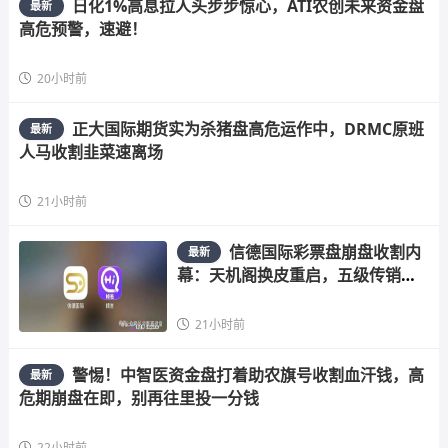
日化1%高息拉人头步步惊心，ATI农创未来资金盘
最新
高危预警，速避！
20小时前
正大国际期货实为杀猪盘高危运作中，DRMC原班
最新
人马收割韭菜速离场
21小时前
信德国际彩票盘崩盘收割内
最新
幕：天机阁换皮重启，五级传销骗
局榨干散户，立即停手止损
21小时前
警惕！中智医资金盘打着助农旗号收割血汗钱，高
最新
危期崩盘在即，别再往里投一分钱
22小时前