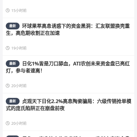
15小时前
环球果萃高息诱惑下的资金黑洞：汇友联盟换壳重
最新
生，高危期收割正在加速
19小时前
日化1%皆是刀口舔血，ATI农创未来资金盘已亮红
最新
灯，参与者速离！
20小时前
贞观天下日化2.2%高息陶瓷骗局：六级传销抢单模
最新
式的庞氏陷阱正在崩盘前夜
20小时前