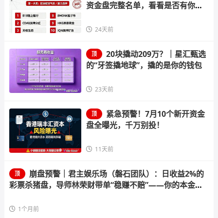
资金盘完整名单，看看是否有你正
在参与的
24天前
20块撬动209万？｜星汇甄选
顶
的“牙签撬地球”，撬的是你的钱包
23天前
紧急预警！7月10个新开资金
顶
盘全曝光，千万别投！
11天前
崩盘预警｜君主娱乐场（磐石团队）：日收益2%的
顶
彩票杀猪盘，导师林荣财带单“稳赚不赔”——你的本金正
在给“流量增长”的谎言填坑
1个月前