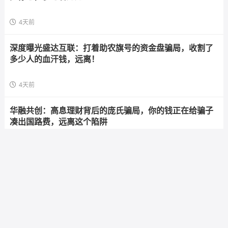
4天前
深度曝光盛达互联：打着助农旗号的资金盘骗局，收割了
多少人的血汗钱，远离！
4天前
华融共创：高息理财背后的庞氏骗局，你的钱正在给骗子
凑出国路费，远离这个陷阱
4天前
海天智医资金盘预警：日化1%高息诱惑，拉人头返利陷阱
步步惊心，参与者速避
4天前