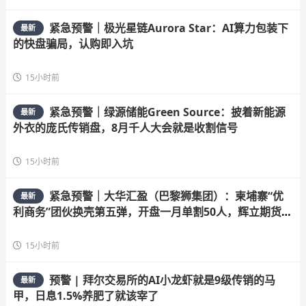
紧急预警｜极光星链Aurora Star：AI算力包装下
最新
的快盘骗局，认购即入坑
15小时前
紧急预警｜绿源储能Green Source：披着新能源
最新
外衣的庞氏传销盘，8月千人大会就是收割信号
15小时前
紧急预警｜大华汇盈（巴黎狮集团）：柬埔寨“优
最新
利商务”团伙换壳第五弹，开盘一月单割50人，辉立期货、
华融共创怎么崩的它就怎么崩
15小时前
预警 | 拜尔交易所的AI小龙虾就是9级传销的马
最新
甲，日息1.5%养肥了就该宰了