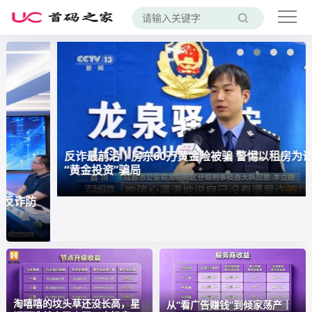
反诈最前沿丨房东60万黄金险被骗 警惕以租房为诱饵的
“黄金投资”骗局
淘嘻嘻的坟头草还没长高，星
从“看广告赚钱”到倾家荡产｜