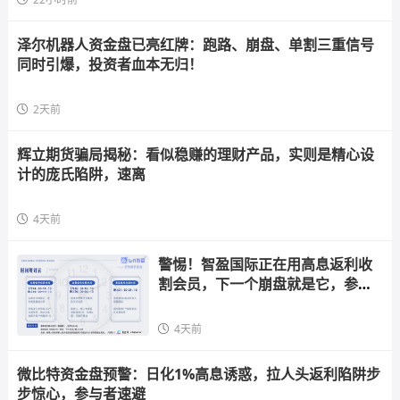
泽尔机器人资金盘已亮红牌：跑路、崩盘、单割三重信号
同时引爆，投资者血本无归！
2天前
辉立期货骗局揭秘：看似稳赚的理财产品，实则是精心设
计的庞氏陷阱，速离
4天前
警惕！智盈国际正在用高息返利收
割会员，下一个崩盘就是它，参与
者快跑
4天前
微比特资金盘预警：日化1%高息诱惑，拉人头返利陷阱步
步惊心，参与者速避