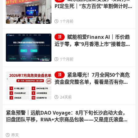
PI定生死｜“东方百优”单割倒计时
进入最后10天
1个月前
赋能相爱Finanx Al｜币价趋
顶
近于零，拿“9月香港上市”接着忽悠
——你信吗？
1个月前
紧急曝光！7月全网50个高危
顶
资金盘完整名单，看看是否有你正
在参与的
24天前
紧急预警｜远航DAO Voyage：8月下旬长沙启动大会，
旧盘团队平移，RWA+大宗商品包装——又是庞氏滚盘的
老剧本
昨天