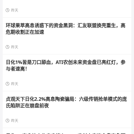
昨天
环球果萃高息诱惑下的资金黑洞：汇友联盟换壳重生，高
危期收割正在加速
昨天
日化1%皆是刀口舔血，ATI农创未来资金盘已亮红灯，参
与者速离！
昨天
贞观天下日化2.2%高息陶瓷骗局：六级传销抢单模式的庞
氏陷阱正在崩盘前夜
昨天