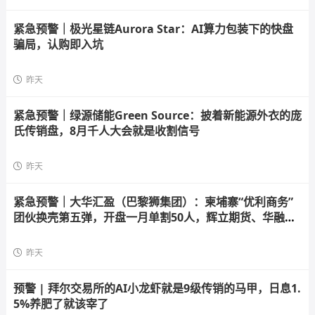
紧急预警｜极光星链Aurora Star：AI算力包装下的快盘
骗局，认购即入坑
昨天
紧急预警｜绿源储能Green Source：披着新能源外衣的庞
氏传销盘，8月千人大会就是收割信号
昨天
紧急预警｜大华汇盈（巴黎狮集团）：柬埔寨“优利商务”
团伙换壳第五弹，开盘一月单割50人，辉立期货、华融共
创怎么崩的它就怎么崩
昨天
预警 | 拜尔交易所的AI小龙虾就是9级传销的马甲，日息1.
5%养肥了就该宰了