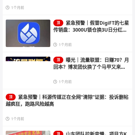
1个月前
紧急预警｜假冒DigiFT的七星
顶
传销盘：3000U锁仓换3U日分红，
顶级七星要押41.8万U
1个月前
曝光｜流量联盟：日赚70？月
顶
回本？博发团伙换了个马甲又来割
韭菜了
1个月前
紧急预警｜科源传媒正在全网“清除”证据：投诉删帖
顶
越疯狂，跑路风险越高
1个月前
山东团队拉新变慢，项目方K
顶