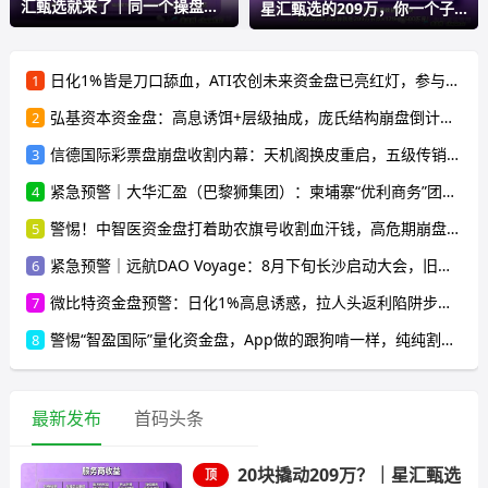
汇甄选就来了｜同一个操盘
星汇甄选的209万，你一个子
手，同
儿都
日化1%皆是刀口舔血，ATI农创未来资金盘已亮红灯，参与者速离！
1
弘基资本资金盘：高息诱饵+层级抽成，庞氏结构崩盘倒计时，受害者遍布全国
2
信德国际彩票盘崩盘收割内幕：天机阁换皮重启，五级传销骗局榨干散户，立即停手止损
3
紧急预警｜大华汇盈（巴黎狮集团）：柬埔寨“优利商务”团伙换壳第五弹，开盘一月单割50人，辉立期货、华融共创怎么崩的它就怎么崩
4
警惕！中智医资金盘打着助农旗号收割血汗钱，高危期崩盘在即，别再往里投一分钱
5
紧急预警｜远航DAO Voyage：8月下旬长沙启动大会，旧盘团队平移，RWA+大宗商品包装——又是庞氏滚盘的老剧本
6
微比特资金盘预警：日化1%高息诱惑，拉人头返利陷阱步步惊心，参与者速避
7
警惕“智盈国际”量化资金盘，App做的跟狗啃一样，纯纯割韭菜！
8
最新发布
首码头条
20块撬动209万？｜星汇甄选
顶