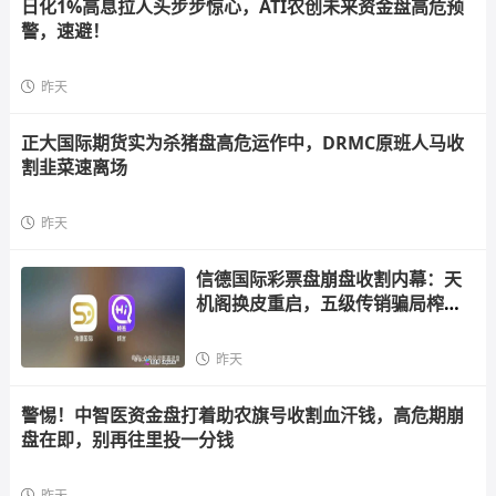
日化1%高息拉人头步步惊心，ATI农创未来资金盘高危预
警，速避！
昨天
正大国际期货实为杀猪盘高危运作中，DRMC原班人马收
割韭菜速离场
昨天
信德国际彩票盘崩盘收割内幕：天
机阁换皮重启，五级传销骗局榨干
散户，立即停手止损
昨天
警惕！中智医资金盘打着助农旗号收割血汗钱，高危期崩
盘在即，别再往里投一分钱
昨天