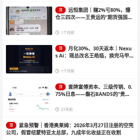
远恒集团｜赚2%亏80%，爆
顶
仓三四次——王贵运的“期货强国
梦”，就是后台改几个数字的事
1个月前
月化30%、30天返本｜Nexu
顶
s Ai：瑶总改名王皓临，换完马甲就
收割
1个月前
套牌富傅资本、三级传销、0.
顶
75%日息——磐石BANDS的“贵金
属交易”，收割倒计时已启动
27天前
紧急预警｜香港奥莱姆：2026年3月27日注册的空壳
顶
公司，假冒纽蒙特亚太总部，九成年化收益正在收割