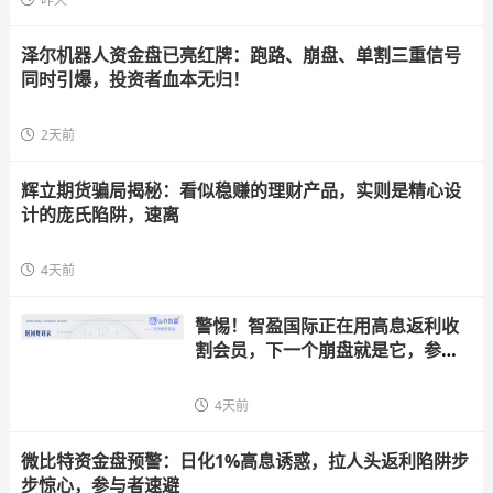
泽尔机器人资金盘已亮红牌：跑路、崩盘、单割三重信号
同时引爆，投资者血本无归！
2天前
辉立期货骗局揭秘：看似稳赚的理财产品，实则是精心设
计的庞氏陷阱，速离
4天前
警惕！智盈国际正在用高息返利收
割会员，下一个崩盘就是它，参与
者快跑
4天前
微比特资金盘预警：日化1%高息诱惑，拉人头返利陷阱步
步惊心，参与者速避