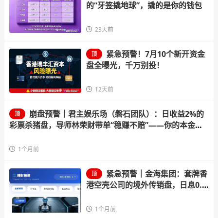
的“牙签撬地球”，撬的是你的钱包
23天前
紧急预警！7月10个新开资金
顶
盘全曝光，千万别投！
12天前
崩盘预警｜君主娱乐场（磐石团队）：日收益2%的
顶
彩票杀猪盘，导师林荣财带单“稳赚不赔”——你的本金正
在给“流量增长”的谎言填坑
1个月前
紧急预警｜金海集团：套牌香
顶
港空壳公司的境外传销盘，日息0.3
8%的庞氏骗局正在崩盘倒计时
1个月前