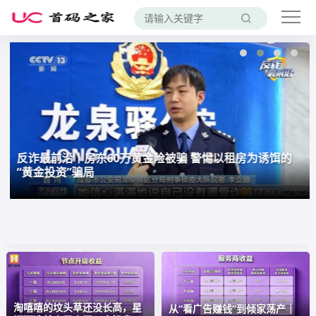
反诈最前沿丨房东60万黄金险被骗 警惕以租房为诱饵的
“黄金投资”骗局
淘嘻嘻的坟头草还没长高，星
从“看广告赚钱”到倾家荡产｜