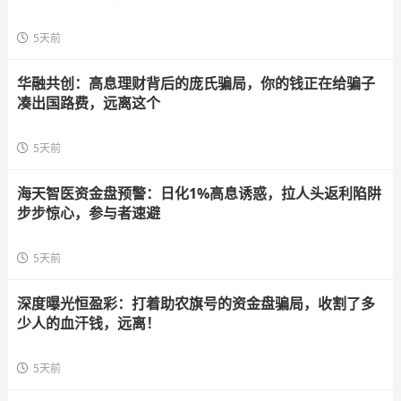
5天前
华融共创：高息理财背后的庞氏骗局，你的钱正在给骗子
凑出国路费，远离这个
5天前
海天智医资金盘预警：日化1%高息诱惑，拉人头返利陷阱
步步惊心，参与者速避
5天前
深度曝光恒盈彩：打着助农旗号的资金盘骗局，收割了多
少人的血汗钱，远离！
5天前