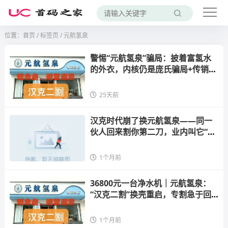
位置：
首页
/
标签页
/ 元航氢泉
警惕“元航氢泉”骗局：披着富氢水
的外衣，内核仍是庞氏骗局+传销架
构
25天前
汉克时代崩了换元航氢泉——同一
伙人回来割你第二刀，业内叫它“汉
克二割”
1个月前
36800元一台净水机｜元航氢泉：
“汉克二割”换壳重启，专割急于回
本的你
1个月前