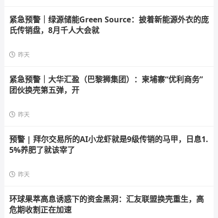
紧急预警｜绿源储能Green Source：披着新能源外衣的庞
氏传销盘，8月千人大会就
昨天
紧急预警｜大华汇盈（巴黎狮集团）：柬埔寨“优利商务”
团伙换壳第五弹，开
昨天
预警 | 拜尔交易所的AI小龙虾就是9级传销的马甲，日息1.
5%养肥了就该宰了
昨天
环球果萃高息诱惑下的资金黑洞：汇友联盟换壳重生，高
危期收割正在加速