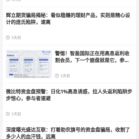
辉立期货骗局揭秘：看似稳赚的理财产品，实则是精心设
计的庞氏陷阱，速离
5天前
警惕！智盈国际正在用高息返利收
割会员，下一个崩盘就是它，参与
者快跑
5天前
微比特资金盘预警：日化1%高息诱惑，拉人头返利陷阱步
步惊心，参与者速避
5天前
深度曝光盛达互联：打着助农旗号的资金盘骗局，收割了
多少人的血汗钱，远离