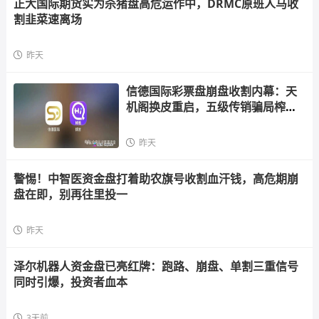
正大国际期货实为杀猪盘高危运作中，DRMC原班人马收
割韭菜速离场
昨天
信德国际彩票盘崩盘收割内幕：天
机阁换皮重启，五级传销骗局榨干
散户，立即
昨天
警惕！中智医资金盘打着助农旗号收割血汗钱，高危期崩
盘在即，别再往里投一
昨天
泽尔机器人资金盘已亮红牌：跑路、崩盘、单割三重信号
同时引爆，投资者血本
3天前