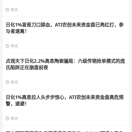
昨天
日化1%皆是刀口舔血，ATI农创未来资金盘已亮红灯，参
与者速离！
昨天
贞观天下日化2.2%高息陶瓷骗局：六级传销抢单模式的庞
氏陷阱正在崩盘前夜
昨天
日化1%高息拉人头步步惊心，ATI农创未来资金盘高危预
警，速避！
昨天