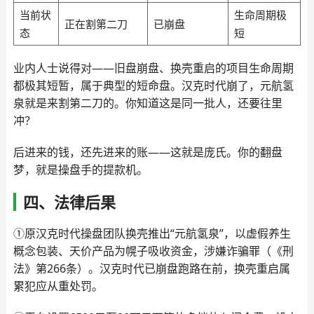
当前状
生命周期极
正在割第二刀
已崩盘
态
短
业内人士说得对——旧盘崩盘、换壳重启的项目生命周期
都极其短暂，属于典型的短命盘。汉克时代崩了，元航氢
泉就是来割第二刀的。你知道这是同一批人，还要往里
冲？
后进来的钱，还先进来的账——这就是庞氏。你的翻盘
梦，就是操盘手的提款机。
四、法律后果
①原汉克时代操盘团队换壳推出“元航氢泉”，以虚假养生
概念包装、天价产品为幌子吸收资金，涉嫌诈骗罪（《刑
法》第266条）。汉克时代已崩盘跑路在前，换壳重启属
累犯应从重处罚。