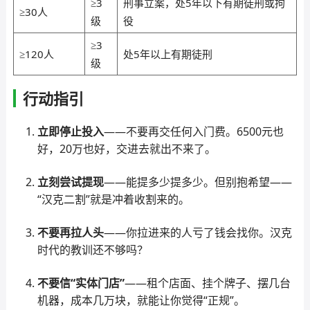
≥3
刑事立案，处5年以下有期徒刑或拘
≥30人
级
役
≥3
≥120人
处5年以上有期徒刑
级
行动指引
立即停止投入
——不要再交任何入门费。6500元也
好，20万也好，交进去就出不来了。
立刻尝试提现
——能提多少提多少。但别抱希望——
“汉克二割”就是冲着收割来的。
不要再拉人头
——你拉进来的人亏了钱会找你。汉克
时代的教训还不够吗？
不要信“实体门店”
——租个店面、挂个牌子、摆几台
机器，成本几万块，就能让你觉得“正规”。