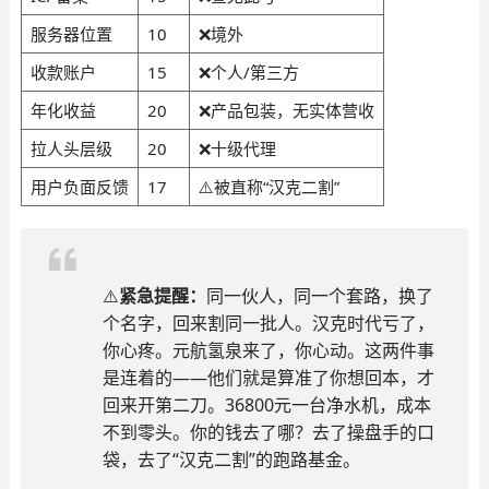
服务器位置
10
❌境外
收款账户
15
❌个人/第三方
年化收益
20
❌产品包装，无实体营收
拉人头层级
20
❌十级代理
用户负面反馈
17
⚠️被直称“汉克二割”
⚠️
紧急提醒：
同一伙人，同一个套路，换了
个名字，回来割同一批人。汉克时代亏了，
你心疼。元航氢泉来了，你心动。这两件事
是连着的——他们就是算准了你想回本，才
回来开第二刀。36800元一台净水机，成本
不到零头。你的钱去了哪？去了操盘手的口
袋，去了“汉克二割”的跑路基金。