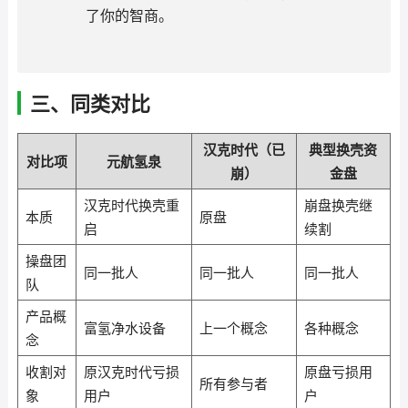
了你的智商。
三、同类对比
汉克时代（已
典型换壳资
对比项
元航氢泉
崩）
金盘
汉克时代换壳重
崩盘换壳继
本质
原盘
启
续割
操盘团
同一批人
同一批人
同一批人
队
产品概
富氢净水设备
上一个概念
各种概念
念
收割对
原汉克时代亏损
原盘亏损用
所有参与者
象
用户
户