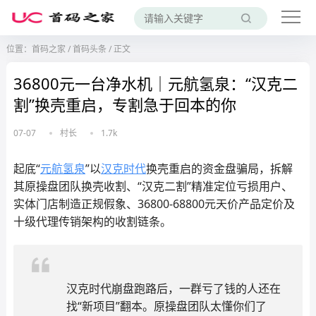
位置：
首码之家
/
首码头条
/
正文
36800元一台净水机｜元航氢泉：“汉克二
割”换壳重启，专割急于回本的你
07-07
村长
1.7k
起底“
元航氢泉
”以
汉克时代
换壳重启的资金盘骗局，拆解
其原操盘团队换壳收割、“汉克二割”精准定位亏损用户、
实体门店制造正规假象、36800-68800元天价产品定价及
十级代理传销架构的收割链条。
汉克时代崩盘跑路后，一群亏了钱的人还在
找“新项目”翻本。原操盘团队太懂你们了