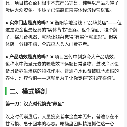
具，项目核心盈利根本不靠产品销售，纯粹以产品为幌子
吸纳大众资金。本质早已偏离正常实体经济经营逻辑。
● 实体门店是真的吗？
❌ 衡阳等地设线下“品牌总店”——但
这是资金盘最经典的“实体背书”套路。租个店面、挂个牌
子、摆几台机器，就能让韭菜觉得“有实体就正规”。但实
体店一分钱不赚，全靠拉人头入门费养着。
● 产品功效是真的吗？
❌ 项目宣传中刻意夸大产品功效，
谎称水中微量元素的吸收效率远超日常食物，鼓吹净水设
备具备养生治病的特殊作用。普通净水设备被赋予虚假的
养生、理疗价值——这就是为了让你觉得“这钱花得值”。
二、模式解剖
第一刀：汉克时代换壳“养鱼”
汉克时代崩盘后，大量投资者本金血本无归，普遍存在不
甘亏损、急于回本的心态。原操盘团队精准抓住这一心