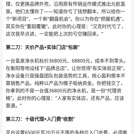
理，仅更换品牌外壳，沿用原有传销运作模式推出元航氢
泉。他们太懂你了——知道你亏了钱想翻本，所以给你一
个“新项目”、一个新“翻盘机会”。你以为你在“把握机遇”，
其实你在“重蹈覆辙”。此时你的心理是：“汉克时代亏了，
这次我早点进，一定能把上次的亏空赚回来。”
第二刀：天价产品+实体门店“包装”
一台氢泉净水机标价36800元、68800元，成本不到零头。
在衡阳等地设线下“品牌总店”，让你觉得“有实体就正规”。
净水设备只是操盘团队包装造势的工具，核心盈利根本不
靠销售产品，纯粹以产品为幌子吸纳资金。你把钱交了，
你拿到的不是一台值36800元的净水机，是一份“代理资
格”。此时你的心理是：“人家有实体店，还有产品，应该
靠谱。”
第三刀：十级代理+入门费“收割”
平台设置6500元至20万元不等的多档位入门会费，必须缴