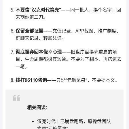
不要信“汉克时代换壳”
——同一批人，换个名字，回
来割你第二刀。
保留全部证据
——充值记录、APP截图、推广制度、
群聊天记录、转账凭证。
彻底摒弃回本侥幸心理
——旧盘崩盘换壳重启的项
目，生命周期都极其短暂。不要为了翻本，再搭进去
一笔。
拨打96110咨询
——只说“元航氢泉”，不要提本文。
相关阅读：
汉克时代｜已崩盘跑路，原操盘团队
换壳“元航氢泉”