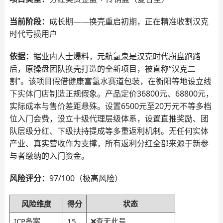
当前阶段：
成长期——换壳重启初期，正在精准收割汉克
时代亏损用户
依据：
据业内人士爆料，元航氢泉是汉克时代崩盘跑路
后，原操盘团队换壳打造的全新项目，被直称“汉克二
割”。该项目假借健康富氢水赛道包装，在衡阳等地设立线
下实体门店制造正规假象。产品定价36800元、68800元，
实际成本与售价差距悬殊。设置6500元至20万元不等多档
位入门会费，设立十级代理层级体系，设置直推奖励、团
队层级分红、下级扶持提成等多重返利机制。无任何实体
产业、真实营收作为支撑，所有返利分红全部来源于新参
与者缴纳的入门资金。
风险评分：
97/100（极高风险）
风险维度
得分
状态
ICP备案
15
❌查无此号