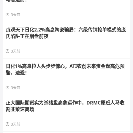
3天前
贞观天下日化2.2%高息陶瓷骗局：六级传销抢单模式的庞
氏陷阱正在崩盘前夜
3天前
日化1%高息拉人头步步惊心，ATI农创未来资金盘高危预
警，速避！
3天前
正大国际期货实为杀猪盘高危运作中，DRMC原班人马收
割韭菜速离场
3天前