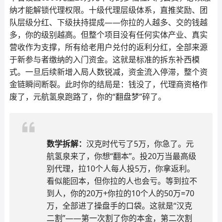
纳才能解锁代理权限。十级代理层级体系，直推奖励、团
队层级分红、下级扶持提成——你拉的人越多、交的钱越
多，你的级别越高。但整个项目没有任何实体产业、真实
营收作为支撑，所有给老用户兑付的返利分红，全部来源
于新参与者缴纳的入门资金。这就是标准的拆东补西模
式。一旦后续新增入局人数锐减，资金流入停滞，整个资
金链瞬间断裂。此时你的结局是：钱没了，代理商资格作
废了，元航氢泉跑路了，你的“翻盘梦”碎了。
数学拆解：
汉克时代亏了5万，你急了。元
航氢泉来了，你想“翻本”。投20万当最高级
别代理，拉10个人每人投5万，你拿返利。
看似能回本，但你拉的人也会亏。等到拉不
到人，你的20万+你拉的10个人的50万=70
万，全部进了操盘手的口袋。这就是“汉克
二割”——第一次割了你的本金，第二次割