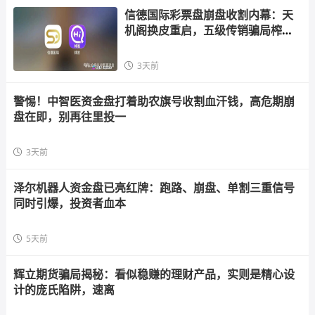
信德国际彩票盘崩盘收割内幕：天
机阁换皮重启，五级传销骗局榨干
散户，立即
3天前
警惕！中智医资金盘打着助农旗号收割血汗钱，高危期崩
盘在即，别再往里投一
3天前
泽尔机器人资金盘已亮红牌：跑路、崩盘、单割三重信号
同时引爆，投资者血本
5天前
辉立期货骗局揭秘：看似稳赚的理财产品，实则是精心设
计的庞氏陷阱，速离