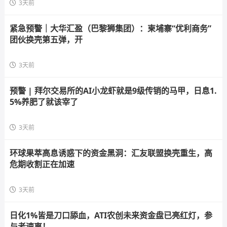
3天前
紧急预警｜大华汇盈（巴黎狮集团）：柬埔寨“优利商务”
团伙换壳第五弹，开
3天前
预警 | 拜尔交易所的AI小龙虾就是9级传销的马甲，日息1.
5%养肥了就该宰了
3天前
环球果萃高息诱惑下的资金黑洞：汇友联盟换壳重生，高
危期收割正在加速
3天前
日化1%皆是刀口舔血，ATI农创未来资金盘已亮红灯，参
与者速离！