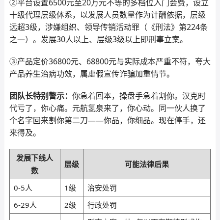
②平台设置6500元至20万元不等的多档位入门会费，设立
十级代理层级体系，以发展人员数量作为计酬依据，层级
远超3级，涉嫌组织、领导传销活动罪（《刑法》第224条
之一）。发展30人以上、层级3级以上即刑事立案。
③产品定价36800元、68800元与实际成本严重不符，夸大
产品养生治病功效，属虚假宣传诈骗加重情节。
团队长特别警示：
你急着回本，操盘手急着割你。汉克时
代亏了，你心痛。元航氢泉来了，你心动。同一伙人换了
个名字回来割你第二刀——你品，你细品。现在停手，还
来得及。
发展下线人
层级
可能法律后果
数
0-5人
1级
治安处罚
6-29人
2级
行政处罚