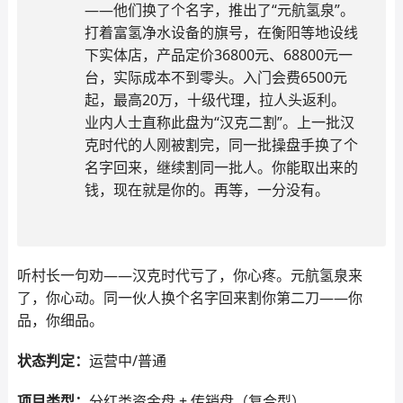
——他们换了个名字，推出了“元航氢泉”。
打着富氢净水设备的旗号，在衡阳等地设线
下实体店，产品定价36800元、68800元一
台，实际成本不到零头。入门会费6500元
起，最高20万，十级代理，拉人头返利。
业内人士直称此盘为“汉克二割”。上一批汉
克时代的人刚被割完，同一批操盘手换了个
名字回来，继续割同一批人。你能取出来的
钱，现在就是你的。再等，一分没有。
听村长一句劝——汉克时代亏了，你心疼。元航氢泉来
了，你心动。同一伙人换个名字回来割你第二刀——你
品，你细品。
状态判定：
运营中/普通
项目类型：
分红类资金盘 + 传销盘（复合型）