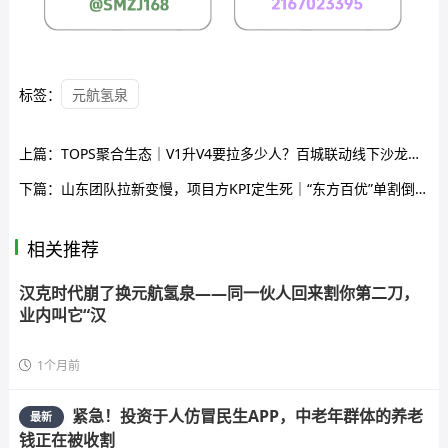
标签：
元航氢泉
上篇：
TOPS聚合生态｜V1升V4要拉多少人？百城联动线下沙龙，签的是业绩军令状还是传销罪证？
下篇：
山东团队拉新变慢，项目方KPI定生死｜“东方百优”单割倒计时进入最后10天
相关推荐
汉克时代崩了换元航氢泉——同一伙人回来割你第二刀，
业内叫它“汉
1个月前
紧急！投资于人仿冒民生APP，中老年群体的养老
最新
钱正在被收割