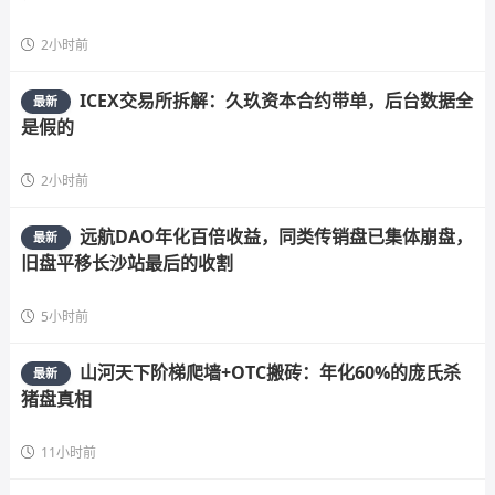
2小时前
ICEX交易所拆解：久玖资本合约带单，后台数据全
最新
是假的
2小时前
远航DAO年化百倍收益，同类传销盘已集体崩盘，
最新
旧盘平移长沙站最后的收割
5小时前
山河天下阶梯爬墙+OTC搬砖：年化60%的庞氏杀
最新
猪盘真相
11小时前