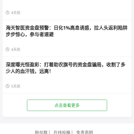
4天前
海天智医资金盘预警：日化1%高息诱惑，拉人头返利陷阱
步步惊心，参与者速避
4天前
深度曝光恒盈彩：打着助农旗号的资金盘骗局，收割了多
少人的血汗钱，远离！
5天前
点击查看更多
粉丝群
在线投稿
免责声明