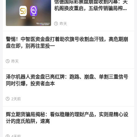
信德国际彩票盘崩盘收割内幕：天
机阁换皮重启，五级传销骗局榨干
散户，立即
昨天
警惕！中智医资金盘打着助农旗号收割血汗钱，高危期崩
盘在即，别再往里投一
昨天
泽尔机器人资金盘已亮红牌：跑路、崩盘、单割三重信号
同时引爆，投资者血本
2天前
辉立期货骗局揭秘：看似稳赚的理财产品，实则是精心设
计的庞氏陷阱，速离
4天前