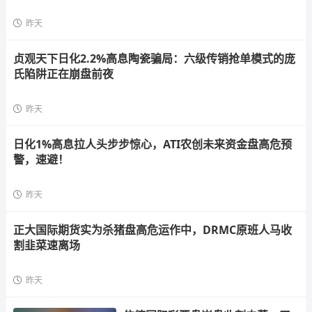
昨天
贞观天下日化2.2%高息陶瓷骗局：六级传销抢单模式的庞
氏陷阱正在崩盘前夜
昨天
日化1%高息拉人头步步惊心，ATI农创未来资金盘高危预
警，速避！
昨天
正大国际期货实为杀猪盘高危运作中，DRMC原班人马收
割韭菜速离场
昨天