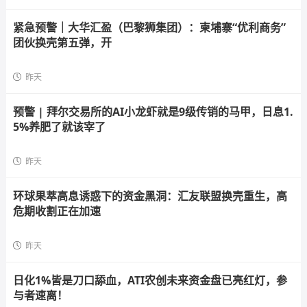
紧急预警｜大华汇盈（巴黎狮集团）：柬埔寨“优利商务”
团伙换壳第五弹，开
昨天
预警 | 拜尔交易所的AI小龙虾就是9级传销的马甲，日息1.
5%养肥了就该宰了
昨天
环球果萃高息诱惑下的资金黑洞：汇友联盟换壳重生，高
危期收割正在加速
昨天
日化1%皆是刀口舔血，ATI农创未来资金盘已亮红灯，参
与者速离！