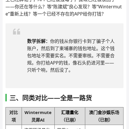
——你还在等什么？等“陈建斌”良心发现？等“Wintermut
e”重新上线？等一个已经不存在的APP给你打钱？
数学拆解：
你的钱从你银行卡到了骗子个人
账户，然后到了柬埔寨的钱包地址。这个钱
包地址不需要实名。不需要审核。不需要合
规。你打给APP的钱，像石头扔进河里——
只听个响，然后没了。
三、同类对比——全是一路货
对比
Wintermute
汇璟量化
澳门
金沙娱乐
场
项
灵犀AI
（已崩）
（已割）