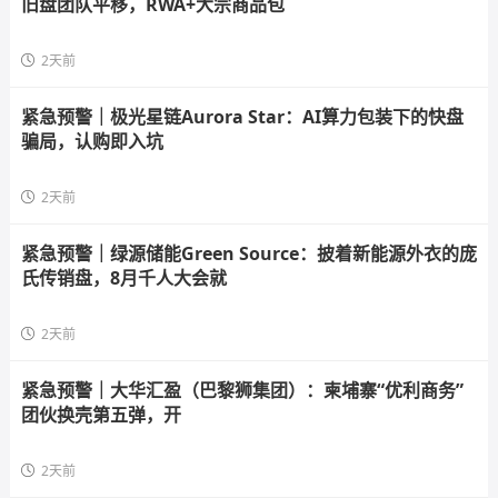
旧盘团队平移，RWA+大宗商品包
2天前
紧急预警｜极光星链Aurora Star：AI算力包装下的快盘
骗局，认购即入坑
2天前
紧急预警｜绿源储能Green Source：披着新能源外衣的庞
氏传销盘，8月千人大会就
2天前
紧急预警｜大华汇盈（巴黎狮集团）：柬埔寨“优利商务”
团伙换壳第五弹，开
2天前