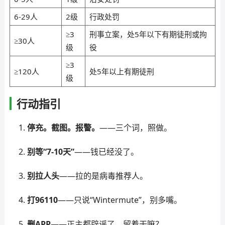
6-29人
2级
行政处罚
≥3
刑事立案，处5年以下有期徒刑或拘
≥30人
级
役
≥3
≥120人
处5年以上有期徒刑
级
行动指引
停充。截图。报警。
——三个词，照做。
别等“7-10天”
——钱已经没了。
别拉人头
——拉的是病毒推荐人。
打96110
——只说“Wintermute”，别多嘴。
删APP
——正主都辟谣了，留着干嘛？