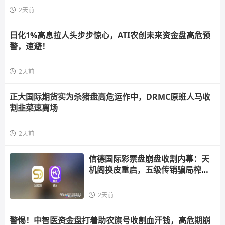
2天前
日化1%高息拉人头步步惊心，ATI农创未来资金盘高危预
警，速避！
2天前
正大国际期货实为杀猪盘高危运作中，DRMC原班人马收
割韭菜速离场
2天前
信德国际彩票盘崩盘收割内幕：天
机阁换皮重启，五级传销骗局榨干
散户，立即
2天前
警惕！中智医资金盘打着助农旗号收割血汗钱，高危期崩