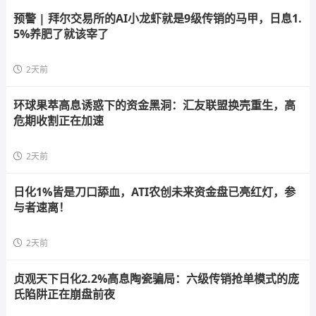
预警 | 拜尔交易所的AI小龙虾就是9级传销的马甲，日息1.
5%养肥了就该宰了
2天前
环球果萃高息诱惑下的资金黑洞：汇友联盟换壳重生，高
危期收割正在加速
2天前
日化1%皆是刀口舔血，ATI农创未来资金盘已亮红灯，参
与者速离！
2天前
贞观天下日化2.2%高息陶瓷骗局：六级传销抢单模式的庞
氏陷阱正在崩盘前夜