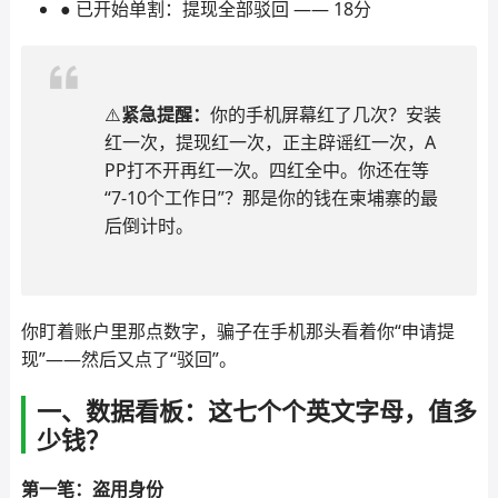
● 已开始单割：提现全部驳回 —— 18分
⚠️
紧急提醒：
你的手机屏幕红了几次？安装
红一次，提现红一次，正主辟谣红一次，A
PP打不开再红一次。四红全中。你还在等
“7-10个工作日”？那是你的钱在柬埔寨的最
后倒计时。
你盯着账户里那点数字，骗子在手机那头看着你“申请提
现”——然后又点了“驳回”。
一、数据看板：这七个个英文字母，值多
少钱？
第一笔：盗用身份