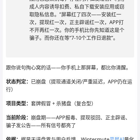
成人内容诱导扣费、私自下载安装应用或窃
取隐私信息。”屏幕红了四次——安装红一
次，提现红一次，正主辟谣红一次，APP打
不开再红一次。你的手机比你先知道这是个
骗子。而你还在等“7-10个工作日退款”。
跟你说句掏心窝的话——你手机上那屏幕，都比你清醒。
状态判定：
已崩盘（提现通道关闭/严重延迟，APP仍在运
行）
项目类型：
套牌假冒 + 杀猪盘（复合型）
当前阶段：
崩盘期——APP报毒、提现驳回、正主辟谣、
骗子发公告——所有信号都亮了
依据：
据昊天评盘界与用户反馈，Wintermute
灵犀AI
量化