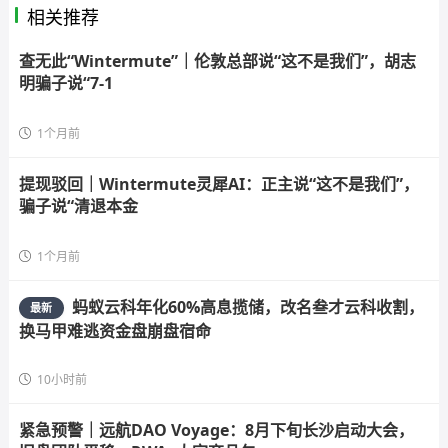
相关推荐
查无此“Wintermute”｜伦敦总部说“这不是我们”，胡志
明骗子说“7-1
1个月前
提现驳回｜Wintermute灵犀AI：正主说“这不是我们”，
骗子说“清退本金
1个月前
蚂蚁云科年化60%高息揽储，改名叁才云科收割，
最新
换马甲难逃资金盘崩盘宿命
10小时前
紧急预警｜远航DAO Voyage：8月下旬长沙启动大会，