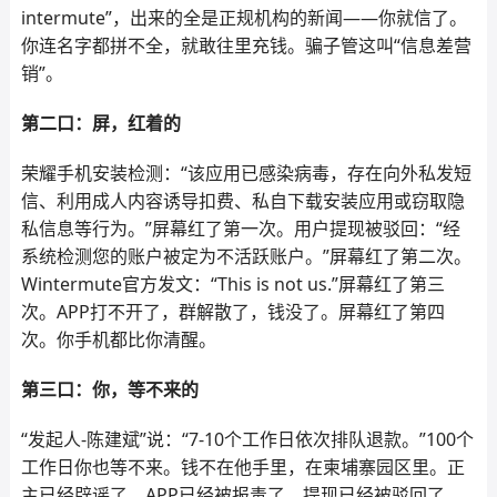
intermute”，出来的全是正规机构的新闻——你就信了。
你连名字都拼不全，就敢往里充钱。骗子管这叫“信息差营
销”。
第二口：屏，红着的
荣耀手机安装检测：“该应用已感染病毒，存在向外私发短
信、利用成人内容诱导扣费、私自下载安装应用或窃取隐
私信息等行为。”屏幕红了第一次。用户提现被驳回：“经
系统检测您的账户被定为不活跃账户。”屏幕红了第二次。
Wintermute官方发文：“This is not us.”屏幕红了第三
次。APP打不开了，群解散了，钱没了。屏幕红了第四
次。你手机都比你清醒。
第三口：你，等不来的
“发起人-陈建斌”说：“7-10个工作日依次排队退款。”100个
工作日你也等不来。钱不在他手里，在柬埔寨园区里。正
主已经辟谣了，APP已经被报毒了，提现已经被驳回了