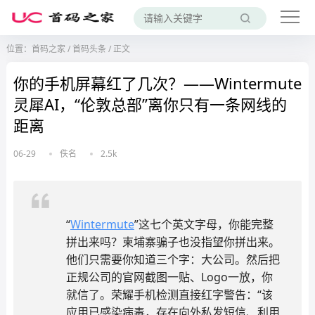
位置：
首码之家
/
首码头条
/
正文
你的手机屏幕红了几次？——Wintermute
灵犀AI，“伦敦总部”离你只有一条网线的
距离
06-29
佚名
2.5k
“
Wintermute
”这七个英文字母，你能完整
拼出来吗？柬埔寨骗子也没指望你拼出来。
他们只需要你知道三个字：大公司。然后把
正规公司的官网截图一贴、Logo一放，你
就信了。荣耀手机检测直接红字警告：“该
应用已感染病毒，存在向外私发短信、利用