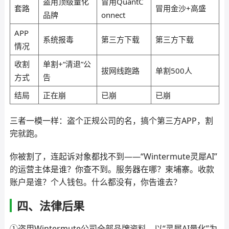
盗用顶级量化
冒用QuantC
套路
冒用金沙+高盛
品牌
onnect
APP
系统报毒
第三方下载
第三方下载
情况
收割
单割+“清退”公
拔网线跑路
单割500人
方式
告
结局
正在崩
已崩
已崩
三者一模一样：盗个正规公司的名，搞个第三方APP，割
完就跑。
你被割了，连起诉对象都找不到——“Wintermute灵犀AI”
的运营主体是谁？你查不到。服务器在哪？柬埔寨。收款
账户是谁？个人钱包。什么都没有，你告谁去？
四、法律后果
①盗用Wintermute公司全部品牌资料，以“灵犀AI量化”为