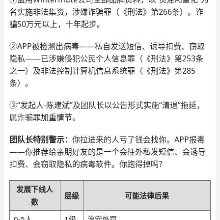
名实施非法集资，涉嫌诈骗罪（《刑法》第266条）。诈
骗50万元以上，十年起步。
②APP被检测出病毒——私自发送短信、诱导扣费、窃取
隐私——已涉嫌侵犯公民个人信息罪（《刑法》第253条
之一）及非法控制计算机信息系统罪（《刑法》第285
条）。
③“发起人-陈建斌”及团队长以公告形式实施“清退”拖延，
属诈骗罪加重情节。
团队长特别警示：
你拉进来的人亏了钱会找你。APP报毒
——你推荐给亲朋好友的是一个会往外私发短信、会诱导
扣费、会窃取隐私的病毒软件。你跑得掉吗？
发展下线人
层级
可能法律后果
数
0-5人
1级
治安处罚