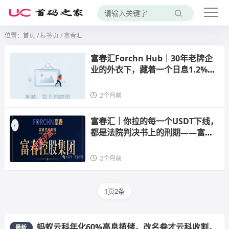
位置：
首页
/
标签页
/ 富春汇
富春汇Forchn Hub｜30年老牌企
业的外衣下，藏着一个日息1.2%的
USDT屠宰场——富春控股已被法院
裁定重整，你的钱跟它的实业没半
2个月前
毛钱关系
富春汇｜你拉的每一个USDT下线，
都是法院判决书上的刑期——富春
证券同款骗局已有人报警，你的名
字迟早也会出现在接警记录上
2个月前
1页2条
蚂蚁云科年化60%高息揽储，改名叁才云科收割，
最新