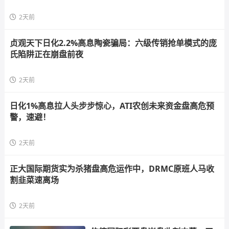
2天前
贞观天下日化2.2%高息陶瓷骗局：六级传销抢单模式的庞
氏陷阱正在崩盘前夜
2天前
日化1%高息拉人头步步惊心，ATI农创未来资金盘高危预
警，速避！
2天前
正大国际期货实为杀猪盘高危运作中，DRMC原班人马收
割韭菜速离场
2天前