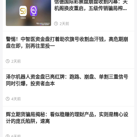
信德国际彩票盘崩盘收割内幕：天
机阁换皮重启，五级传销骗局榨干
散户，立即
2天前
警惕！中智医资金盘打着助农旗号收割血汗钱，高危期崩
盘在即，别再往里投一
2天前
泽尔机器人资金盘已亮红牌：跑路、崩盘、单割三重信号
同时引爆，投资者血本
4天前
辉立期货骗局揭秘：看似稳赚的理财产品，实则是精心设
计的庞氏陷阱，速离
6天前