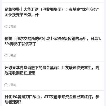
紧急预警｜大华汇盈（巴黎狮集团）：柬埔寨“优利商务”
团伙换壳第五弹，开
2天前
预警 | 拜尔交易所的AI小龙虾就是9级传销的马甲，日息1.
5%养肥了就该宰了
2天前
环球果萃高息诱惑下的资金黑洞：汇友联盟换壳重生，高
危期收割正在加速
2天前
日化1%皆是刀口舔血，ATI农创未来资金盘已亮红灯，参
与者速离！