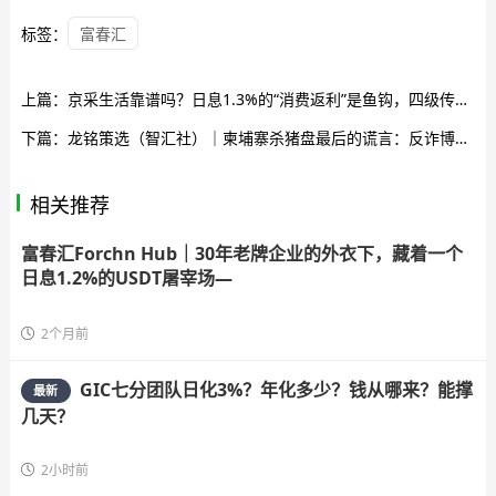
标签：
富春汇
上篇：
京采生活靠谱吗？日息1.3%的“消费返利”是鱼钩，四级传销拉人头是鱼线——你的本金正在被拆东墙补西墙
下篇：
龙铭策选（智汇社）｜柬埔寨杀猪盘最后的谎言：反诈博主救不了你，自己去派出所还能救自己
相关推荐
富春汇Forchn Hub｜30年老牌企业的外衣下，藏着一个
日息1.2%的USDT屠宰场—
2个月前
GIC七分团队日化3%？年化多少？钱从哪来？能撑
最新
几天？
2小时前