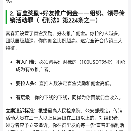
线。
2. 盲盒奖励+好友推广佣金——组织、领导传
销活动罪（《刑法》第224条之一）
富春汇设置了盲盒奖励、好友推广佣金。你拉的人越多，
团队层级越深，你的佣金比例越高。这完全符合传销三大
特征：
有入门费
：必须购买理财标的（100USDT起投）才能
成为有效推广者。
要拉人头
：直推人数决定盲盒奖励和佣金高低。
有层级
：你的下线的下线，同样为你贡献佣金收入。
立案追诉标准
：根据最高人民检察院、公安部规定，传销
活动人员在三十人以上且层级在三级以上的，对组织者、
领导者应予立案追诉。你在群里发的每一条“富春汇福利活