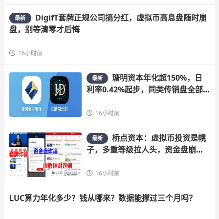
DigifT套牌正规公司搞分红，虚拟币高息盘随时崩
最新
盘，别等清零才后悔
16小时前
瑭明资本年化超150%，日
最新
利率0.42%起步，同类传销盘全部
崩盘
16小时前
桥点资本：虚拟币投资是幌
最新
子，多重等级拉人头，资金盘崩盘
在即
16小时前
LUC算力年化多少？钱从哪来？数据能撑过三个月吗？