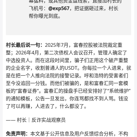
幕猛料，或其他资金盘线索，直接加村长的
飞机号：
@exp567
，把证据砸过来，村长
帮你曝光到底。
村长最后说一句：
2025年7月，富春控股被法院裁定重
整；2026年4月，第二次债权人会议召开，管理人确定了
中选投资人。而在这段时间里，骗子们正用这个破产重整
的企业名字，收割普通人的USDT。你每拉一个人进来，就
是在把一个人推向法院的接警记录。呼和浩特的受害者们
至今没追回一分钱。而他们被骗的，是和富春汇同一套模
板的“富春证券”。富春汇的操盘手已经安排好了“系统维护”
的通知模板，公告一旦发出，你连骂都找不到人骂。钱没
了可以再赚，人进去了，什么都没了。
—— 村长｜反诈实战观察员
免责声明：
本文基于公开信息及用户反馈综合分析，不构