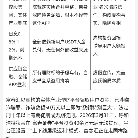
控股集
院裁定实质合并重整，自身
业”名义骗取信
团，实体
深陷债务泥潭，根本不经营
任，构成虚构事
产业兜底
这个APP
实、隐瞒真相
日息0.
虚构投资回报，
8%-1.
全部依赖新用户USDT入金
诱导用户大额投
2%，到
兑付，无任何外部收益来源
入
期还本
供应链金
所有理财标的子虚乌有，白
虚假宣传，掩盖
融、仓储
皮书全系盗用拼凑
庞氏骗局本质
ABS盈利
富春汇以虚构的实体产业理财平台骗取用户资金，已涉嫌
诈骗罪。诈骗数额50万元以上即为“数额特别巨大”，法定
刑十年以上有期徒刑或无期徒刑。2026年3月31日，呼和
浩特狄某在“富春证券”平台投资40余万元后无法提现，平
台还设置了“上下线层级返利”模式。富春汇正在走同样路