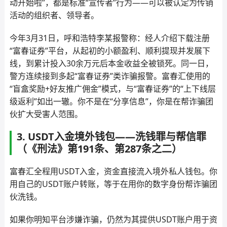
动开始啦”，都是标准“宣传者”行为——可以被认定为传销
活动的组织者、领导者。
今年3月31日，呼和浩特李某报警称：经人介绍下载注册
“富春证券”平台，从起初的小额盈利、顺利提现并发展下
线，到累计投入30余万元后本金收益全被锁死。同一日，
警方连续接到多起“富春证券”类诈骗报警。富春汇使用的
“盲盒奖励+好友推广佣金”模式，与“富春证券”的“上下线层
级返利”如出一辙。你不是在“分享信息”，你是在帮诈骗团
伙扩大受害人范围。
3. USDT入金境外钱包——洗钱罪与帮信罪
（《刑法》第191条、第287条之二）
富春汇全程用USDT入金，资金直接流入境外私人钱包。你
用自己的USDT账户转账，等于在用你的数字身份帮诈骗团
伙洗钱。
如果你明知平台涉嫌诈骗，仍然为其提供USDT账户用于资