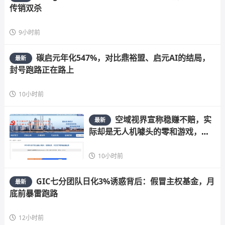
传销双杀
9小时前
碳启元年化547%，对比鼎裕盟、启元AI的结局，
最新
封号跑路正在路上
10小时前
空域视界宣称稳赚不赔，实
最新
际却是无人机噱头的零和游戏，高
危预警
10小时前
GIC七分团队日化3%诱惑背后：假冒主权基金，月
最新
底前暴雷跑路
12小时前