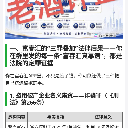
一、富春汇的“三罪叠加”法律后果——你
在群里发的每一条“富春汇真靠谱”，都是
法院的定罪证据
你在富春汇APP里，不只是投了钱，你可能还做了三件把
自己送进监狱的事。
1. 盗用破产企业名义集资——诈骗罪（《刑
法》第266条）
虚构内容
事实真相
法律意义
背靠富春
富春控股于2025年7月被法
利用“30年老牌企