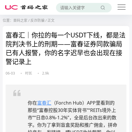
位置：
首码之家
/
反诈防骗
/
正文
富春汇｜你拉的每一个USDT下线，都是法
院判决书上的刑期——富春证券同款骗局
已有人报警，你的名字迟早也会出现在接
警记录上
06-03
村长
2.9k
你在
富春汇
（Forchn Hub）APP里看到的
那些“富春控股30年实体背书”“REITs境外上
市”“日息0.8%-1.2%”，全是后台改出来的数
字。你为了拿到盲盒奖励和推广佣金，拼命