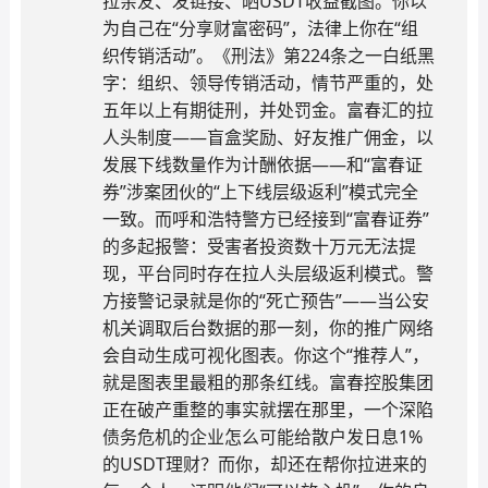
拉亲友、发链接、晒USDT收益截图。你以
为自己在“分享财富密码”，法律上你在“组
织传销活动”。《刑法》第224条之一白纸黑
字：组织、领导传销活动，情节严重的，处
五年以上有期徒刑，并处罚金。富春汇的拉
人头制度——盲盒奖励、好友推广佣金，以
发展下线数量作为计酬依据——和“富春证
券”涉案团伙的“上下线层级返利”模式完全
一致。而呼和浩特警方已经接到“富春证券”
的多起报警：受害者投资数十万元无法提
现，平台同时存在拉人头层级返利模式。警
方接警记录就是你的“死亡预告”——当公安
机关调取后台数据的那一刻，你的推广网络
会自动生成可视化图表。你这个“推荐人”，
就是图表里最粗的那条红线。富春控股集团
正在破产重整的事实就摆在那里，一个深陷
债务危机的企业怎么可能给散户发日息1%
的USDT理财？而你，却还在帮你拉进来的