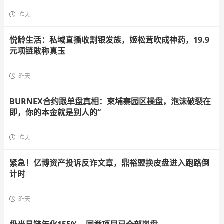
昨天
悦龄生活：私域直播收割银发族，姬松茸吹成神药，19.9
元项链敢称真玉
昨天
BURNEX合约跟单盘真相：柬埔寨园区操盘，泡沫破裂在
即，你的本金就是别人的“
昨天
紧急！亿博资产投诉反诈文章，鼎裕盟换皮盘进入跑路倒
计时
昨天