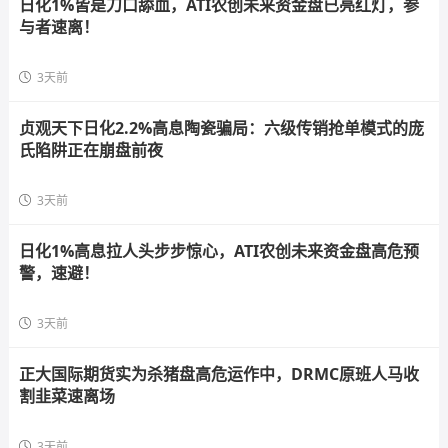
日化1%皆是刀口舔血，ATI农创未来资金盘已亮红灯，参
与者速离！
3天前
贞观天下日化2.2%高息陶瓷骗局：六级传销抢单模式的庞
氏陷阱正在崩盘前夜
3天前
日化1%高息拉人头步步惊心，ATI农创未来资金盘高危预
警，速避！
3天前
正大国际期货实为杀猪盘高危运作中，DRMC原班人马收
割韭菜速离场
3天前