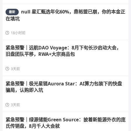
null 星汇甄选年化60%，鼎裕盟已崩，你的本金正
最新
在填坑
18小时前
紧急预警｜远航DAO Voyage：8月下旬长沙启动大会，
旧盘团队平移，RWA+大宗商品包
3天前
紧急预警｜极光星链Aurora Star：AI算力包装下的快盘
骗局，认购即入坑
3天前
紧急预警｜绿源储能Green Source：披着新能源外衣的庞
氏传销盘，8月千人大会就