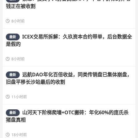
钱正在被收割
8小时前
ICEX交易所拆解：久玖资本合约带单，后台数据全
最新
是假的
8小时前
远航DAO年化百倍收益，同类传销盘已集体崩盘，
最新
旧盘平移长沙站最后的收割
11小时前
山河天下阶梯爬墙+OTC搬砖：年化60%的庞氏杀
最新
猪盘真相
18小时前