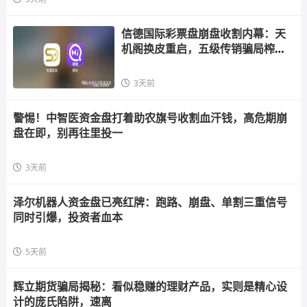
信德国际彩票盘崩盘收割内幕：天
机阁换皮重启，五级传销骗局榨干
散户，立即
3天前
警惕！中智医资金盘打着助农旗号收割血汗钱，高危期崩
盘在即，别再往里投一
3天前
泽尔机器人资金盘已亮红牌：跑路、崩盘、单割三重信号
同时引爆，投资者血本
5天前
辉立期货骗局揭秘：看似稳赚的理财产品，实则是精心设
计的庞氏陷阱，速离