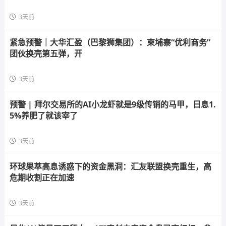
3天前
紧急预警｜大华汇盈（巴黎狮集团）：柬埔寨“优利商务”
团伙换壳第五弹，开
3天前
预警 | 拜尔交易所的AI小龙虾就是9级传销的马甲，日息1.
5%养肥了就该宰了
3天前
环球果萃高息诱惑下的资金黑洞：汇友联盟换壳重生，高
危期收割正在加速
3天前