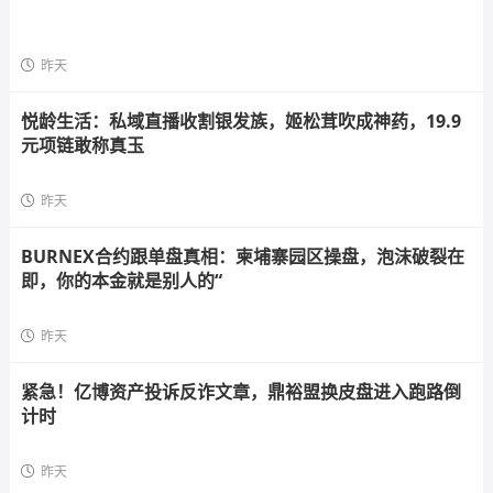
昨天
悦龄生活：私域直播收割银发族，姬松茸吹成神药，19.9
元项链敢称真玉
昨天
BURNEX合约跟单盘真相：柬埔寨园区操盘，泡沫破裂在
即，你的本金就是别人的“
昨天
紧急！亿博资产投诉反诈文章，鼎裕盟换皮盘进入跑路倒
计时
昨天