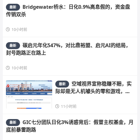
Bridgewater桥水：日化0.9%高息假的，资金盘
最新
传销双杀
10小时前
碳启元年化547%，对比鼎裕盟、启元AI的结局，
最新
封号跑路正在路上
10小时前
空域视界宣称稳赚不赔，实
最新
际却是无人机噱头的零和游戏，高
危预警
11小时前
GIC七分团队日化3%诱惑背后：假冒主权基金，月
最新
底前暴雷跑路