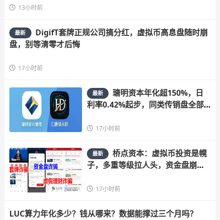
13小时前
DigifT套牌正规公司搞分红，虚拟币高息盘随时崩
最新
盘，别等清零才后悔
17小时前
瑭明资本年化超150%，日
最新
利率0.42%起步，同类传销盘全部
崩盘
17小时前
桥点资本：虚拟币投资是幌
最新
子，多重等级拉人头，资金盘崩盘
在即
17小时前
LUC算力年化多少？钱从哪来？数据能撑过三个月吗？