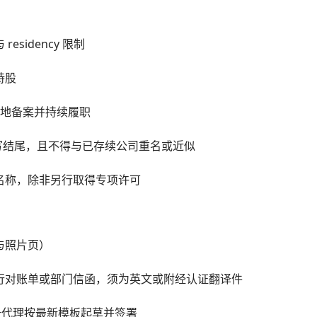
sidency 限制
持股
本地备案并持续履职
on”或其缩写结尾，且不得与已存续公司重名或近似
的名称，除非另行取得专项许可
与照片页）
银行对账单或部门信函，须为英文或附经认证翻译件
由注册代理按最新模板起草并签署