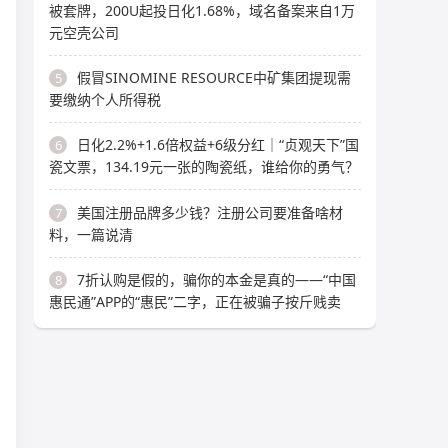
被套牌，200U起投日化1.68%，域名备案来自1万
元空壳公司
假冒SINOMINE RESOURCE中矿集团提现需
5
要缴纳个人所得税
日化2.2%+1.6倍权益+6级分红｜“贞观天下”国
6
瓷文票，134.19元一张的陶瓷纸，谁给你的勇气？
美国注册品牌多少钱？注册公司要准备啥材
7
料，一篇说清
7折认购是假的，骗你的本金是真的——“中国
8
惠民通”APP的“惠民”二字，正在被骗子按斤贱卖