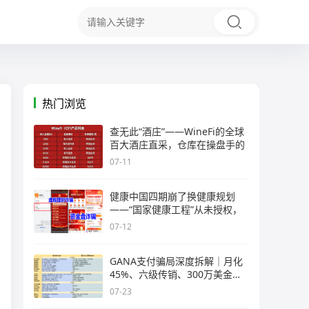
热门浏览
查无此“酒庄”——WineFi的全球
百大酒庄直采，仓库在操盘手的
07-11
健康中国四期崩了换健康规划
——“国家健康工程”从未授权，
07-12
GANA支付骗局深度拆解｜月化
45%、六级传销、300万美金窟
窿，拉菲
07-23