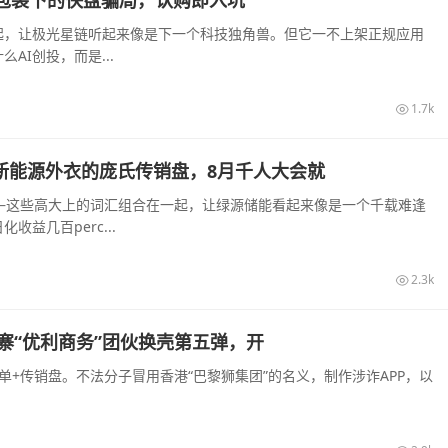
起，让极光星链听起来像是下一个科技独角兽。但它一不上架正规应用
I创投，而是...
1.7k
披着新能源外衣的庞氏传销盘，8月千人大会就
—这些高大上的词汇组合在一起，让绿源储能看起来像是一个千载难逢
益几百perc...
2.3k
寨“优利商务”团伙换壳第五弹，开
+传销盘。不法分子冒用香港“巴黎狮集团”的名义，制作涉诈APP，以