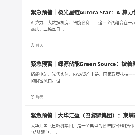
紧急预警｜极光星链Aurora Star：A
AI算力、大数据机房、智能套利——这三个词组合在一
商店，二搞每日...
昨天
紧急预警｜绿源储能Green Source：
储能电站、光伏实体、RWA资产上链、国家政策扶持—
的财富风口。但...
昨天
紧急预警｜大华汇盈（巴黎狮集团）：柬埔
大华汇盈（巴黎狮集团）是一个典型的套牌假冒+期货带单
“期货跟单、...