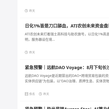
昨天
日化1%皆是刀口舔血，ATI农创未来资金
ATI农创未来打着瑞士高科技与助农旗号，以日化1%
明，服务器设在境...
昨天
紧急预警｜远航DAO Voyage：8月下
远航DAO Voyage是近期冒出的DAO+跨境贸易包
实体供应链”为包装，以“DAO治理、质押生息、实体货物兜
佚名
昨天
紧急预警｜极光星链Aurora Star：A