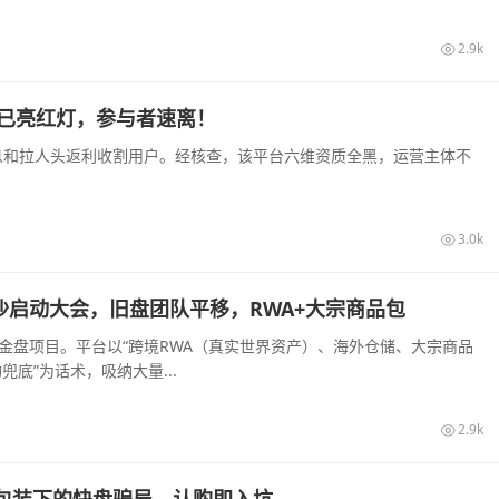
2.9k
盘已亮红灯，参与者速离！
高息和拉人头返利收割用户。经核查，该平台六维资质全黑，运营主体不
3.0k
旬长沙启动大会，旧盘团队平移，RWA+大宗商品包
装的资金盘项目。平台以“跨境RWA（真实世界资产）、海外仓储、大宗商品
底”为话术，吸纳大量...
2.9k
I算力包装下的快盘骗局，认购即入坑