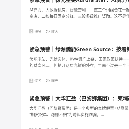
AI算力、大数据机房、智能套利——这三个词组合在一
商店，二搞每日固定分红，三设多级推广奖励。这不是什么A
佚名
昨天
紧急预警｜绿源储能Green Source：
储能电站、光伏实体、RWA资产上链、国家政策扶持—
的财富风口。但扒开这层光鲜的外衣，里面不过是一个日化收
佚名
昨天
紧急预警｜大华汇盈（巴黎狮集团）：柬埔
大华汇盈（巴黎狮集团）是一个典型的套牌假冒+期货带单
“期货跟单、稳赚不赔”为诱饵实施诈骗。...