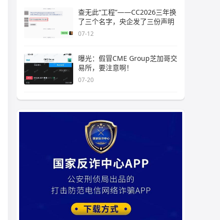
查无此“工程”——CC2026三年换
了三个名字，央企发了三份声明
07-12
曝光：假冒CME Group芝加哥交
易所，要注意啊！
07-20