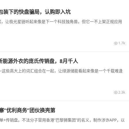
I算力包装下的快盘骗局，认购即入坑
起，让极光星链听起来像是下一个科技独角兽。但它一不上架正规应用
1.7k
披着新能源外衣的庞氏传销盘，8月千人
—这些高大上的词汇组合在一起，让绿源储能看起来像是一个千载难逢
2.3k
寨“优利商务”团伙换壳第
+传销盘。不法分子冒用香港“巴黎狮集团”的名义，制作涉诈APP，以