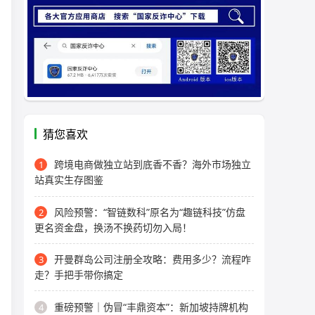
猜您喜欢
跨境电商做独立站到底香不香？海外市场独立
1
站真实生存图鉴
风险预警：“智链数科”原名为“趣链科技”仿盘
2
更名资金盘，换汤不换药切勿入局！
开曼群岛公司注册全攻略：费用多少？流程咋
3
走？手把手带你搞定
重磅预警｜伪冒“丰鼎资本”：新加坡持牌机构
4