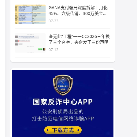
GANA支付骗局深度拆解｜月化
45%、六级传销、300万美金窟
窿，拉菲
07-23
查无此“工程”——CC2026三年换
了三个名字，央企发了三份声明
07-12