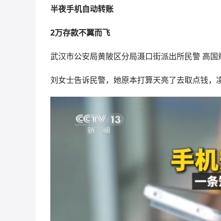
半夜手机自动转账
2万存款不翼而飞
武汉市公安局黄陂区分局滠口街派出所民警 高
刘女士告诉民警，她原本打算天亮了去取点钱，