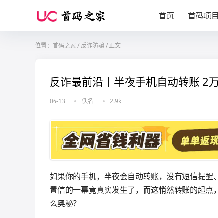
首页
首码项
位置：
首码之家
/
反诈防骗
/
正文
反诈最前沿丨半夜手机自动转账 2
06-13
佚名
2.9k
如果你的手机，半夜会自动转账，没有短信提醒
置信的一幕竟真实发生了，而这悄然转账的起点，
么奥秘？