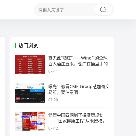
热门浏览
查无此“酒庄”——WineFi的全球
百大酒庄直采，仓库在操盘手的
07-11
曝光：假冒CME Group芝加哥交
易所，要注意啊！
07-20
健康中国四期崩了换健康规划
——“国家健康工程”从未授权，
07-12