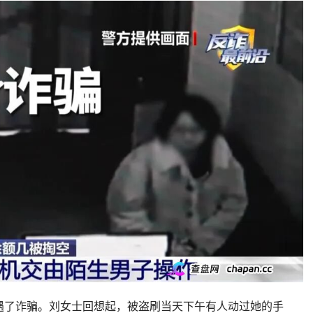
遇了诈骗。刘女士回想起，被盗刷当天下午有人动过她的手