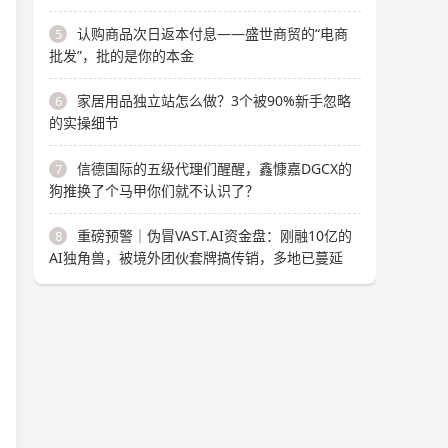
认购商品次日返本付息——盛世商贸的“电商
5
批发”，批的是你的本金
家居用品独立站怎么做？3个被90%新手忽略
6
的实操细节
信德国际的五级代理们醒醒，鑫慷嘉DGCX的
7
狗推换了个马甲你们就不认识了？
重磅预警｜伪冒VAST.AI资金盘：刚融10亿的
8
AI独角兽，被境外团伙套牌搞传销，多地已蔓延