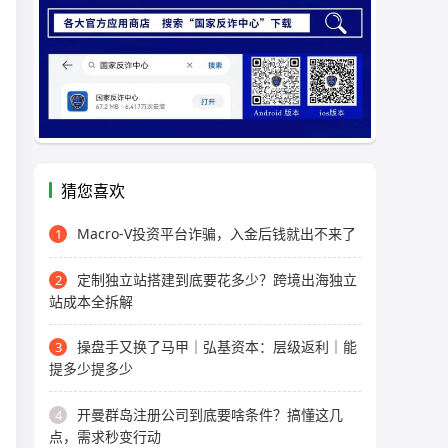
猜您喜欢
Macro-V投资平台诈骗，入金后钱就出不来了
1
定制独立站搭建到底要花多少？跨境出海独立
2
站成本全拆解
操盘手又换了马甲｜弘基资本：层级返利｜能
3
提多少提多少
开曼群岛注册公司到底要啥条件？搞懂这几
4
点，需求秒变行动