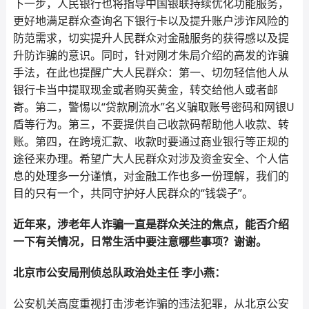
下一步，人民银行也将指导中国银联持续优化功能服务，
更好地满足群众查询名下银行卡以及提升账户涉诈风险的
防范需求，切实提升人民群众对金融服务的获得感以及提
升防诈骗的意识。同时，针对刚才朱局介绍的高发的诈骗
手法，在此也提醒广大人民群众：第一、切勿轻信他人从
银行卡当中提取现金或者购买黄金，转交给他人或者邮
寄。第二，警惕以“贷款刷流水”名义骗取账号密码和网银U
盾等行为。第三，不要提供自己收款码帮助他人收款、转
账。第四，在跨境汇款、收款时要通过商业银行等正规的
途径来办理。希望广大人民群众对涉及资金安全、个人信
息的处理多一分谨慎，对金融工作也多一份理解，我们的
目的只有一个，共同守护好人民群众的“钱袋子”。
近年来，涉老年人诈骗一直是群众关注的焦点，能否介绍
一下有关情况，日常生活中要注意哪些事项？谢谢。
北京市公安局刑侦总队政治处主任 李小燕：
公安机关高度重视打击涉老诈骗的违法犯罪，从北京公安