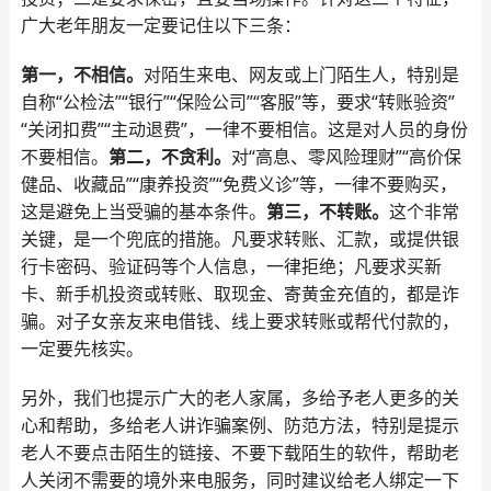
广大老年朋友一定要记住以下三条：
第一，不相信。
对陌生来电、网友或上门陌生人，特别是
自称“公检法”“银行”“保险公司”“客服”等，要求“转账验资”
“关闭扣费”“主动退费”，一律不要相信。这是对人员的身份
不要相信。
第二，不贪利。
对“高息、零风险理财”“高价保
健品、收藏品”“康养投资”“免费义诊”等，一律不要购买，
这是避免上当受骗的基本条件。
第三，不转账。
这个非常
关键，是一个兜底的措施。凡要求转账、汇款，或提供银
行卡密码、验证码等个人信息，一律拒绝；凡要求买新
卡、新手机投资或转账、取现金、寄黄金充值的，都是诈
骗。对子女亲友来电借钱、线上要求转账或帮代付款的，
一定要先核实。
另外，我们也提示广大的老人家属，多给予老人更多的关
心和帮助，多给老人讲诈骗案例、防范方法，特别是提示
老人不要点击陌生的链接、不要下载陌生的软件，帮助老
人关闭不需要的境外来电服务，同时建议给老人绑定一下