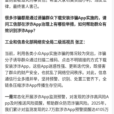
重则会被追究刑事责任。希望大家切莫贪图小利、违反法
律，最终害人害己。
很多诈骗都是通过诱骗群众下载安装诈骗App实施的，请
问工信部在涉诈App治理上有哪些举措，如何帮助群众有
效识别涉诈App？
工业和信息化部网络安全局二级巡视员 张正：
当前，利用各类小众App实施诈骗的情况较为突出，诈骗
分子诱导群众通过扫描二维码、点击不明链接的方式下载
安装涉诈App，这些App迷惑性强、更新迭代快，既侵害
了群众的财产安全，也扰乱了网络空间秩序。对此，信息
通信行业多措并举，坚持预警、识别、处置三管齐下，全
链条压缩涉诈App传播生存空间。
一是
常态化开展涉诈App监测预警，对发现的涉诈高风险A
pp及时推送风险提醒，帮助群众防范诈骗风险。2025年，
我们累计对监测发现的2.7万款涉诈App预警提醒达4105万