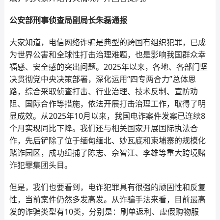
公安部刑事侦查局副局长朱磊通报
大家知道，电信网络诈骗是典型的跨国有组织犯罪，已成
为世界公害和全球性打击治理难题，也是影响我国群众幸
福感、安全感的突出问题。2025年以来，各地、各部门坚
决贯彻党中央决策部署，深化运用“四专两合力”总体思
路，综合采取侦查打击、行业治理、技术反制、宣防劝
阻、国际合作等措施，依法开展打击治理工作，取得了明
显成效。从2025年10月以来，我国电诈案件发案已连续8
个月实现同比下降。我们还与相关国家开展国际执法合
作，先后铲除了位于缅甸缅北、妙瓦底和柬埔寨的规模化
赌诈园区，成功缉捕了陈志、佘智江、李雄等重大跨境赌
诈犯罪集团头目。
但是，我们也要看到，电诈犯罪具有很强的顽固性和反复
性，当前案件仍然多发高发。从诈骗手法来看，目前最高
发的诈骗类型有10类，分别是：刷单返利、虚假购物服