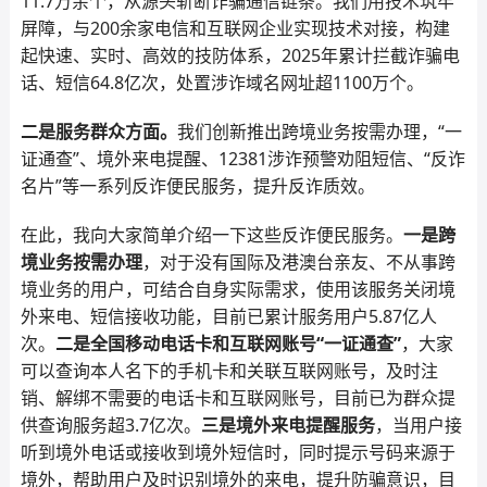
11.7万余个，从源头斩断诈骗通信链条。我们用技术筑牢
屏障，与200余家电信和互联网企业实现技术对接，构建
起快速、实时、高效的技防体系，2025年累计拦截诈骗电
话、短信64.8亿次，处置涉诈域名网址超1100万个。
二是服务群众方面。
我们创新推出跨境业务按需办理，“一
证通查”、境外来电提醒、12381涉诈预警劝阻短信、“反诈
名片”等一系列反诈便民服务，提升反诈质效。
在此，我向大家简单介绍一下这些反诈便民服务。
一是跨
境业务按需办理
，对于没有国际及港澳台亲友、不从事跨
境业务的用户，可结合自身实际需求，使用该服务关闭境
外来电、短信接收功能，目前已累计服务用户5.87亿人
次。
二是全国移动电话卡和互联网账号“一证通查”
，大家
可以查询本人名下的手机卡和关联互联网账号，及时注
销、解绑不需要的电话卡和互联网账号，目前已为群众提
供查询服务超3.7亿次。
三是境外来电提醒服务
，当用户接
听到境外电话或接收到境外短信时，同时提示号码来源于
境外，帮助用户及时识别境外的来电，提升防骗意识，目