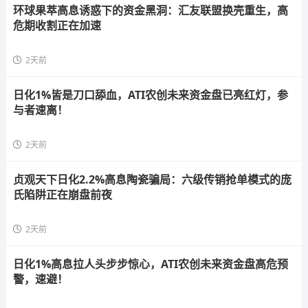
环球果萃高息诱惑下的资金黑洞：汇友联盟换壳重生，高
危期收割正在加速
2天前
日化1%皆是刀口舔血，ATI农创未来资金盘已亮红灯，参
与者速离！
2天前
贞观天下日化2.2%高息陶瓷骗局：六级传销抢单模式的庞
氏陷阱正在崩盘前夜
2天前
日化1%高息拉人头步步惊心，ATI农创未来资金盘高危预
警，速避！