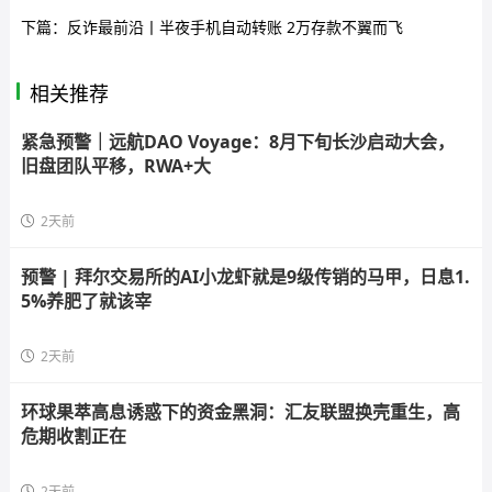
下篇：
反诈最前沿丨半夜手机自动转账 2万存款不翼而飞
相关推荐
紧急预警｜远航DAO Voyage：8月下旬长沙启动大会，
旧盘团队平移，RWA+大
2天前
预警 | 拜尔交易所的AI小龙虾就是9级传销的马甲，日息1.
5%养肥了就该宰
2天前
环球果萃高息诱惑下的资金黑洞：汇友联盟换壳重生，高
危期收割正在
2天前