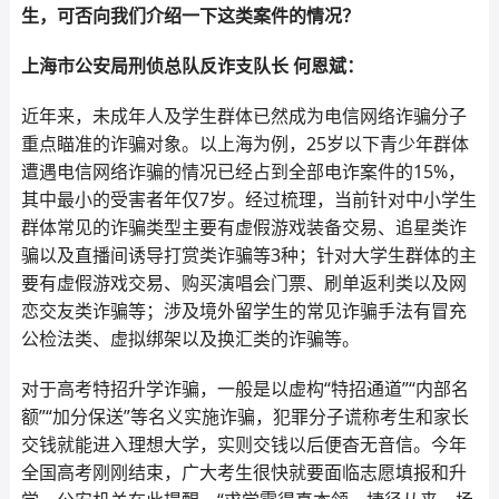
生，可否向我们介绍一下这类案件的情况？
上海市公安局刑侦总队反诈支队长 何恩斌：
近年来，未成年人及学生群体已然成为电信网络诈骗分子
重点瞄准的诈骗对象。以上海为例，25岁以下青少年群体
遭遇电信网络诈骗的情况已经占到全部电诈案件的15%，
其中最小的受害者年仅7岁。经过梳理，当前针对中小学生
群体常见的诈骗类型主要有虚假游戏装备交易、追星类诈
骗以及直播间诱导打赏类诈骗等3种；针对大学生群体的主
要有虚假游戏交易、购买演唱会门票、刷单返利类以及网
恋交友类诈骗等；涉及境外留学生的常见诈骗手法有冒充
公检法类、虚拟绑架以及换汇类的诈骗等。
对于高考特招升学诈骗，一般是以虚构“特招通道”“内部名
额”“加分保送”等名义实施诈骗，犯罪分子谎称考生和家长
交钱就能进入理想大学，实则交钱以后便杳无音信。今年
全国高考刚刚结束，广大考生很快就要面临志愿填报和升