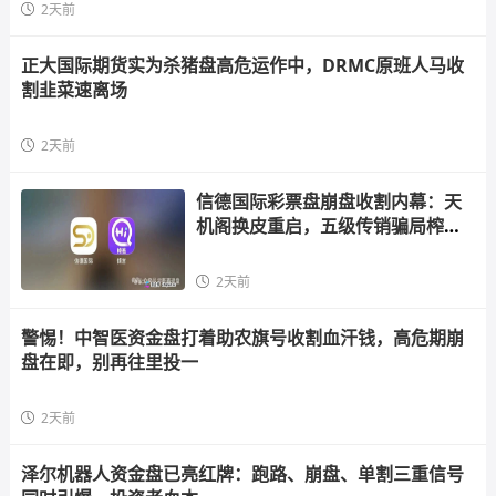
2天前
正大国际期货实为杀猪盘高危运作中，DRMC原班人马收
割韭菜速离场
2天前
信德国际彩票盘崩盘收割内幕：天
机阁换皮重启，五级传销骗局榨干
散户，立即
2天前
警惕！中智医资金盘打着助农旗号收割血汗钱，高危期崩
盘在即，别再往里投一
2天前
泽尔机器人资金盘已亮红牌：跑路、崩盘、单割三重信号