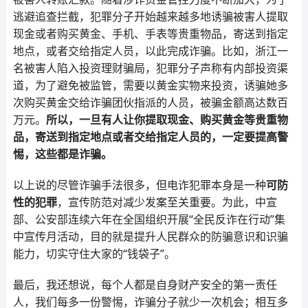
逃避追查拦截，犯罪分子开始越来越多地诱骗被害人提取
现金或者购买黄金、手机、手表等贵重物品，寄送到指定
地点，或者交给指定人员，以此完成诈骗。比如，浙江一
名被害人陷入投资理财骗局，犯罪分子声称有内部投资渠
道，为了避免被监管，需要以黄金实物来投资，诱骗她多
次购买黄金交给诈骗团伙指派的人员，被骗金额高达数百
万元。
所以，一旦有人让你提取现金、购买黄金等贵重物
品，寄送到指定地点或者交给指定人员的，一定要提高警
惕，这些都是诈骗。
以上说的尽管诈骗手法很多，但电诈犯罪本身是一种
可防
性的犯罪
，宣传防范对减少发案至关重要。为此，中宣
部、公安部连续六年在全国组织开展“全民反诈在行动”集
中宣传月活动，目的就是提升人民群众的防骗意识和识骗
能力，切实守住大家的“钱袋子”。
最后，我还想说，每个人都是自身财产安全的第一责任
人，我们每多一份警惕，诈骗分子就少一次机会；相互多