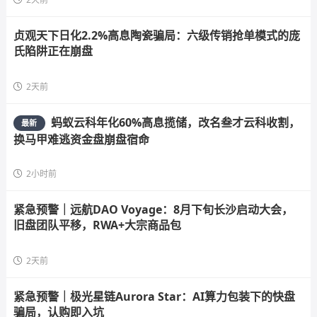
贞观天下日化2.2%高息陶瓷骗局：六级传销抢单模式的庞
氏陷阱正在崩盘
2天前
蚂蚁云科年化60%高息揽储，改名叁才云科收割，
最新
换马甲难逃资金盘崩盘宿命
2小时前
紧急预警｜远航DAO Voyage：8月下旬长沙启动大会，
旧盘团队平移，RWA+大宗商品包
2天前
紧急预警｜极光星链Aurora Star：AI算力包装下的快盘
骗局，认购即入坑