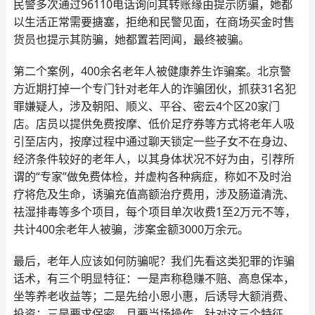
民警多次通过96110电话询问其转账缘由提示防骗，她都
以生活正常需要搪塞，拒绝和民警见面，在商场买金时售
货员也提示其防骗，她都置若罔闻，最终被骗。
第二个案例，400余名老年人被健康养生诈骗案。北京警
方近期打掉一个专门针对老年人的诈骗团伙，抓获31名犯
罪嫌疑人，涉及朝阳、顺义、平谷、密云4个区20家门
店。店员以提供免费按摩、低价足疗券等方式将老年人吸
引至店内，按摩过程中通过聊天锁定一些子女不在身边、
经济条件较好的老年人，以其身体状况不好为由，引荐所
谓的“专家”做免费体检，并虚构各种病症，称如不及时治
疗将危及生命，诱骗充值高额治疗费用，涉及肠道清洗、
祛湿排毒等多个项目，每个项目单次收费1至2万元不等，
共计400余老年人被骗，涉案金额3000万余元。
最后，老年人应该如何防骗呢？我们先看这类犯罪的诈骗
话术，有三个明显特征：一是声称稳赚不赔、高息保本，
坐等养老收益等；二是先给小恩小惠，后诱导大额消费、
投资；三是要求保密，且要当场操作。针对这三个特征，