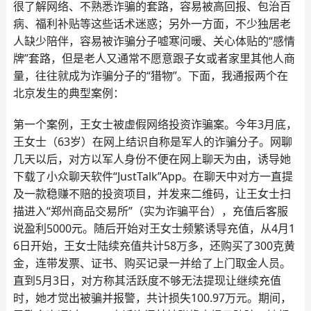
很了解网络、不熟悉诈骗的套路，容易被高回报、包治百
病、福利补贴等这些话术迷惑；另外一方面，不少独居老
人缺少陪伴，容易被诈骗分子嘘寒问暖、关心体贴的“感情
牌”套路，但是老人又通常不愿意跟子女或者家里其他人商
量，往往就成为诈骗分子的“猎物”。下面，我通报两个在
北京发生的典型案例：
第一个案例，王女士被虚假网络投资诈骗案。今年3月底，
王女士（63岁）在网上结识自称是军人的诈骗分子。网聊
几天以后，对方以军人身份不便在网上聊天为由，诱导她
下载了小众聊天软件“JustTalk”App。在聊天中对方一直提
及一款稳赚不赔的投资项目，并发来二维码，让王女士扫
描进入“郑州商品交易所”（实为诈骗平台），充值后客服
说盈利5000元。随后开始对王女士频繁诱导充值，从4月1
6日开始，王女士陆续充值共计58万多，还购买了300克黄
金，连带发票、证书、购买记录一并给了上门取金人员。
直到5月3日，对方称其活跃度不够无法提现让继续充值
时，她才觉出被骗并报警，共计损失100.97万元。期间，