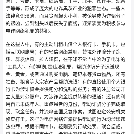
息）、号商、卡商、线路商、车手、取手、操作手、观察
手等等，形成了庞大的电诈黑灰产业的犯罪生态。一些人
法律意识淡薄，而且贪图蝇头小利，被诱导成为诈骗分子
的帮凶，尝到甜头以后丧失了底线，逐渐演变为积极参与
电诈网络犯罪的共犯。
在这些人中，有的主动出租出借个人银行卡、手机卡，包
括互联网账号；有的轻信网络兼职，替境外诈骗分子跑
腿、群发信息、拉人建群，在不知不觉当中沦为了电诈的
“工具人”。有的明知是违法犯罪，帮助诈骗分子运送现
金、黄金；或者通过购买电脑、笔记本等贵重物品，还有
牲畜、粮食等大宗农产品帮助洗钱；有的直接使用个人银
行卡为涉诈资金提供跑分和洗钱的服务；有的注册公司开
立大量对公账户，为涉诈资金提供转移的通道；还有的利
用自己未成年人、重症患者的身份，帮助诈骗分子完成取
现、取金任务，并流窜全国反复作案，试图逃避公安机关
侦查打击。这些为电信网络诈骗提供帮助的行为均涉嫌违
法犯罪，根据不同情节，轻则受到行政处罚、联合惩戒，