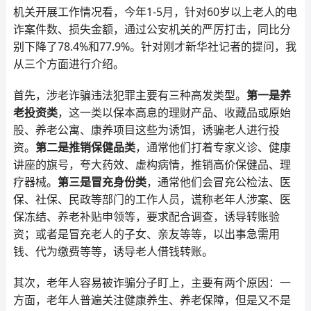
机关开展工作情况看，今年1-5月，针对60岁以上老人的电
诈案件数、损失金额，通过公安机关的严厉打击，同比分
别下降了78.4%和77.9%。针对刚才新华社记者的提问，我
从三个方面进行介绍。
首先，涉老诈骗违法犯罪主要有三种高发类型。
第一是养
老投资类
，这一类以保本高息的理财产品、收藏品或原始
股、养老公寓、康养项目这些为诱饵，诱骗老人进行投
资。
第二是推销保健品类
，通常他们打着专家义诊、健康
讲座的旗号，夸大药效、虚构病情，推销高价保健品、理
疗器械。
第三是冒充身份类
，通常他们会冒充公检法、医
保、社保、民政等部门的工作人员，谎称老年人涉案、医
保冻结、养老补贴申领等，要求配合调查，诱导转账验
资；或者是冒充老人的子女、亲友等等，以出事急需用
钱、代为缴费等等，诱导老人借钱转账。
其次，老年人容易被诈骗分子盯上，主要有两个原因：一
方面，老年人普遍关注健康养生、养老保障，但是又不是