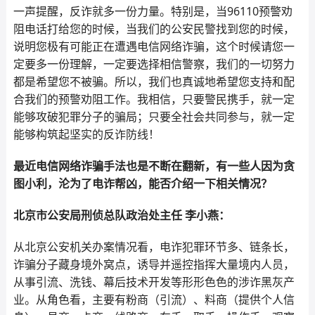
一声提醒，反诈就多一份力量。特别是，当96110预警劝
阻电话打给您的时候，当我们的公安民警找到您的时候，
说明您极有可能正在遭遇电信网络诈骗，这个时候请您一
定要多一份理解，一定要选择相信警察，我们的一切努力
都是希望您不被骗。所以，我们也真诚地希望您支持和配
合我们的预警劝阻工作。我相信，只要警民携手，就一定
能够攻破犯罪分子的骗局；只要全社会共同参与，就一定
能够构筑起坚实的反诈防线！
最近电信网络诈骗手法也是不断在翻新，有一些人因为贪
图小利，沦为了电诈帮凶，能否介绍一下相关情况？
北京市公安局刑侦总队政治处主任 李小燕：
从北京公安机关办案情况看，电诈犯罪环节多、链条长，
诈骗分子藏身境外窝点，诱导并遥控指挥大量境内人员，
从事引流、洗钱、幕后技术开发等形形色色的涉诈黑灰产
业。从角色看，主要有粉商（引流）、料商（提供个人信