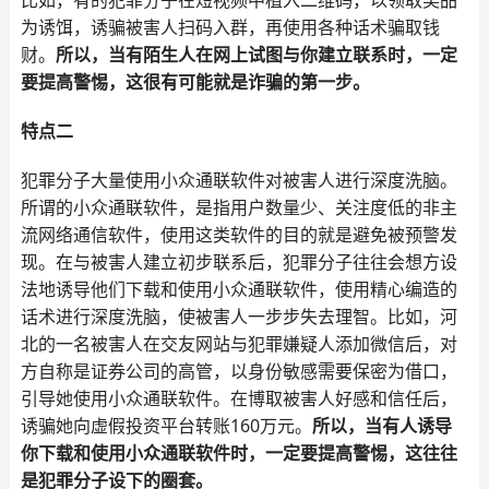
比如，有的犯罪分子在短视频中植入二维码，以领取奖品
为诱饵，诱骗被害人扫码入群，再使用各种话术骗取钱
财。
所以，当有陌生人在网上试图与你建立联系时，一定
要提高警惕，这很有可能就是诈骗的第一步。
特点二
犯罪分子大量使用小众通联软件对被害人进行深度洗脑。
所谓的小众通联软件，是指用户数量少、关注度低的非主
流网络通信软件，使用这类软件的目的就是避免被预警发
现。在与被害人建立初步联系后，犯罪分子往往会想方设
法地诱导他们下载和使用小众通联软件，使用精心编造的
话术进行深度洗脑，使被害人一步步失去理智。比如，河
北的一名被害人在交友网站与犯罪嫌疑人添加微信后，对
方自称是证券公司的高管，以身份敏感需要保密为借口，
引导她使用小众通联软件。在博取被害人好感和信任后，
诱骗她向虚假投资平台转账160万元。
所以，当有人诱导
你下载和使用小众通联软件时，一定要提高警惕，这往往
是犯罪分子设下的圈套。