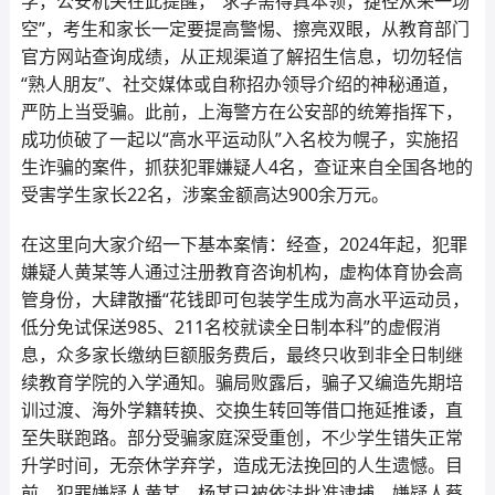
学，公安机关在此提醒，“求学需得真本领，捷径从来一场
空”，考生和家长一定要提高警惕、擦亮双眼，从教育部门
官方网站查询成绩，从正规渠道了解招生信息，切勿轻信
“熟人朋友”、社交媒体或自称招办领导介绍的神秘通道，
严防上当受骗。此前，上海警方在公安部的统筹指挥下，
成功侦破了一起以“高水平运动队”入名校为幌子，实施招
生诈骗的案件，抓获犯罪嫌疑人4名，查证来自全国各地的
受害学生家长22名，涉案金额高达900余万元。
在这里向大家介绍一下基本案情：经查，2024年起，犯罪
嫌疑人黄某等人通过注册教育咨询机构，虚构体育协会高
管身份，大肆散播“花钱即可包装学生成为高水平运动员，
低分免试保送985、211名校就读全日制本科”的虚假消
息，众多家长缴纳巨额服务费后，最终只收到非全日制继
续教育学院的入学通知。骗局败露后，骗子又编造先期培
训过渡、海外学籍转换、交换生转回等借口拖延推诿，直
至失联跑路。部分受骗家庭深受重创，不少学生错失正常
升学时间，无奈休学弃学，造成无法挽回的人生遗憾。目
前，犯罪嫌疑人黄某、杨某已被依法批准逮捕，嫌疑人蔡