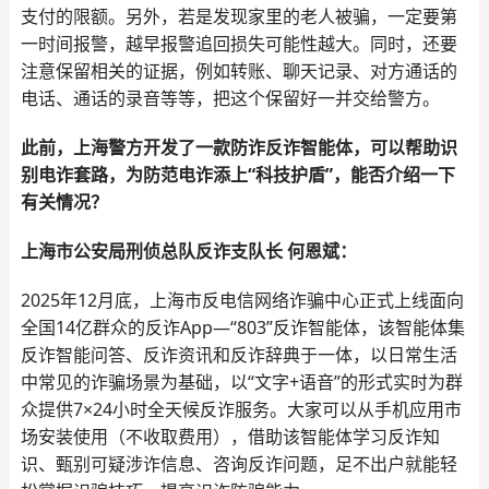
支付的限额。另外，若是发现家里的老人被骗，一定要第
一时间报警，越早报警追回损失可能性越大。同时，还要
注意保留相关的证据，例如转账、聊天记录、对方通话的
电话、通话的录音等等，把这个保留好一并交给警方。
此前，上海警方开发了一款防诈反诈智能体，可以帮助识
别电诈套路，为防范电诈添上“科技护盾”，能否介绍一下
有关情况？
上海市公安局刑侦总队反诈支队长 何恩斌：
2025年12月底，上海市反电信网络诈骗中心正式上线面向
全国14亿群众的反诈App—“803”反诈智能体，该智能体集
反诈智能问答、反诈资讯和反诈辞典于一体，以日常生活
中常见的诈骗场景为基础，以“文字+语音”的形式实时为群
众提供7×24小时全天候反诈服务。大家可以从手机应用市
场安装使用（不收取费用），借助该智能体学习反诈知
识、甄别可疑涉诈信息、咨询反诈问题，足不出户就能轻