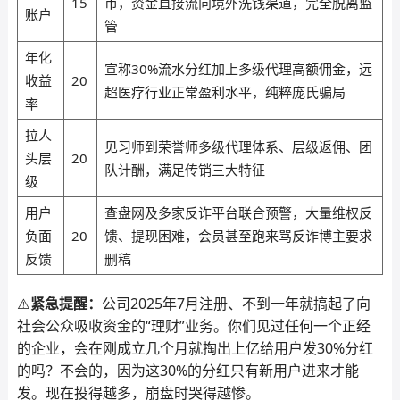
15
币，资金直接流向境外洗钱渠道，完全脱离监
账户
管
年化
宣称30%流水分红加上多级代理高额佣金，远
收益
20
超医疗行业正常盈利水平，纯粹庞氏骗局
率
拉人
见习师到荣誉师多级代理体系、层级返佣、团
头层
20
队计酬，满足传销三大特征
级
用户
查盘网及多家反诈平台联合预警，大量维权反
负面
20
馈、提现困难，会员甚至跑来骂反诈博主要求
反馈
删稿
⚠️
紧急提醒：
公司2025年7月注册、不到一年就搞起了向
社会公众吸收资金的“理财”业务。你们见过任何一个正经
的企业，会在刚成立几个月就掏出上亿给用户发30%分红
的吗？不会的，因为这30%的分红只有新用户进来才能
发。现在投得越多，崩盘时哭得越惨。