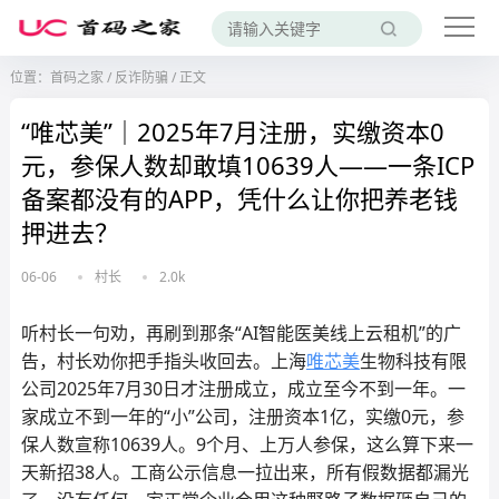
位置：
首码之家
/
反诈防骗
/
正文
“唯芯美”｜2025年7月注册，实缴资本0
元，参保人数却敢填10639人——一条ICP
备案都没有的APP，凭什么让你把养老钱
押进去？
06-06
村长
2.0k
听村长一句劝，再刷到那条“AI智能医美线上云租机”的广
告，村长劝你把手指头收回去。上海
唯芯美
生物科技有限
公司2025年7月30日才注册成立，成立至今不到一年。一
家成立不到一年的“小”公司，注册资本1亿，实缴0元，参
保人数宣称10639人。9个月、上万人参保，这么算下来一
天新招38人。工商公示信息一拉出来，所有假数据都漏光