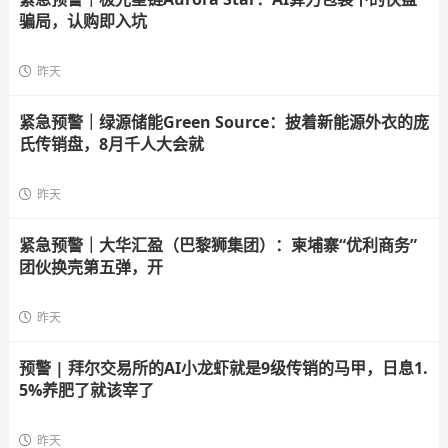
骗局，认购即入坑
昨天
紧急预警｜绿源储能Green Source：披着新能源外衣的庞
氏传销盘，8月千人大会就
昨天
紧急预警｜大华汇盈（巴黎狮集团）：柬埔寨“优利商务”
团伙换壳第五弹，开
昨天
预警 | 拜尔交易所的AI小龙虾就是9级传销的马甲，日息1.
5%养肥了就该宰了
昨天