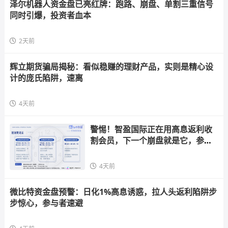
泽尔机器人资金盘已亮红牌：跑路、崩盘、单割三重信号
同时引爆，投资者血本
2天前
辉立期货骗局揭秘：看似稳赚的理财产品，实则是精心设
计的庞氏陷阱，速离
4天前
警惕！智盈国际正在用高息返利收
割会员，下一个崩盘就是它，参与
者快跑
4天前
微比特资金盘预警：日化1%高息诱惑，拉人头返利陷阱步
步惊心，参与者速避