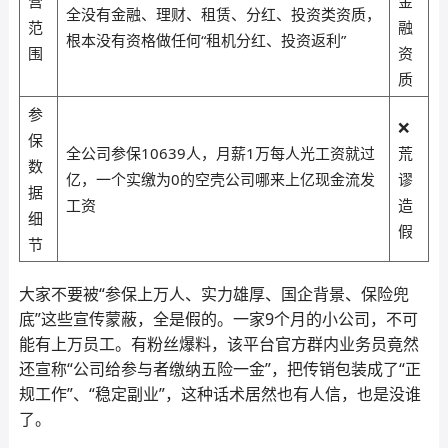
营
金
全没有金融、理财、租赁、分红、投资类资质，
范
融
根本没有资格做任何“租机分红、投资返利”
围
资
质
参
❌
保
全公司参保10639人，月薪1万每人光工资就过
荒
数
亿，一个实缴为0的空壳公司哪来上亿现金流发
谬
据
工资
造
细
假
节
大家不要被“参保上万人、实力雄厚、国企背景、保险兜
底”这些宣传蒙蔽，全是假的。一家9个月的小公司，不可
能有上万员工。有粉丝爆料，该平台官方群内业务员竟然
还宣称“公司给参与者缴纳五险一金”，把传销包装成了“正
规工作”、“稳定副业”，这种话术居然也有人信，也是没谁
了。