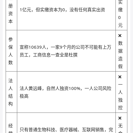
实
册
1亿元，但实缴资本为0，没有任何真实出资
缴
资
0
本
元
❌
参
数
保
宣称10639人，一家9个月的公司不可能有上万
据
人
员工，工商信息一查全是杜撰
造
数
假
❌
法
一
人
法人黄远峰，自然人独资100%，一人公司风险
人
结
极高
独
构
控
❌
经
无
只有普通生物科技、医疗器械、互联网销售，完