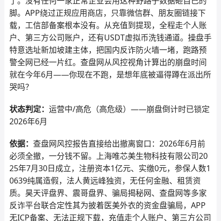
了。没有任何一家正常企业会用这种野路子数据砸自己的
脚。APP绕过正规应用商店，只靠微信群、朋友圈链接下
载，工信部备案根本没有。从充值到提现，全程走个人账
户、第三方公司账户，还有USDT虚拟币洗钱通道。操盘手
特意选址新加坡建主体，把国内反诈防火墙一堵，跑路预
警全网已经一片红。查盘网从风控视角计算出的崩盘时间
就在今年6月——你现在不跑，是想年底被逼得蹲在派出所
哭吗？
状态判定：
运营中/高危（高危级）——崩盘倒计时已锁定
2026年6月
依据：
查盘网风控报告直接给出撤离窗口：2026年6月前
必须全撤，一分钱不留。上海唯芯美生物科技有限公司20
25年7月30日成立，注册资本1亿元、实缴0元，参保人数1
0639纯属造假，法人黄远峰独资，无任何金融、租赁资
质。昊天评盘界、震哥盘界、骗局揭秘网、查盘网等多家
反诈平台联合定性其为披着医美外衣的资金盘骗局，APP
无ICP备案、无法正规下载，充值走个人账户、第三方公司