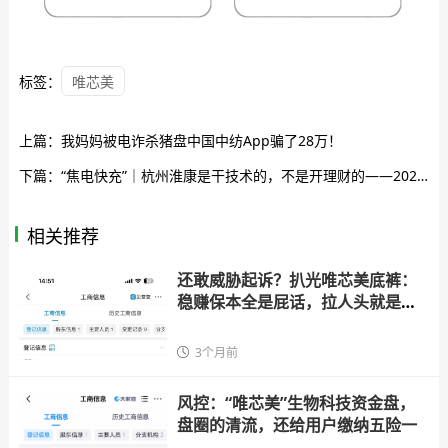
标签：
唯芯美
上篇：
我妈妈被电诈杀猪盘中国中纺App骗了28万！
下篇：
“焦电快充”｜杭州淮康是干技术的，不是开理财的——2025年共享充电宝诈骗案回顾，你的U最终流向境外钱包
相关推荐
还敢威胁起诉？扒光唯芯美底裤：
稳赚保本全是屁话，拉人头就是在
搞
3个月前
风控：“唯芯美”生物科技资金盘，
盘圈的清流，还给用户缴纳五险一