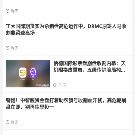
昨天
正大国际期货实为杀猪盘高危运作中，DRMC原班人马收
割韭菜速离场
昨天
信德国际彩票盘崩盘收割内幕：天
机阁换皮重启，五级传销骗局榨干
散户，立即
昨天
警惕！中智医资金盘打着助农旗号收割血汗钱，高危期崩
盘在即，别再往里投一
昨天