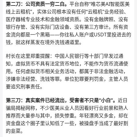
第二刀：公司资质一穷二白。
平台自称“唯芯美AI智能医美
线上云租机”，实体公司根本没有任何“云租机”业务经验、
医疗器械专业技术和金融领域资质。没有金融牌照、没有
银行存管、没有实际门店设备、没有第三方审计。所有资
金流向都是一个黑箱——你往私人账户或USDT里投进去的
钱，就这样蒸发在境外洗钱通道里。
村长在这里郑重提醒：中国人民银行等十部门早发过通
知，虚拟货币不具有法定货币地位，不能作为货币流通使
用。任何虚拟货币相关业务活动，都属于非法金融活动，
涉嫌非法经营、洗钱等罪。单位犯罪要判罚金，主管人员
要追究刑事责任。
第三刀：真实案件已经流出，受害者不只是“小白”。
近日
骗局揭秘网称，不少医美从业人员因看好行业前景和熟人
推荐而大量参与其中，损失惨重。年轻漂亮又多金，却在
资金盘这个圈子里认知低了一些，被操盘手当成了最好割
的韭菜。