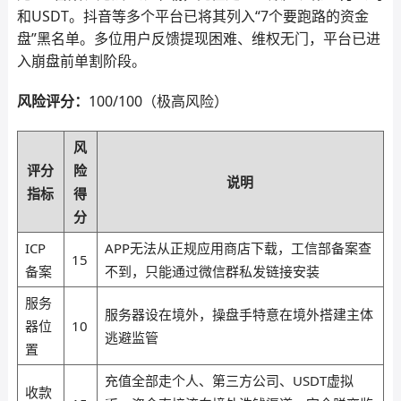
和USDT。抖音等多个平台已将其列入“7个要跑路的资金
盘”黑名单。多位用户反馈提现困难、维权无门，平台已进
入崩盘前单割阶段。
风险评分：
100/100（极高风险）
风
评分
险
说明
指标
得
分
ICP
APP无法从正规应用商店下载，工信部备案查
15
备案
不到，只能通过微信群私发链接安装
服务
服务器设在境外，操盘手特意在境外搭建主体
器位
10
逃避监管
置
充值全部走个人、第三方公司、USDT虚拟
收款