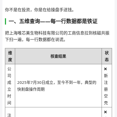
你不是在投资，你是在给操盘手送钱。
一、五维查询——每一行数据都是铁证
把上海唯芯美生物科技有限公司的工商信息拉到核磁共振
下扫一遍，每一行数据都在说谎。
维
状
核查结果
度
态
公
❌
司
新
成
2025年7月30日成立，至今不到一年，典型的
注
立
快割盘操作周期
册
时
空
间
壳
❌
注