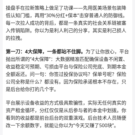
操盘手在拉新策略上做足了功课——先用医美场景包装降
低认知门槛，再用“30%分红+保本”击穿普通人的防御线。
每一次拉人成功的背后，都是一条真实的社会关系链被塞
入传销陷阱。你以为是利人利己的分享，其实是利己损人
的拉拽。
第一刀：4大保障，一条都站不住脚。
为了让你放心，平台
抛出所谓的“4大保障”：大数据精准匹配确保设备不闲置、
收益稳定可预期、亏损由平台与保险公司兜底、到期本金
全额返还。问一句：你签过投保协议吗？保单号呢？保险
公司全称是什么？都没有。因为保险承诺根本不存在，只
是后台给你打的几个字。
平台展示设备收益的方式极具欺骗性，实际无任何真实的
资产租金循环，分红仅仅是从后参与者的本金中划拨。你
看到的收益都是前台后台的双重演戏。后台技术人员随便
改一下余额数字，就能让你以为“今天又赚了500块”。