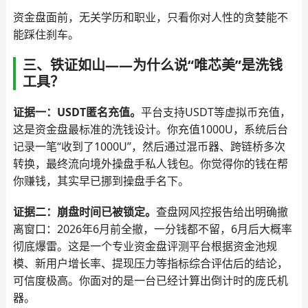
资金盘面前，无关学历和职业，只看你对人性的贪婪能不
能踩住刹车。
三、铁证如山——为什么说“唯芯美”是洗钱
工具？
证据一：USDT匿名充值。
平台支持USDT等虚拟币充值，
这是资金盘最标准的洗钱设计。你充值1000U，系统后台
记录一笔“收到了1000U”，然后通过混币器、跨链桥多次
转换，最终流向境外操盘手私人钱包。你觉得你的钱在帮
你赚钱，其实早已挪到操盘手名下。
证据二：崩盘时间已被锁定。
查盘网风控报告给出明确撤
离窗口：2026年6月前全撤，一分钱都不留，6月后大概率
彻底爆雷。这是一个专业资金盘评测平台根据资金池规
模、新用户增长率、提现压力等指标综合评估后的结论，
可信度极高。你面对的是一台已经计算出倒计时的庞氏机
器。