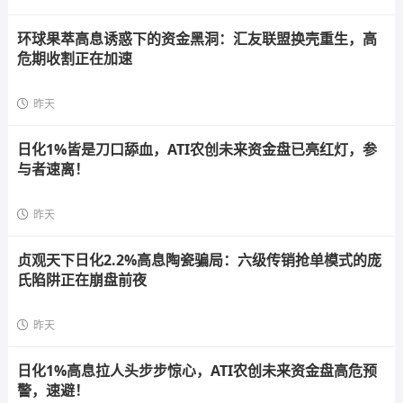
环球果萃高息诱惑下的资金黑洞：汇友联盟换壳重生，高
危期收割正在加速
昨天
日化1%皆是刀口舔血，ATI农创未来资金盘已亮红灯，参
与者速离！
昨天
贞观天下日化2.2%高息陶瓷骗局：六级传销抢单模式的庞
氏陷阱正在崩盘前夜
昨天
日化1%高息拉人头步步惊心，ATI农创未来资金盘高危预
警，速避！