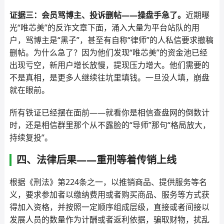
证据三：会员骂博主、投诉删帖——操盘手急了。
近期曝
光“唯芯美”的反诈文章下面，涌入大量为平台站队的用
户，骂博主是“黑子”，甚至有自称“律师”的人私信要求撤稿
删帖。为什么急了？因为他们发现“唯芯美”的资金池已经
出现亏空，新用户增长放慢，提现压力增大。他们需要的
不是真相，是更多人继续往坑里填钱。一旦没人填，崩盘
就在眼前。
所有铁证已经摆在面前——就看你是相信查盘网的倒数计
时，还是相信群里那个从不露脸的“导师”那句“格局放大，
持续复投”。
四、法律后果——重刑等着传销上线
根据《刑法》第224条之一，以推销商品、提供服务等名
义，要求参加者以缴纳费用或者购买商品、服务等方式获
得加入资格，并按照一定顺序组成层级，直接或者间接以
发展人员的数量作为计酬或者返利依据，骗取财物，扰乱