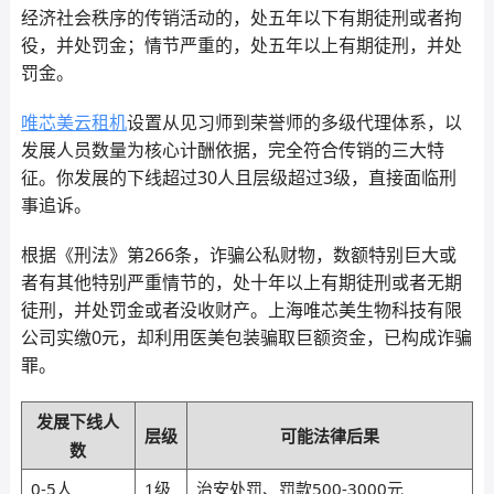
经济社会秩序的传销活动的，处五年以下有期徒刑或者拘
役，并处罚金；情节严重的，处五年以上有期徒刑，并处
罚金。
唯芯美云租机
设置从见习师到荣誉师的多级代理体系，以
发展人员数量为核心计酬依据，完全符合传销的三大特
征。你发展的下线超过30人且层级超过3级，直接面临刑
事追诉。
根据《刑法》第266条，诈骗公私财物，数额特别巨大或
者有其他特别严重情节的，处十年以上有期徒刑或者无期
徒刑，并处罚金或者没收财产。上海唯芯美生物科技有限
公司实缴0元，却利用医美包装骗取巨额资金，已构成诈骗
罪。
发展下线人
层级
可能法律后果
数
0-5人
1级
治安处罚、罚款500-3000元