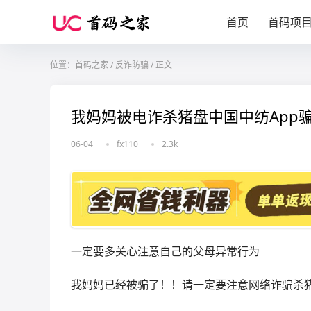
首页
首码项
位置：
首码之家
/
反诈防骗
/
正文
我妈妈被电诈杀猪盘中国中纺App骗
06-04
fx110
2.3k
一定要多关心注意自己的父母异常行为
我妈妈已经被骗了！！请一定要注意网络诈骗杀