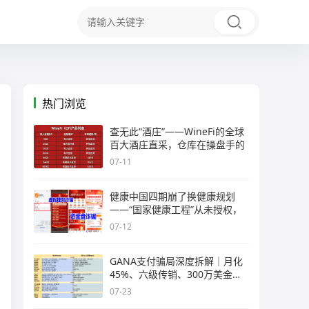
热门浏览
查无此“酒庄”——WineFi的全球
百大酒庄直采，仓库在操盘手的
07-11
健康中国四期崩了换健康规划
——“国家健康工程”从未授权，
07-12
GANA支付骗局深度拆解｜月化
45%、六级传销、300万美金窟
窿，拉菲
07-23