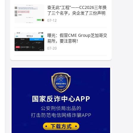
查无此“工程”——CC2026三年换
了三个名字，央企发了三份声明
07-12
曝光：假冒CME Group芝加哥交
易所，要注意啊！
07-20