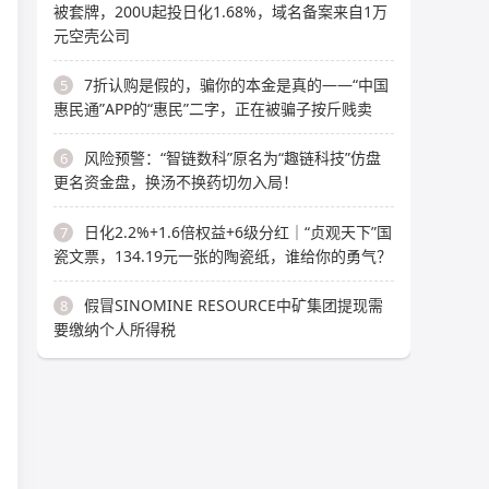
被套牌，200U起投日化1.68%，域名备案来自1万
元空壳公司
7折认购是假的，骗你的本金是真的——“中国
5
惠民通”APP的“惠民”二字，正在被骗子按斤贱卖
风险预警：“智链数科”原名为“趣链科技”仿盘
6
更名资金盘，换汤不换药切勿入局！
日化2.2%+1.6倍权益+6级分红｜“贞观天下”国
7
瓷文票，134.19元一张的陶瓷纸，谁给你的勇气？
假冒SINOMINE RESOURCE中矿集团提现需
8
要缴纳个人所得税