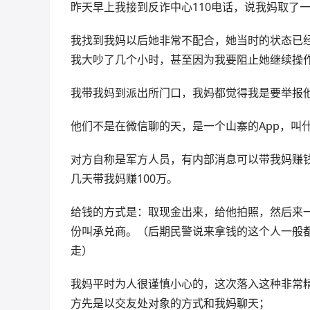
昨天早上我接到反诈中心110电话，说我妈取了
我找到我妈以后她非常不配合，她当时的状态已
我大吵了几个小时，甚至因为我要阻止她继续操作
我带我妈到派出所门口，我妈都觉得我是要举报
他们不是在微信聊的天，是一个山寨的App，叫
对方自称是军方人员，有内部消息可以带我妈赚
几天带我妈赚100万。
给钱的方式是：取现金出来，给他拍照，然后来
份叫承兑商。（后期民警说来拿钱的这个人一般
走）
我妈平时为人很谨慎小心的，这次落入这种非常
方先是以交友处对象的方式和我妈聊天；