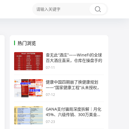
热门浏览
查无此“酒庄”——WineFi的全球
百大酒庄直采，仓库在操盘手的
07-11
健康中国四期崩了换健康规划
——“国家健康工程”从未授权，
07-12
GANA支付骗局深度拆解｜月化
45%、六级传销、300万美金窟
窿，拉菲
07-23