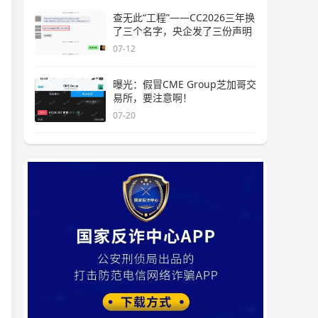
查无此“工程”——CC2026三年换
了三个名字，央企发了三份声明
07-12
曝光：假冒CME Group芝加哥交
易所，要注意啊！
07-20