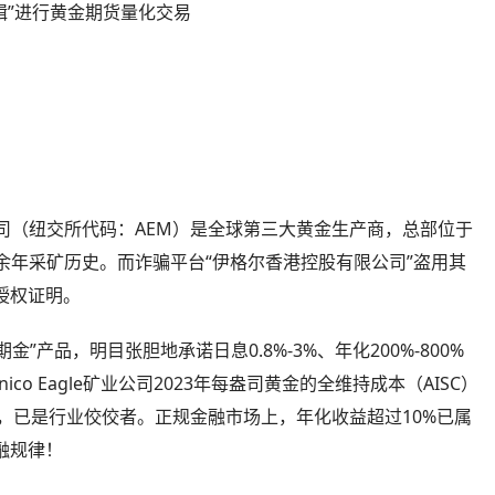
逻辑”进行黄金期货量化交易
。
矿业公司（纽交所代码：AEM）是全球第三大黄金生产商，总部位于
60余年采矿历史。而诈骗平台“伊格尔香港控股有限公司”盗用其
授权证明。
周期金”产品，明目张胆地承诺日息0.8%-3%、年化200%-800%
co Eagle矿业公司2023年每盎司黄金的全维持成本（AISC）
美元，已是行业佼佼者。正规金融市场上，年化收益超过10%已属
融规律！