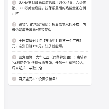
GANA支付骗局深度拆解｜月化45%、六级传
4
销、300万美金窟窿，拉菲系最后的残留盘正在倒
计时
警惕“元航氢泉”骗局：披着富氢水的外衣，内
5
核仍是庞氏骗局+传销架构
全网首码➕扶持【穿山甲】浏览一个广告5
6
元，亲测日赚150元，注册就能赚。
紧急预警｜大华汇盈（巴黎狮集团）：柬埔寨
7
“优利商务”团伙换壳第五弹，开盘一月单割50人，
辉立期货、华融共创
君拓盛元APP投资杀猪盘！
8