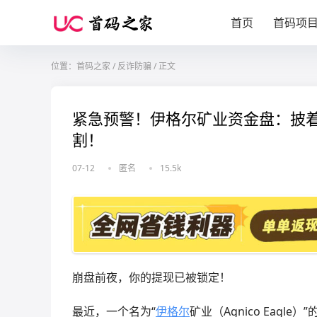
首页
首码项
位置：
首码之家
/
反诈防骗
/
正文
紧急预警！伊格尔矿业资金盘：披着
割！
07-12
匿名
15.5k
崩盘前夜，你的提现已被锁定！
最近，一个名为“
伊格尔
矿业（Agnico Eag