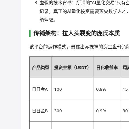
虚假的技术背书：所谓的“AI量化交易”只
记录。真正的AI量化投资需要顶尖数学人
能驾驭。
传销架构：拉人头裂变的庞氏本质
该平台的运作模式，暴露出赤裸裸的资金盘+传
产品类型
投资金额（USDT）
日化收益率
周
日日金A
100
0.8%
15
日日金B
300
0.9%
30