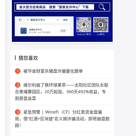
猜您喜欢
被华金财富杀猪盘诈骗量化跟单
1
维尔利崩了换环球果萃——太阳社区团队长联
2
合柬埔寨园区，20万起投、560天492%收益，专
割原盘韭菜
紧急预警 | WineFi（CF）分红类资金盘骗
3
局，借“红酒+区块链”名义搞诈骗活动，即将崩盘跑
路！