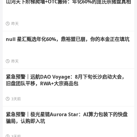
山河天下阶梯爬墙+OTC搬砖：年化60%的庞氏杀猪盘真相
昨天
null 星汇甄选年化60%，鼎裕盟已崩，你的本金正在填坑
昨天
紧急预警｜远航DAO Voyage：8月下旬长沙启动大会，
旧盘团队平移，RWA+大宗商品包
3天前
紧急预警｜极光星链Aurora Star：AI算力包装下的快盘
骗局，认购即入坑
3天前