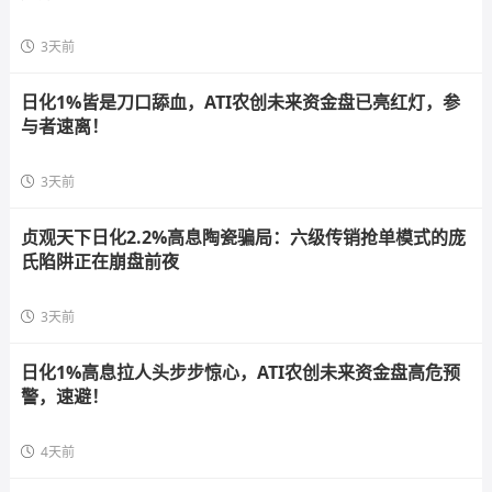
3天前
日化1%皆是刀口舔血，ATI农创未来资金盘已亮红灯，参
与者速离！
3天前
贞观天下日化2.2%高息陶瓷骗局：六级传销抢单模式的庞
氏陷阱正在崩盘前夜
3天前
日化1%高息拉人头步步惊心，ATI农创未来资金盘高危预
警，速避！
4天前