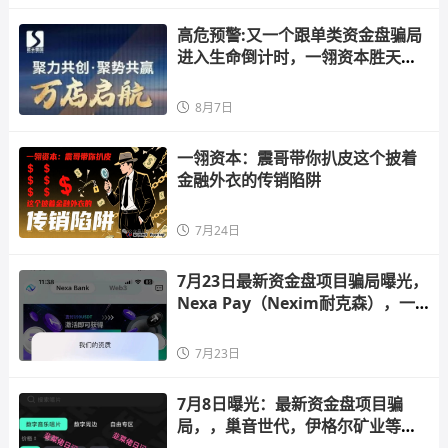
高危预警:又一个跟单类资金盘骗局
进入生命倒计时，一翎资本胜天集
团即将崩盘跑路！
8月7日
一翎资本：震哥带你扒皮这个披着
金融外衣的传销陷阱
7月24日
7月23日最新资金盘项目骗局曝光，
Nexa Pay（Nexim耐克森），一
翎资本，超鸿社团，E智云换电随时
可能卷钱跑路！
7月23日
7月8日曝光：最新资金盘项目骗
局，，巢音世代，伊格尔矿业等诈