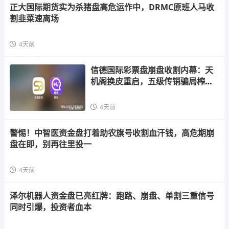
正大国际期货实为杀猪盘高危运作中，DRMC原班人马收
割韭菜速离场
4天前
信德国际彩票盘崩盘收割内幕：天
机阁换皮重启，五级传销骗局榨干
散户，立即
4天前
警惕！中智医资金盘打着助农旗号收割血汗钱，高危期崩
盘在即，别再往里投一
4天前
泽尔机器人资金盘已亮红牌：跑路、崩盘、单割三重信号
同时引爆，投资者血本