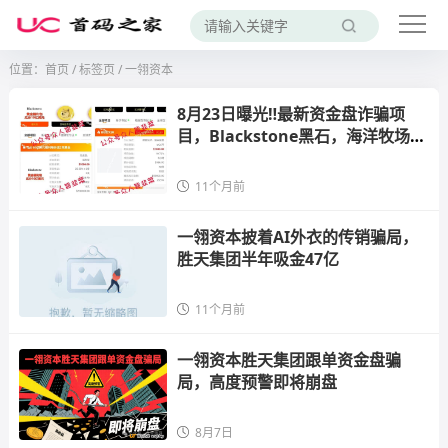
位置：
首页
/
标签页
/ 一翎资本
8月23日曝光‼️最新资金盘诈骗项
目，Blackstone黑石，海洋牧场，
一翎资本，E智云换电随时可能卷钱
跑路。
11个月前
一翎资本披着AI外衣的传销骗局，
胜天集团半年吸金47亿
11个月前
一翎资本胜天集团跟单资金盘骗
局，高度预警即将崩盘
8月7日