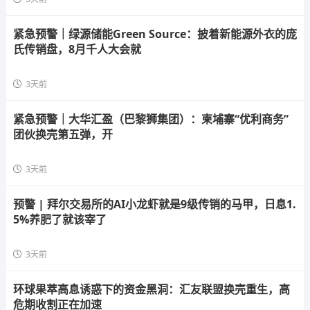
紧急预警｜绿源储能Green Source：披着新能源外衣的庞
氏传销盘，8月千人大会就
3天前
紧急预警｜大华汇盈（巴黎狮集团）：柬埔寨“优利商务”
团伙换壳第五弹，开
3天前
预警 | 拜尔交易所的AI小龙虾就是9级传销的马甲，日息1.
5%养肥了就该宰了
3天前
环球果萃高息诱惑下的资金黑洞：汇友联盟换壳重生，高
危期收割正在加速