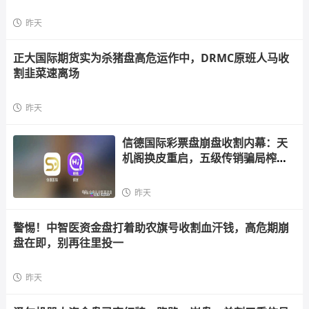
昨天
正大国际期货实为杀猪盘高危运作中，DRMC原班人马收
割韭菜速离场
昨天
信德国际彩票盘崩盘收割内幕：天
机阁换皮重启，五级传销骗局榨干
散户，立即
昨天
警惕！中智医资金盘打着助农旗号收割血汗钱，高危期崩
盘在即，别再往里投一
昨天