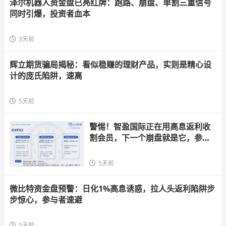
泽尔机器人资金盘已亮红牌：跑路、崩盘、单割三重信号
同时引爆，投资者血本
3天前
辉立期货骗局揭秘：看似稳赚的理财产品，实则是精心设
计的庞氏陷阱，速离
5天前
警惕！智盈国际正在用高息返利收
割会员，下一个崩盘就是它，参与
者快跑
5天前
微比特资金盘预警：日化1%高息诱惑，拉人头返利陷阱步
步惊心，参与者速避
5天前