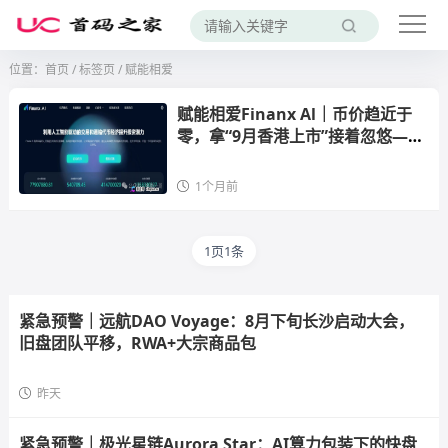
位置：
首页
/
标签页
/ 赋能相爱
赋能相爱Finanx Al｜币价趋近于
零，拿“9月香港上市”接着忽悠——
你信吗？
1个月前
1页1条
紧急预警｜远航DAO Voyage：8月下旬长沙启动大会，
旧盘团队平移，RWA+大宗商品包
昨天
紧急预警｜极光星链Aurora Star：AI算力包装下的快盘