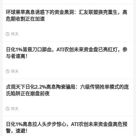
环球果萃高息诱惑下的资金黑洞：汇友联盟换壳重生，高
危期收割正在加速
昨天
日化1%皆是刀口舔血，ATI农创未来资金盘已亮红灯，参
与者速离！
昨天
贞观天下日化2.2%高息陶瓷骗局：六级传销抢单模式的庞
氏陷阱正在崩盘前夜
昨天
日化1%高息拉人头步步惊心，ATI农创未来资金盘高危预
警，速避！