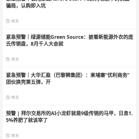
骗局，认购即入坑
昨天
紧急预警｜绿源储能Green Source：披着新能源外衣的庞
氏传销盘，8月千人大会就
昨天
紧急预警｜大华汇盈（巴黎狮集团）：柬埔寨“优利商务”
团伙换壳第五弹，开
昨天
预警 | 拜尔交易所的AI小龙虾就是9级传销的马甲，日息1.
5%养肥了就该宰了
昨天