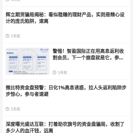
辉立期货骗局揭秘：看似稳赚的理财产品，实则是精心设
计的庞氏陷阱，速离
5天前
警惕！智盈国际正在用高息返利收
割会员，下一个崩盘就是它，参与
者快跑
5天前
微比特资金盘预警：日化1%高息诱惑，拉人头返利陷阱步
步惊心，参与者速避
5天前
深度曝光盛达互联：打着助农旗号的资金盘骗局，收割了
多少人的血汗钱，远离