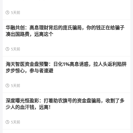
5天前
华融共创：高息理财背后的庞氏骗局，你的钱正在给骗子
凑出国路费，远离这个
5天前
海天智医资金盘预警：日化1%高息诱惑，拉人头返利陷阱
步步惊心，参与者速避
5天前
深度曝光恒盈彩：打着助农旗号的资金盘骗局，收割了多
少人的血汗钱，远离！
5天前