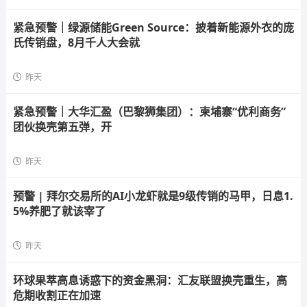
紧急预警｜绿源储能Green Source：披着新能源外衣的庞
氏传销盘，8月千人大会就
昨天
紧急预警｜大华汇盈（巴黎狮集团）：柬埔寨“优利商务”
团伙换壳第五弹，开
昨天
预警 | 拜尔交易所的AI小龙虾就是9级传销的马甲，日息1.
5%养肥了就该宰了
昨天
环球果萃高息诱惑下的资金黑洞：汇友联盟换壳重生，高
危期收割正在加速