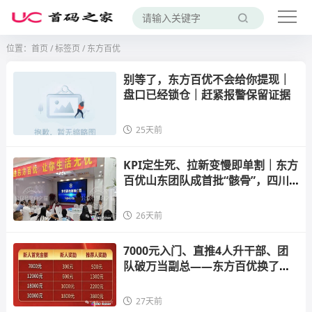
位置：
首页
/
标签页
/ 东方百优
别等了，东方百优不会给你提现｜
盘口已经锁仓｜赶紧报警保留证据
25天前
KPI定生死、拉新变慢即单割｜东方
百优山东团队成首批“骸骨”，四川
湖北团队已进场换血
26天前
7000元入门、直推4人升干部、团
队破万当副总——东方百优换了个
名字，还是东富的魂
27天前