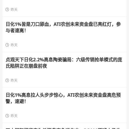
昨天
日化1%皆是刀口舔血，ATI农创未来资金盘已亮红灯，参
与者速离！
昨天
贞观天下日化2.2%高息陶瓷骗局：六级传销抢单模式的庞
氏陷阱正在崩盘前夜
昨天
日化1%高息拉人头步步惊心，ATI农创未来资金盘高危预
警，速避！
昨天