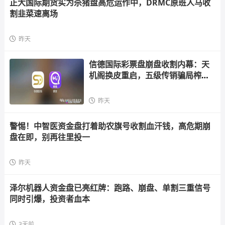
正大国际期货实为杀猪盘高危运作中，DRMC原班人马收
割韭菜速离场
昨天
信德国际彩票盘崩盘收割内幕：天
机阁换皮重启，五级传销骗局榨干
散户，立即
昨天
警惕！中智医资金盘打着助农旗号收割血汗钱，高危期崩
盘在即，别再往里投一
昨天
泽尔机器人资金盘已亮红牌：跑路、崩盘、单割三重信号
同时引爆，投资者血本
3天前