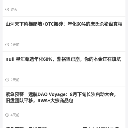
昨天
山河天下阶梯爬墙+OTC搬砖：年化60%的庞氏杀猪盘真相
2天前
null 星汇甄选年化60%，鼎裕盟已崩，你的本金正在填坑
2天前
紧急预警｜远航DAO Voyage：8月下旬长沙启动大会，
旧盘团队平移，RWA+大宗商品包
4天前