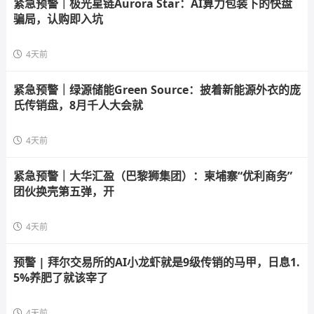
紧急预警｜极光星链Aurora Star：AI算力包装下的快盘
骗局，认购即入坑
4天前
紧急预警｜绿源储能Green Source：披着新能源外衣的庞
氏传销盘，8月千人大会就
4天前
紧急预警｜大华汇盈（巴黎狮集团）：柬埔寨“优利商务”
团伙换壳第五弹，开
4天前
预警 | 拜尔交易所的AI小龙虾就是9级传销的马甲，日息1.
5%养肥了就该宰了
4天前