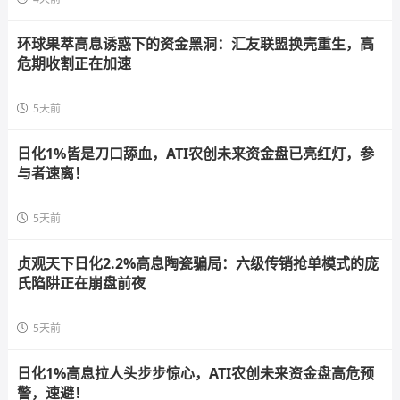
环球果萃高息诱惑下的资金黑洞：汇友联盟换壳重生，高
危期收割正在加速
5天前
日化1%皆是刀口舔血，ATI农创未来资金盘已亮红灯，参
与者速离！
5天前
贞观天下日化2.2%高息陶瓷骗局：六级传销抢单模式的庞
氏陷阱正在崩盘前夜
5天前
日化1%高息拉人头步步惊心，ATI农创未来资金盘高危预
警，速避！