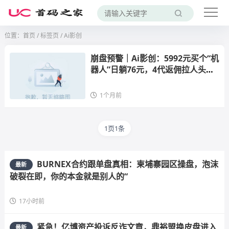
位置：
首页
/
标签页
/ Ai影创
崩盘预警｜Ai影创：5992元买个“机
器人”日躺76元，4代返佣拉人头
——AI短剧是假，击鼓传花是真
1个月前
1页1条
BURNEX合约跟单盘真相：柬埔寨园区操盘，泡沫
最新
破裂在即，你的本金就是别人的“
17小时前
紧急！亿博资产投诉反诈文章，鼎裕盟换皮盘进入
最新