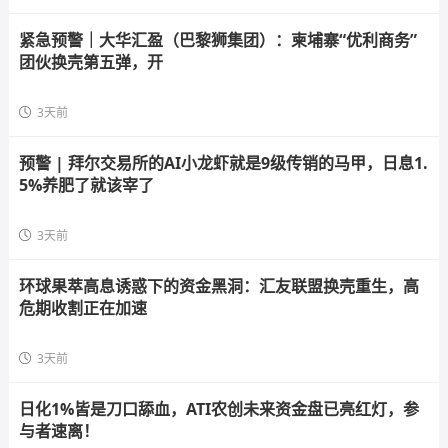
紧急预警｜大华汇盈（巴黎狮集团）：柬埔寨“优利商务”
团伙换壳第五弹，开
3天前
预警 | 拜尔交易所的AI小龙虾就是9级传销的马甲，日息1.
5%养肥了就该宰了
3天前
环球果萃高息诱惑下的资金黑洞：汇友联盟换壳重生，高
危期收割正在加速
3天前
日化1%皆是刀口舔血，ATI农创未来资金盘已亮红灯，参
与者速离！