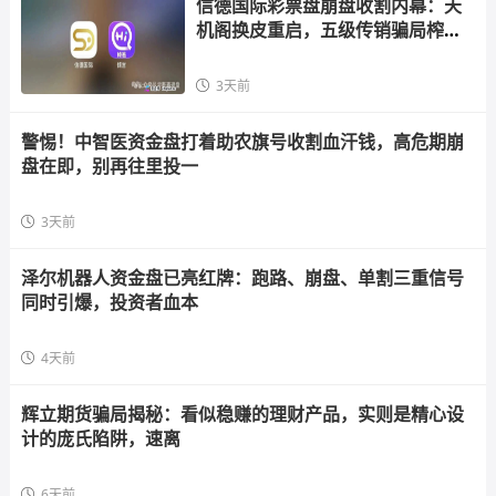
信德国际彩票盘崩盘收割内幕：天
机阁换皮重启，五级传销骗局榨干
散户，立即
3天前
警惕！中智医资金盘打着助农旗号收割血汗钱，高危期崩
盘在即，别再往里投一
3天前
泽尔机器人资金盘已亮红牌：跑路、崩盘、单割三重信号
同时引爆，投资者血本
4天前
辉立期货骗局揭秘：看似稳赚的理财产品，实则是精心设
计的庞氏陷阱，速离
6天前