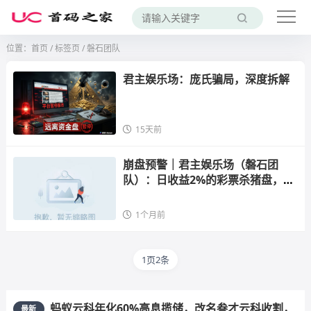
位置：
首页
/
标签页
/ 磐石团队
君主娱乐场：庞氏骗局，深度拆解
15天前
崩盘预警｜君主娱乐场（磐石团
队）：日收益2%的彩票杀猪盘，导
师林荣财带单“稳赚不赔”——你的
本金正在给“流量增长”的谎言填坑
1个月前
1页2条
蚂蚁云科年化60%高息揽储，改名叁才云科收割，
最新