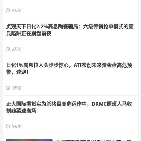
3天前
贞观天下日化2.2%高息陶瓷骗局：六级传销抢单模式的庞
氏陷阱正在崩盘前夜
3天前
日化1%高息拉人头步步惊心，ATI农创未来资金盘高危预
警，速避！
3天前
正大国际期货实为杀猪盘高危运作中，DRMC原班人马收
割韭菜速离场
3天前