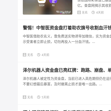
亿。查盘网揭示其收
可疑，法律风险...
无名
4天前
警惕！中智医资金盘打着助农旗号收割血汗
中智医借助农名义，靠免费送实物诱导加微信，实为资金
示受害者立即止损，切勿再投入一分血汗钱。...
无名
4天前
泽尔机器人资金盘已亮红牌：跑路、崩盘、
泽尔机器人被定性为资金盘，当前已进入高危期但仍在运
不要幻想最后暴富，及时撤离止损才是唯一出路。...
无名
5天前