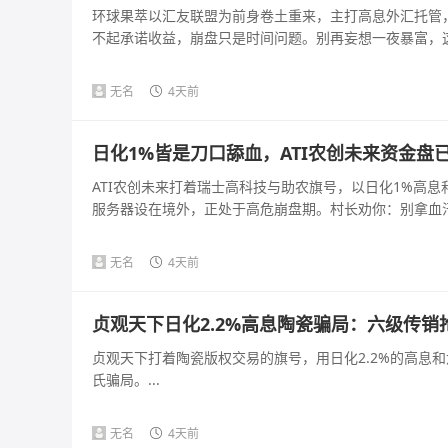
环球果萃以汇友联盟为前身卷土重来，主打高息外汇托管
不起承诺收益，崩盘只是时间问题。别再妄想一夜暴富，这是
无名
4天前
日化1%皆是刀口舔血，ATI农创未来资金盘
ATI农创未来打着瑞士高科技与助农旗号，以日化1%高
服务器设在境外，正处于高危崩盘期。村长劝你：别拿血汗钱
无名
4天前
贞观天下日化2.2%高息陶瓷骗局：六级传
贞观天下打着陶瓷版权交易的旗号，用日化2.2%的高息
氏骗局。...
无名
4天前