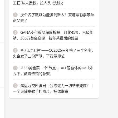
工程”从未授权，拉人头+洗钱才
换个名字就以为能骗到新人？柬埔寨彩票带单
5
盘又来了
GANA支付骗局深度拆解｜月化45%、六级传
6
销、300万美金窟窿，拉菲系最后的残留
查无此“工程”——CC2026三年换了三个名字，
7
央企发了三份声明，下载量却超
2000美金买一个“节点”，AFF智链体的DeFi外
8
衣下，藏着传销的骨架
鸿运万交所骗局：我陈健为一切结果兜底？｜
9
一个柬埔寨歌手的照片，被你拿来