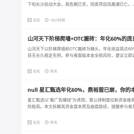
下旬长沙启动大会，高危期已至，同类项目凤凰潮已亡。..
无名
18小时前
山河天下阶梯爬墙+OTC搬砖：年化60%的
山河天下以阶梯爬墙和OTC搬砖为噱头，年化收益高达6
目无长久稳定先例，参与者面临本金全损风险，建议立即远离
无名
昨天
null 星汇甄选年化60%，鼎裕盟已崩，你
星汇甄选以“看广告赚钱”为诱饵，靠公排制度拉新资金维
险极高。本文拆解其资金盘本质及崩盘路径，提醒参与者及时
无名
昨天