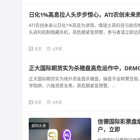
日化1%高息拉人头步步惊心，ATI农创未来
ATI农创未来以日化1%高息为诱饵，借瑞士高科技与助
头返利机制暗藏杀机，高危期紧急预警，参与者请立即远离。
无名
4天前
正大国际期货实为杀猪盘高危运作中，DRM
正大国际期货实为境外资金盘杀猪盘，操盘手自称樊亚俊、
学陷阱，六维资质全黑，高危期紧急预警。...
无名
4天前
信德国际彩票盘
首码头条
户，立即
信德国际彩票盘已崩盘