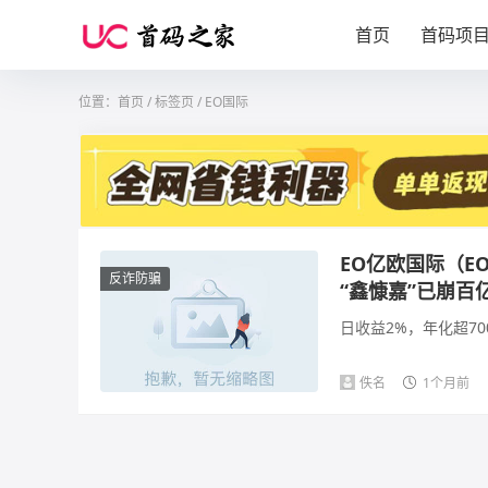
首页
首码项
位置：
首页
/
标签页
/ EO国际
EO亿欧国际（E
反诈防骗
“鑫慷嘉”已崩百
日收益2%，年化超70
佚名
1个月前