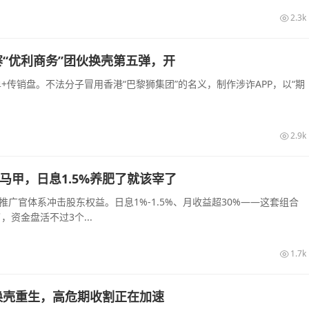
2.3k
“优利商务”团伙换壳第五弹，开
传销盘。不法分子冒用香港“巴黎狮集团”的名义，制作涉诈APP，以“期
2.9k
的马甲，日息1.5%养肥了就该宰了
推广官体系冲击股东权益。日息1%-1.5%、月收益超30%——这套组合
资金盘活不过3个...
1.7k
换壳重生，高危期收割正在加速