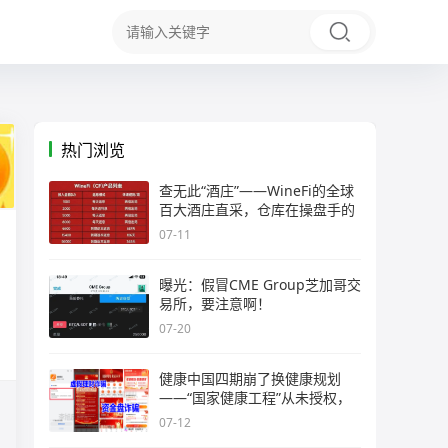
热门浏览
查无此“酒庄”——WineFi的全球
百大酒庄直采，仓库在操盘手的
07-11
曝光：假冒CME Group芝加哥交
易所，要注意啊！
07-20
健康中国四期崩了换健康规划
——“国家健康工程”从未授权，
07-12