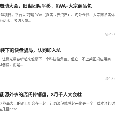
长沙启动大会，旧盘团队平移，RWA+大宗商品包
的资金盘项目。平台以“跨境RWA（真实世界资产）、海外仓储、大宗商品实体
话术，吸纳大量...
2.9k
算力包装下的快盘骗局，认购即入坑
起，让极光星链听起来像是下一个科技独角兽。但它一不上架正规应用商
创投，而是...
1.7k
披着新能源外衣的庞氏传销盘，8月千人大会就
—这些高大上的词汇组合在一起，让绿源储能看起来像是一个千载难逢的财
perc...