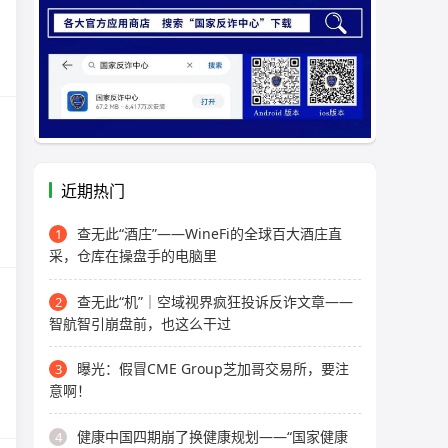
近期热门
查无此“酒庄”——WineFi的全球百大酒庄直
1
采，仓库在操盘手的电脑里
查无此“机”｜空域视界疯狂投诉反诈文章——
2
智航智引崩盘前，也这么干过
曝光：假冒CME Group芝加哥交易所，要注
3
意啊！
健康中国四期崩了换健康规划——“国家健康
4