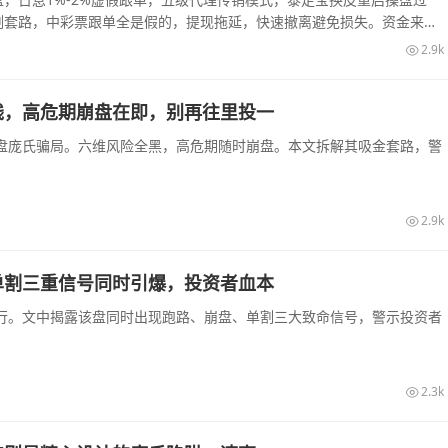
割套路，中彩票跟单全是假的，提现拖延，快速撤离避免损失。资金来源
2.9k
钱，高危期崩盘在即，别再往里投一
盘庞氏骗局。六维风险全黑，高危期随时崩盘。本文拆解其吸金套路，警
2.9k
单割三重信号同时引爆，投资者血本
行。文中揭露该盘同时出现跑路、崩盘、单割三大致命信号，警示投资者
2.3k