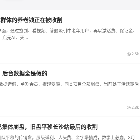
年群体的养老钱正在被收割
本界面，通过签到、看视频、答题吸引中老年用户，再以激活费、保证金、
元AI、天...
2.5k
，后台数据全是假的
台数据造假、单割会员、提现受限，同类项目全部崩盘，当前处于活跃期后
2.8k
已集体崩盘，旧盘平移长沙站最后的收割
旧盘团队平移的传销盘。层级返利、人头费、金字塔抽成，数学上必崩。8月