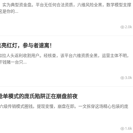
，实为典型资金盘。平台无任何合法资质，六维风险全黑，数学模型支撑
你的...
2.0k
已亮红灯，参与者速离！
息和拉人头返利收割用户。经核查，该平台六维资质全黑，运营主体不明，
赌一台只...
3.0k
销抢单模式的庞氏陷阱正在崩盘前夜
和六级传销模式圈钱。提现变慢，崩盘在即。一文拆穿这场精心包装的庞
1.6k