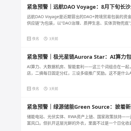
紧急预警｜远航DAO Voyage：8月下旬
远航DAO Voyage是近期冒出的DAO+跨境贸易包装
供应链”为包装，以“DAO治理、质押生息、实体货物兜底”为
佚名
3天前
紧急预警｜极光星链Aurora Star：AI
AI算力、大数据机房、智能套利——这三个词组合在一
店，二搞每日固定分红，三设多级推广奖励。这不是什么AI
佚名
3天前
紧急预警｜绿源储能Green Source：
储能电站、光伏实体、RWA资产上链、国家政策扶持—
富风口。但扒开这层光鲜的外衣，里面不过是一个日化收益几百