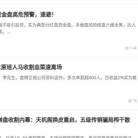
资金盘高危预警，速避！
农幌子吸引投资，实为典型分红盘资金盘。多维度风险核查六维全黑，拉人
...
1.4k
C原班人马收割韭菜速离场
李先生，套牌正规公司资料运作，多次单割超400人。日收益2%实为数
1k
崩盘收割内幕：天机阁换皮重启，五级传销骗局榨干散
，日息1%-2%虚假跟单，五级代理传销模式，泰足宝换皮重启操盘过