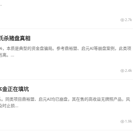
.
2.7k
庞氏杀猪盘真相
0%，本质是典型的资金盘骗局。参考鼎裕盟、启元AI等崩盘案例，此类项
。...
2.4k
的本金正在填坑
系。同类项目鼎裕盟、启元AI均已崩盘，其在售的高收益无牌照产品，风
止损...
1.9k