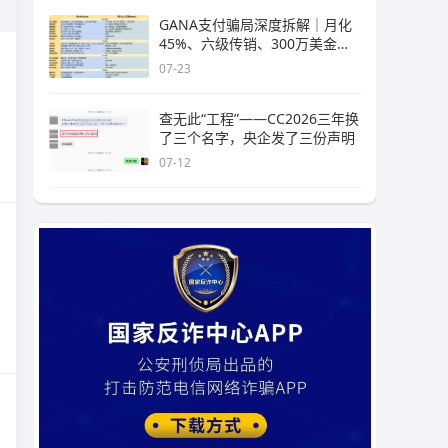
GANA支付骗局深度拆解｜月化
45%、六级传销、300万美金窟
窿，拉菲
07-23
查无此“工程”——CC2026三年换
了三个名字，央企发了三份声明
07-12