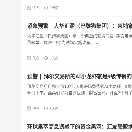
佚名
3天前
紧急预警｜大华汇盈（巴黎狮集团）：柬埔寨
大华汇盈（巴黎狮集团）是一个典型的套牌假冒+期货带单+
货跟单、稳赚不赔”为诱饵实施诈骗。...
佚名
3天前
预警 | 拜尔交易所的AI小龙虾就是9级传销
拜尔交易所自称会员10万，0撸进场免费领AI小龙虾，9级
拳打下来，韭菜们以为自己找到了财富密码。开盘2个月了，
佚名
3天前
环球果萃高息诱惑下的资金黑洞：汇友联盟