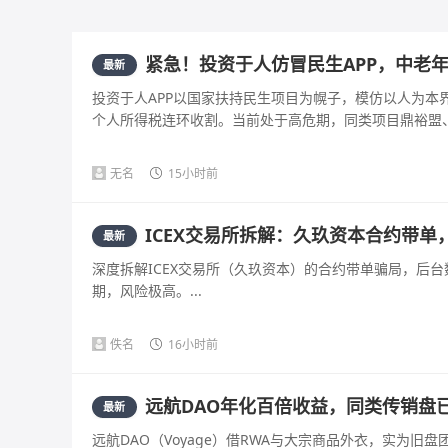
紧急！投资于人仿冒民生APP，中老
最新
投资于人APP以国家扶持民生项目为幌子，模仿以人为
个人所得税连环收割。当前处于高危期，同类项目鼎裕盟、启
无名
15小时前
ICEX交易所拆解：久玖资本合约带单
最新
深度拆解ICEX交易所（久玖资本）的合约带单骗局，后
期，风险极高。...
佚名
16小时前
远航DAO年化百倍收益，同类传销盘
最新
远航DAO（Voyage）借RWA与大宗商品外衣，实为