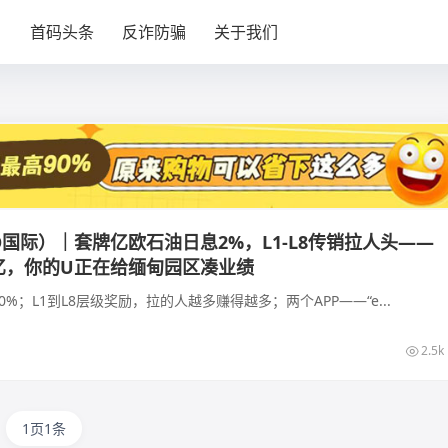
目
首码头条
反诈防骗
关于我们
O国际）｜套牌亿欧石油日息2%，L1-L8传销拉人头——
亿，你的U正在给缅甸园区凑业绩
0%；L1到L8层级奖励，拉的人越多赚得越多；两个APP——“e...
2.5k
1页1条