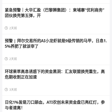
紧急预警｜大华汇盈（巴黎狮集团）：柬埔寨“优利商务”
团伙换壳第五弹，开
2天前
预警 | 拜尔交易所的AI小龙虾就是9级传销的马甲，日息1.
5%养肥了就该宰了
2天前
环球果萃高息诱惑下的资金黑洞：汇友联盟换壳重生，高
危期收割正在加速
3天前
日化1%皆是刀口舔血，ATI农创未来资金盘已亮红灯，参
与者速离！