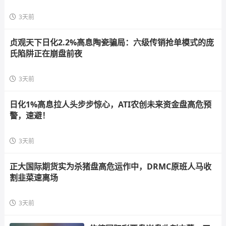
3天前
贞观天下日化2.2%高息陶瓷骗局：六级传销抢单模式的庞
氏陷阱正在崩盘前夜
3天前
日化1%高息拉人头步步惊心，ATI农创未来资金盘高危预
警，速避！
3天前
正大国际期货实为杀猪盘高危运作中，DRMC原班人马收
割韭菜速离场
3天前