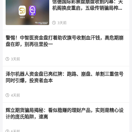
信德国际彩票盘崩盘收割内幕：天
机阁换皮重启，五级传销骗局榨干
散户，立即
3天前
警惕！中智医资金盘打着助农旗号收割血汗钱，高危期崩
盘在即，别再往里投一
3天前
泽尔机器人资金盘已亮红牌：跑路、崩盘、单割三重信号
同时引爆，投资者血本
4天前
辉立期货骗局揭秘：看似稳赚的理财产品，实则是精心设
计的庞氏陷阱，速离
6天前