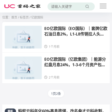
位置：
首页
/
标签页
/ 亿欧国际
EO亿欧国际（EO国际）｜套牌亿欧
石油日息2%，L1-L8传销拉人头
——“鑫慷嘉”已崩百亿，你的U正在
给缅甸园区凑业绩
1个月前
EO亿欧国际（亿欧集团）｜能源分
红盘月息24%，1-3-6个月资产包锁
本，连“新加坡华侨”身份都是虚构
的——上海OE欧亿是家正经卖口罩
2个月前
的公司，跟炒币的亿
1页2条
蚂蚁云科年化60%高息揽储，改名叁才云科收割，
最新