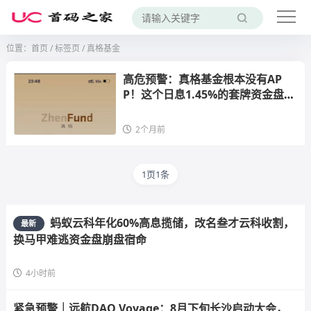
位置：
首页
/
标签页
/ 真格基金
高危预警：真格基金根本没有AP
P！这个日息1.45%的套牌资金盘正
在疯狂收割，崩盘信号已经出现
2个月前
1页1条
蚂蚁云科年化60%高息揽储，改名叁才云科收割，
最新
换马甲难逃资金盘崩盘宿命
4小时前
紧急预警｜远航DAO Voyage：8月下旬长沙启动大会，