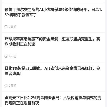
预警 | 拜尔交易所的AI小龙虾就是9级传销的马甲，日息1.
5%养肥了就该宰了
2天前
环球果萃高息诱惑下的资金黑洞：汇友联盟换壳重生，高
危期收割正在加速
2天前
日化1%皆是刀口舔血，ATI农创未来资金盘已亮红灯，参
与者速离！
2天前
贞观天下日化2.2%高息陶瓷骗局：六级传销抢单模式的庞
氏陷阱正在崩盘前夜