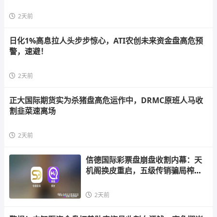
2天前
日化1%高息拉人头步步惊心，ATI农创未来资金盘高危预
警，速避！
2天前
正大国际期货实为杀猪盘高危运作中，DRMC原班人马收
割韭菜速离场
2天前
信德国际彩票盘崩盘收割内幕：天
机阁换皮重启，五级传销骗局榨干
散户，立即
2天前