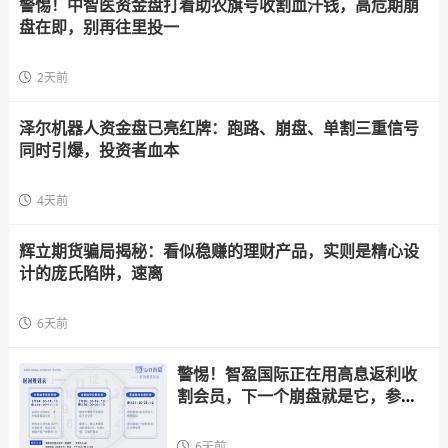
警惕！中智医资金盘打着助农旗号收割血汗钱，高危期崩
盘在即，别再往里投一
2天前
泽尔机器人资金盘已亮红牌：跑路、崩盘、单割三重信号
同时引爆，投资者血本
4天前
辉立期货骗局揭秘：看似稳赚的理财产品，实则是精心设
计的庞氏陷阱，速离
6天前
警惕！智盈国际正在用高息返利收
割会员，下一个崩盘就是它，参与
者快跑
6天前