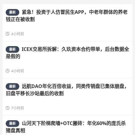
紧急！投资于人仿冒民生APP，中老年群体的养老
最新
钱正在被收割
4小时前
ICEX交易所拆解：久玖资本合约带单，后台数据全
最新
是假的
4小时前
远航DAO年化百倍收益，同类传销盘已集体崩盘，
最新
旧盘平移长沙站最后的收割
7小时前
山河天下阶梯爬墙+OTC搬砖：年化60%的庞氏杀
最新
猪盘真相