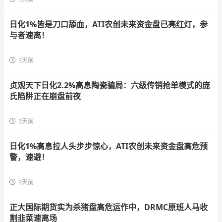
日化1%皆是刀口舔血，ATI农创未来资金盘已亮红灯，参
与者速离！
3天前
贞观天下日化2.2%高息陶瓷骗局：六级传销抢单模式的庞
氏陷阱正在崩盘前夜
3天前
日化1%高息拉人头步步惊心，ATI农创未来资金盘高危预
警，速避！
3天前
正大国际期货实为杀猪盘高危运作中，DRMC原班人马收
割韭菜速离场