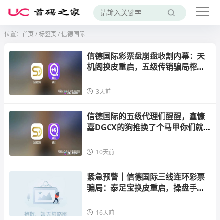
位置：
首页
/
标签页
/ 信德国际
信德国际彩票盘崩盘收割内幕：天
机阁换皮重启，五级传销骗局榨干
散户，立即停手止损
3天前
信德国际的五级代理们醒醒，鑫慷
嘉DGCX的狗推换了个马甲你们就
不认识了？
10天前
紧急预警｜信德国际三线连环彩票
骗局：泰足宝换皮重启，操盘手圈
钱过亿，立即撤离！
16天前