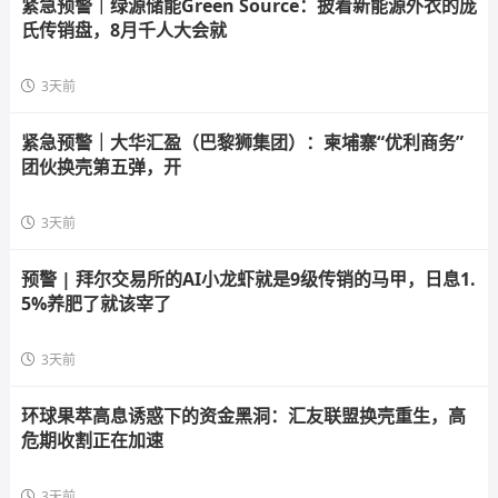
紧急预警｜绿源储能Green Source：披着新能源外衣的庞
氏传销盘，8月千人大会就
3天前
紧急预警｜大华汇盈（巴黎狮集团）：柬埔寨“优利商务”
团伙换壳第五弹，开
3天前
预警 | 拜尔交易所的AI小龙虾就是9级传销的马甲，日息1.
5%养肥了就该宰了
3天前
环球果萃高息诱惑下的资金黑洞：汇友联盟换壳重生，高
危期收割正在加速
3天前