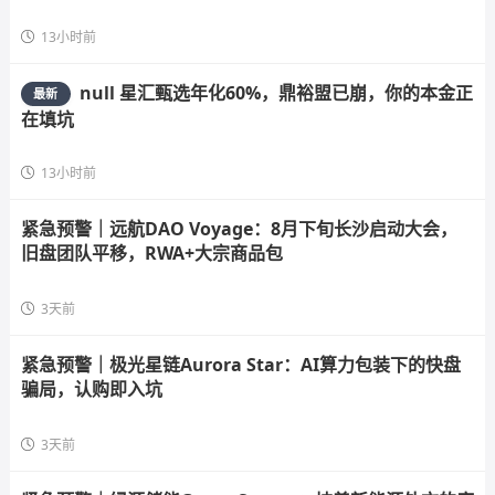
13小时前
null 星汇甄选年化60%，鼎裕盟已崩，你的本金正
最新
在填坑
13小时前
紧急预警｜远航DAO Voyage：8月下旬长沙启动大会，
旧盘团队平移，RWA+大宗商品包
3天前
紧急预警｜极光星链Aurora Star：AI算力包装下的快盘
骗局，认购即入坑
3天前