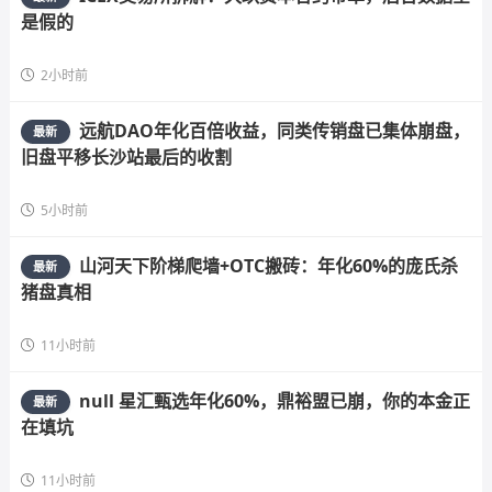
是假的
2小时前
远航DAO年化百倍收益，同类传销盘已集体崩盘，
最新
旧盘平移长沙站最后的收割
5小时前
山河天下阶梯爬墙+OTC搬砖：年化60%的庞氏杀
最新
猪盘真相
11小时前
null 星汇甄选年化60%，鼎裕盟已崩，你的本金正
最新
在填坑
11小时前