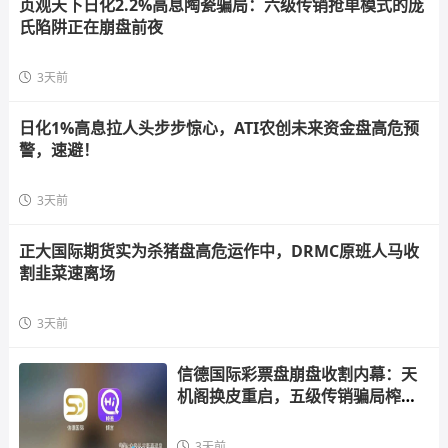
贞观天下日化2.2%高息陶瓷骗局：六级传销抢单模式的庞
氏陷阱正在崩盘前夜
3天前
日化1%高息拉人头步步惊心，ATI农创未来资金盘高危预
警，速避！
3天前
正大国际期货实为杀猪盘高危运作中，DRMC原班人马收
割韭菜速离场
3天前
信德国际彩票盘崩盘收割内幕：天
机阁换皮重启，五级传销骗局榨干
散户，立即
3天前