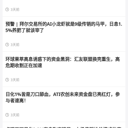
3天前
预警 | 拜尔交易所的AI小龙虾就是9级传销的马甲，日息1.
5%养肥了就该宰了
3天前
环球果萃高息诱惑下的资金黑洞：汇友联盟换壳重生，高
危期收割正在加速
3天前
日化1%皆是刀口舔血，ATI农创未来资金盘已亮红灯，参
与者速离！
3天前