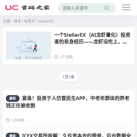
位置：
首页
/
标签页
/ StellarEX
一个StellarEX（AI龙虾量化）投资
者的亲身经历——龙虾没吃上，被
反咬了十几万
2个月前
1页1条
紧急！投资于人仿冒民生APP，中老年群体的养老
最新
钱正在被收割
1小时前
ICEX交易所拆解：久玖资本合约带单，后台数据全
最新