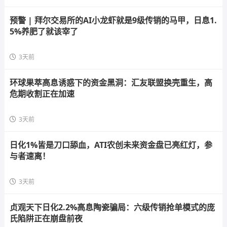
预警 | 拜尔交易所的AI小龙虾就是9级传销的马甲，日息1.
5%养肥了就该宰了
3天前
环球果萃高息诱惑下的资金黑洞：汇友联盟换壳重生，高
危期收割正在加速
3天前
日化1%皆是刀口舔血，ATI农创未来资金盘已亮红灯，参
与者速离！
3天前
贞观天下日化2.2%高息陶瓷骗局：六级传销抢单模式的庞
氏陷阱正在崩盘前夜