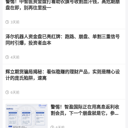
警惕！中智医资金盘打着助农旗号收割血汗钱，高危期崩
盘在即，别再往里投一
3天前
泽尔机器人资金盘已亮红牌：跑路、崩盘、单割三重信号
同时引爆，投资者血本
4天前
辉立期货骗局揭秘：看似稳赚的理财产品，实则是精心设
计的庞氏陷阱，速离
6天前
警惕！智盈国际正在用高息返利收
割会员，下一个崩盘就是它，参与
者快跑
6天前