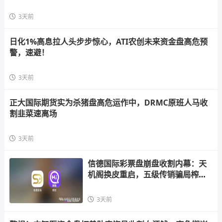
3天前
日化1%高息拉人头步步惊心，ATI农创未来资金盘高危预
警，速避！
3天前
正大国际期货实为杀猪盘高危运作中，DRMC原班人马收
割韭菜速离场
3天前
信德国际彩票盘崩盘收割内幕：天
机阁换皮重启，五级传销骗局榨干
散户，立即
3天前