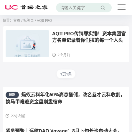
位置：
首页
/
标签页
/ AQII PRO
AQII PRO传销罪实锤！资本集团官
方名单记录着你们拉的每一个人头
2个月前
1页1条
蚂蚁云科年化60%高息揽储，改名叁才云科收割，
最新
换马甲难逃资金盘崩盘宿命
22小时前
紧急预警｜远航DAO Voyage：8月下旬长沙启动大会，