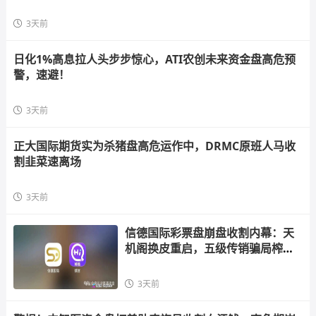
3天前
日化1%高息拉人头步步惊心，ATI农创未来资金盘高危预
警，速避！
3天前
正大国际期货实为杀猪盘高危运作中，DRMC原班人马收
割韭菜速离场
3天前
信德国际彩票盘崩盘收割内幕：天
机阁换皮重启，五级传销骗局榨干
散户，立即
3天前