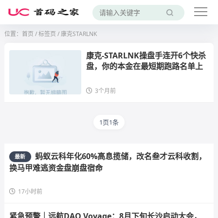
位置：
首页
/
标签页
/ 康克STARLNK
康克-STARLNK操盘手连开6个快杀
盘，你的本金在最短期跑路名单上
3个月前
1页1条
蚂蚁云科年化60%高息揽储，改名叁才云科收割，
最新
换马甲难逃资金盘崩盘宿命
17小时前
紧急预警｜远航DAO Voyage：8月下旬长沙启动大会，