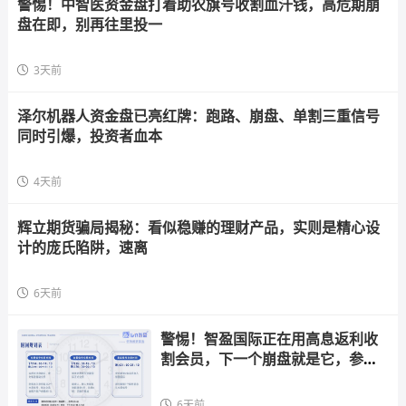
警惕！中智医资金盘打着助农旗号收割血汗钱，高危期崩
盘在即，别再往里投一
3天前
泽尔机器人资金盘已亮红牌：跑路、崩盘、单割三重信号
同时引爆，投资者血本
4天前
辉立期货骗局揭秘：看似稳赚的理财产品，实则是精心设
计的庞氏陷阱，速离
6天前
警惕！智盈国际正在用高息返利收
割会员，下一个崩盘就是它，参与
者快跑
6天前