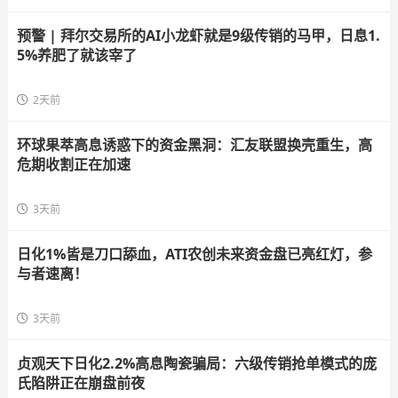
预警 | 拜尔交易所的AI小龙虾就是9级传销的马甲，日息1.
5%养肥了就该宰了
2天前
环球果萃高息诱惑下的资金黑洞：汇友联盟换壳重生，高
危期收割正在加速
3天前
日化1%皆是刀口舔血，ATI农创未来资金盘已亮红灯，参
与者速离！
3天前
贞观天下日化2.2%高息陶瓷骗局：六级传销抢单模式的庞
氏陷阱正在崩盘前夜