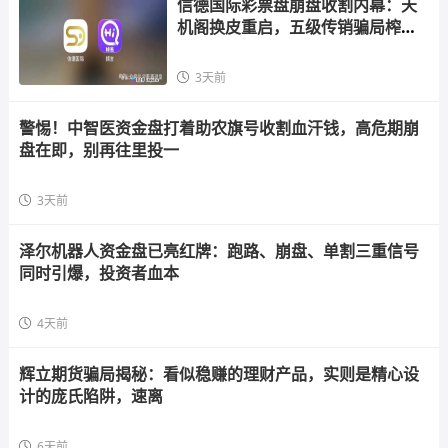
信德国际彩票盘崩盘收割内幕：天
机阁换皮重启，五级传销骗局榨干
散户，立即
3天前
警惕！中智医资金盘打着助农旗号收割血汗钱，高危期崩
盘在即，别再往里投一
3天前
泽尔机器人资金盘已亮红牌：跑路、崩盘、单割三重信号
同时引爆，投资者血本
4天前
辉立期货骗局揭秘：看似稳赚的理财产品，实则是精心设
计的庞氏陷阱，速离
6天前