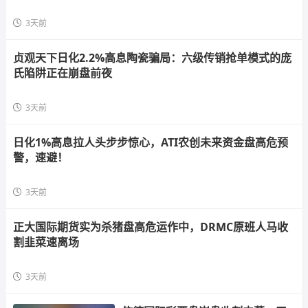
3天前
贞观天下日化2.2%高息陶瓷骗局：六级传销抢单模式的庞
氏陷阱正在崩盘前夜
3天前
日化1%高息拉人头步步惊心，ATI农创未来资金盘高危预
警，速避！
3天前
正大国际期货实为杀猪盘高危运作中，DRMC原班人马收
割韭菜速离场
3天前