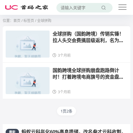
位置：
首页
/
标签页
/ 全球拼购
全球拼购（国韵跨境）传销实锤！
拉人头交会费搞层级返利，名为跨
境电商实为跨境收割机
3个月前
国韵跨境全球拼购崩盘跑路倒计
时！打着跨境电商旗号的资金盘骗
局，999元入门费疯狂拉人头，高额
返利是跑路丧钟！
3个月前
1页2条
蚂蚁云科年化60%高息揽储，改名叁才云科收割，
最新