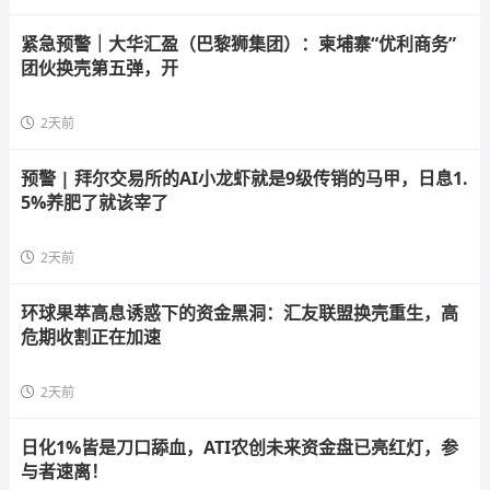
紧急预警｜大华汇盈（巴黎狮集团）：柬埔寨“优利商务”
团伙换壳第五弹，开
2天前
预警 | 拜尔交易所的AI小龙虾就是9级传销的马甲，日息1.
5%养肥了就该宰了
2天前
环球果萃高息诱惑下的资金黑洞：汇友联盟换壳重生，高
危期收割正在加速
2天前
日化1%皆是刀口舔血，ATI农创未来资金盘已亮红灯，参
与者速离！