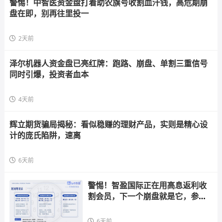
警惕！中智医资金盘打着助农旗号收割血汗钱，高危期崩
盘在即，别再往里投一
2天前
泽尔机器人资金盘已亮红牌：跑路、崩盘、单割三重信号
同时引爆，投资者血本
4天前
辉立期货骗局揭秘：看似稳赚的理财产品，实则是精心设
计的庞氏陷阱，速离
6天前
警惕！智盈国际正在用高息返利收
割会员，下一个崩盘就是它，参与
者快跑
6天前