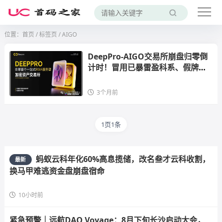
位置：
首页
/
标签页
/ AIGO
DeepPro-AIGO交易所崩盘归零倒
计时！冒用已暴雷盈科系、假牌照
全碰瓷，九级传销配空气币，锁死
内盘静等关网，跑路前最后一波疯
3个月前
狂拉新
1页1条
蚂蚁云科年化60%高息揽储，改名叁才云科收割，
最新
换马甲难逃资金盘崩盘宿命
10小时前
紧急预警｜远航DAO Voyage：8月下旬长沙启动大会，