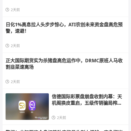
2天前
日化1%高息拉人头步步惊心，ATI农创未来资金盘高危预
警，速避！
2天前
正大国际期货实为杀猪盘高危运作中，DRMC原班人马收
割韭菜速离场
2天前
信德国际彩票盘崩盘收割内幕：天
机阁换皮重启，五级传销骗局榨干
散户，立即
2天前