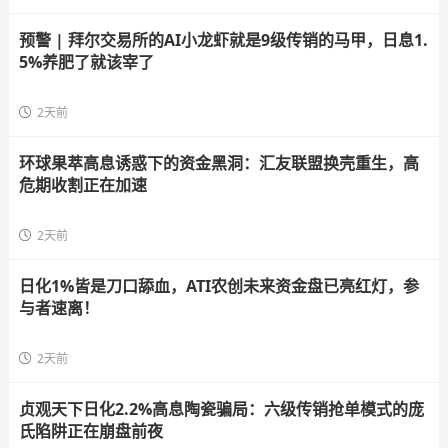
预警 | 拜尔交易所的AI小龙虾就是9级传销的马甲，日息1.
5%养肥了就该宰了
2天前
环球果萃高息诱惑下的资金黑洞：汇友联盟换壳重生，高
危期收割正在加速
2天前
日化1%皆是刀口舔血，ATI农创未来资金盘已亮红灯，参
与者速离！
2天前
贞观天下日化2.2%高息陶瓷骗局：六级传销抢单模式的庞
氏陷阱正在崩盘前夜