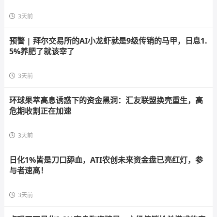
3天前
预警 | 拜尔交易所的AI小龙虾就是9级传销的马甲，日息1.
5%养肥了就该宰了
3天前
环球果萃高息诱惑下的资金黑洞：汇友联盟换壳重生，高
危期收割正在加速
3天前
日化1%皆是刀口舔血，ATI农创未来资金盘已亮红灯，参
与者速离！
3天前