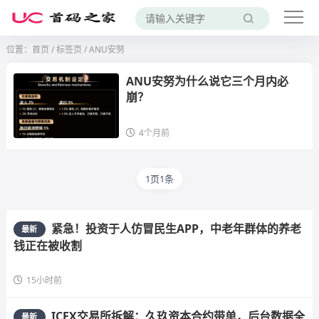
位置：
首页
/
标签页
/ ANU安努
ANU安努为什么说它三个月内必
崩？
4个月前
1页1条
紧急！投资于人仿冒民生APP，中老年群体的养老
最新
钱正在被收割
15小时前
ICEX交易所拆解：久玖资本合约带单，后台数据全
最新