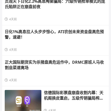
贞观天下日化2.2%高息陶瓷骗局：六级传销抢单模式的庞
氏陷阱正在崩盘前夜
4天前
日化1%高息拉人头步步惊心，ATI农创未来资金盘高危预
警，速避！
4天前
正大国际期货实为杀猪盘高危运作中，DRMC原班人马收
割韭菜速离场
4天前
信德国际彩票盘崩盘收割内幕：天
机阁换皮重启，五级传销骗局榨干
散户，立即
4天前