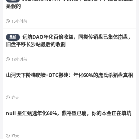
是假的
15小时前
远航DAO年化百倍收益，同类传销盘已集体崩盘，
最新
旧盘平移长沙站最后的收割
18小时前
山河天下阶梯爬墙+OTC搬砖：年化60%的庞氏杀猪盘真相
昨天
null 星汇甄选年化60%，鼎裕盟已崩，你的本金正在填坑
昨天