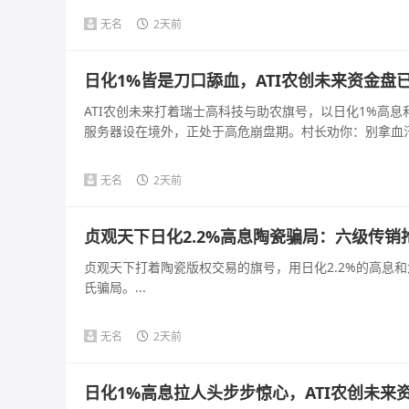
无名
2天前
日化1%皆是刀口舔血，ATI农创未来资金盘
ATI农创未来打着瑞士高科技与助农旗号，以日化1%高
服务器设在境外，正处于高危崩盘期。村长劝你：别拿血汗钱
无名
2天前
贞观天下日化2.2%高息陶瓷骗局：六级传
贞观天下打着陶瓷版权交易的旗号，用日化2.2%的高息
氏骗局。...
无名
2天前
日化1%高息拉人头步步惊心，ATI农创未来