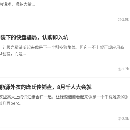
话术，吸纳大量...
2.9k
算力包装下的快盘骗局，认购即入坑
起，让极光星链听起来像是下一个科技独角兽。但它一不上架正规应用商
创投，而是...
1.7k
披着新能源外衣的庞氏传销盘，8月千人大会就
—这些高大上的词汇组合在一起，让绿源储能看起来像是一个千载难逢的财
perc...
2.3k