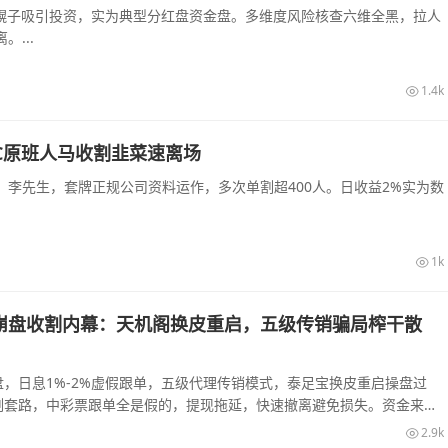
农幌子吸引投资，实为典型分红盘资金盘。多维度风险核查六维全黑，拉人
...
1.4k
C原班人马收割韭菜速离场
李先生，套牌正规公司资料运作，多次单割超400人。日收益2%实为数
1k
崩盘收割内幕：天机阁换皮重启，五级传销骗局榨干散
，日息1%-2%虚假跟单，五级代理传销模式，泰足宝换皮重启操盘过
割套路，中彩票跟单全是假的，提现拖延，快速撤离避免损失。资金来源
2.9k