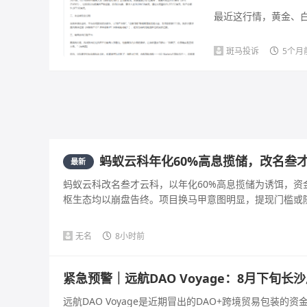
最近这行情，黄金、白
斑马投诉
5个月
蚂蚁云科年化60%高息揽储，改名叁
最新
蚂蚁云科改名叁才云科，以年化60%高息揽储为诱饵，资
枢生态均以崩盘告终。项目换马甲意图明显，提现门槛或随时
无名
8小时前
紧急预警｜远航DAO Voyage：8月下旬
远航DAO Voyage是近期冒出的DAO+跨境贸易包装