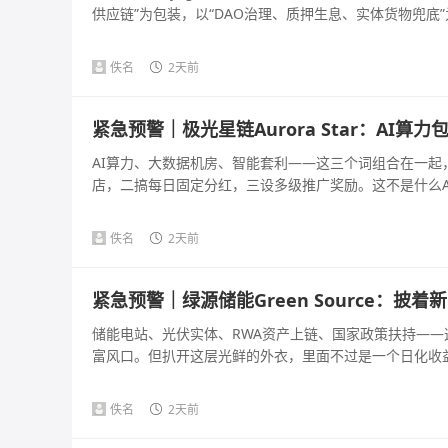
供应链”为包装，以“DAO治理、质押生息、实体货物兜底”为
佚名
2天前
紧急预警｜极光星链Aurora Star：AI
AI算力、大数据机房、智能套利——这三个词组合在一
店，二搞每日固定分红，三设多级推广奖励。这不是什么AI
佚名
2天前
紧急预警｜绿源储能Green Source：
储能电站、光伏实体、RWA资产上链、国家政策扶持—
富风口。但扒开这层光鲜的外衣，里面不过是一个日化收益几百
佚名
2天前