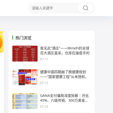
热门浏览
查无此“酒庄”——WineFi的全球
百大酒庄直采，仓库在操盘手的
07-11
健康中国四期崩了换健康规划
——“国家健康工程”从未授权，
07-12
GANA支付骗局深度拆解｜月化
45%、六级传销、300万美金窟
窿，拉菲
07-23