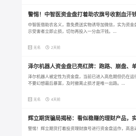
警惕！中智医资金盘打着助农旗号收割血汗
中智医借助农名义，靠免费送实物诱导加微信，实为资金
示受害者立即止损，切勿再投入一分血汗钱。...
无名
2天前
泽尔机器人资金盘已亮红牌：跑路、崩盘、
泽尔机器人被定性为资金盘，当前已进入高危期但仍在运
不要幻想最后暴富，及时撤离止损才是唯一出路。...
无名
4天前
辉立期货骗局揭秘：看似稳赚的理财产品，
警惕！辉立期货打着投资理财旗号进行资金盘运作，高息返