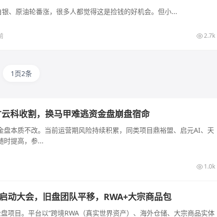
银、原油轮番涨，很多人都觉得这是捡钱的好机会。但小...
2.7k
前
1页2条
才云科收割，换马甲难逃资金盘崩盘宿命
金盘本质不改。当前运营期风险持续积累，同类项目鼎裕盟、启元AI、天
提高，参...
1.0k
长沙启动大会，旧盘团队平移，RWA+大宗商品包
的资金盘项目。平台以“跨境RWA（真实世界资产）、海外仓储、大宗商品实体