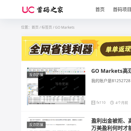
首页
首码项
位置：
首页
/
标签页
/ GO Markets
GO Marke
反诈防骗
我的账户是812527
fx110
4个月前
盈利出金被拒、高
反诈防骗
万美盈利何时才