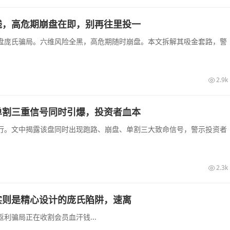
钱，高危期崩盘在即，别再往里投一
盘庞氏骗局。六维风险全黑，高危期随时崩盘。本文拆解其吸金套路，警
2.9k
单割三重信号同时引爆，投资者血本
行。文中揭露该盘同时出现跑路、崩盘、单割三大致命信号，警示投资者
2.3k
实则是精心设计的庞氏陷阱，速离
利骗局正在收割会员血汗钱...