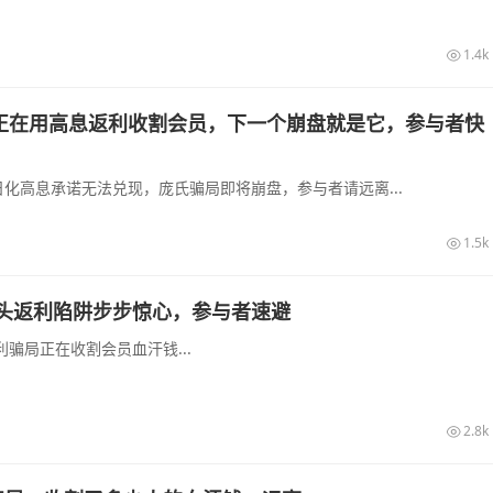
1.4k
正在用高息返利收割会员，下一个崩盘就是它，参与者快
化高息承诺无法兑现，庞氏骗局即将崩盘，参与者请远离...
1.5k
头返利陷阱步步惊心，参与者速避
骗局正在收割会员血汗钱...
2.8k