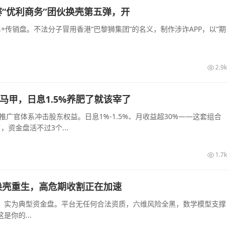
“优利商务”团伙换壳第五弹，开
传销盘。不法分子冒用香港“巴黎狮集团”的名义，制作涉诈APP，以“期
2.9k
的马甲，日息1.5%养肥了就该宰了
推广官体系冲击股东权益。日息1%-1.5%、月收益超30%——这套组合
资金盘活不过3个...
1.7k
换壳重生，高危期收割正在加速
，实为典型资金盘。平台无任何合法资质，六维风险全黑，数学模型支撑
你的...