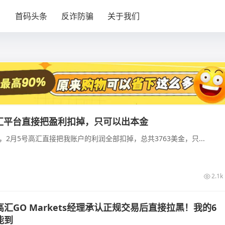
目
首码头条
反诈防骗
关于我们
ts高汇平台直接把盈利扣掉，只可以出本金
28，2月5号高汇直接把我账户的利润全部扣掉，总共3763美金，只...
2.1k
汇GO Markets经理承认正规交易后直接拉黑！我的6
能到