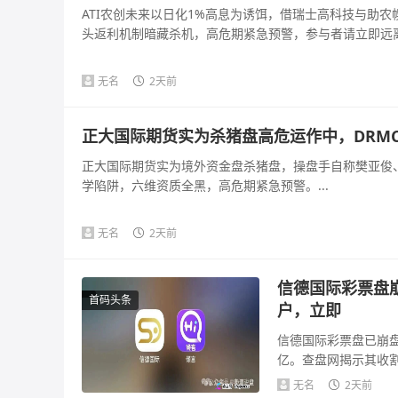
ATI农创未来以日化1%高息为诱饵，借瑞士高科技与助
头返利机制暗藏杀机，高危期紧急预警，参与者请立即远离。
无名
2天前
正大国际期货实为杀猪盘高危运作中，DRM
正大国际期货实为境外资金盘杀猪盘，操盘手自称樊亚俊、
学陷阱，六维资质全黑，高危期紧急预警。...
无名
2天前
信德国际彩票盘
首码头条
户，立即
信德国际彩票盘已崩盘
亿。查盘网揭示其收
可疑，法律风险...
无名
2天前