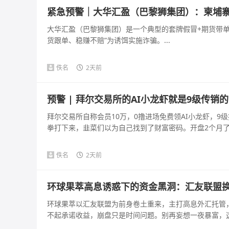
紧急预警｜大华汇盈（巴黎狮集团）：柬埔寨
大华汇盈（巴黎狮集团）是一个典型的套牌假冒+期货带单+
货跟单、稳赚不赔”为诱饵实施诈骗。...
佚名
2天前
预警 | 拜尔交易所的AI小龙虾就是9级传销
拜尔交易所自称会员10万，0撸进场免费领AI小龙虾，9级
拳打下来，韭菜们以为自己找到了财富密码。开盘2个月了，
佚名
2天前
环球果萃高息诱惑下的资金黑洞：汇友联盟
环球果萃以汇友联盟为前身卷土重来，主打高息外汇托管
不起承诺收益，崩盘只是时间问题。别再妄想一夜暴富，这是