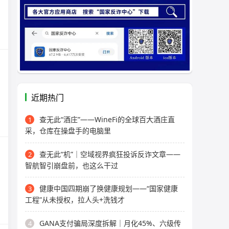
近期热门
查无此“酒庄”——WineFi的全球百大酒庄直
1
采，仓库在操盘手的电脑里
查无此“机”｜空域视界疯狂投诉反诈文章——
2
智航智引崩盘前，也这么干过
健康中国四期崩了换健康规划——“国家健康
3
工程”从未授权，拉人头+洗钱才
GANA支付骗局深度拆解｜月化45%、六级传
4