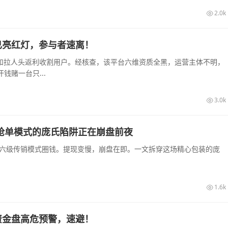
2.0k
已亮红灯，参与者速离！
息和拉人头返利收割用户。经核查，该平台六维资质全黑，运营主体不明，
赌一台只...
3.0k
销抢单模式的庞氏陷阱正在崩盘前夜
和六级传销模式圈钱。提现变慢，崩盘在即。一文拆穿这场精心包装的庞
1.6k
资金盘高危预警，速避！