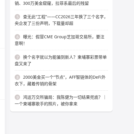
销、300万美金窟窿，拉菲系最后的残留
查无此“工程”——CC2026三年换了三个名字，
5
央企发了三份声明，下载量却超
曝光：假冒CME Group芝加哥交易所，要注
6
意啊！
换个名字就以为能骗到新人？柬埔寨彩票带单
7
盘又来了
2000美金买一个“节点”，AFF智链体的DeFi外
8
衣下，藏着传销的骨架
鸿运万交所骗局：我陈健为一切结果兜底？｜
9
一个柬埔寨歌手的照片，被你拿来