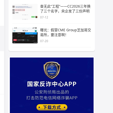
查无此“工程”——CC2026三年换
了三个名字，央企发了三份声明
07-12
曝光：假冒CME Group芝加哥交
易所，要注意啊！
07-20