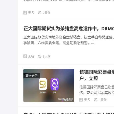
无名
2天前
正大国际期货实为杀猪盘高危运作中，DRM
正大国际期货实为境外资金盘杀猪盘，操盘手自称樊亚俊、
学陷阱，六维资质全黑，高危期紧急预警。...
无名
3天前
信德国际彩票盘
首码头条
户，立即
信德国际彩票盘已崩盘
亿。查盘网揭示其收
可疑，法律风险...
无名
3天前