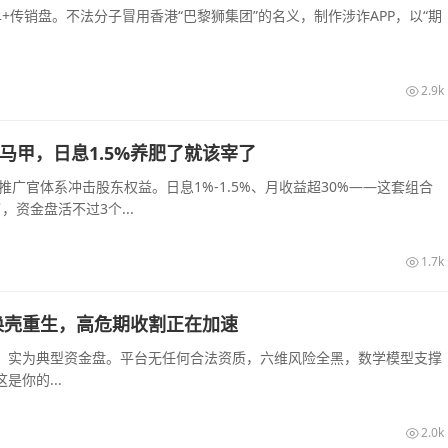
传销盘。不法分子冒用香港“巴黎狮集团”的名义，制作涉诈APP，以“期
2.9k
的马甲，日息1.5%养肥了就该宰了
推广官体系冲击股东权益。日息1%-1.5%、月收益超30%——这套组合
资金盘活不过3个...
1.7k
换壳重生，高危期收割正在加速
，实为典型资金盘。平台无任何合法资质，六维风险全黑，数学模型支撑
你的...
2.0k