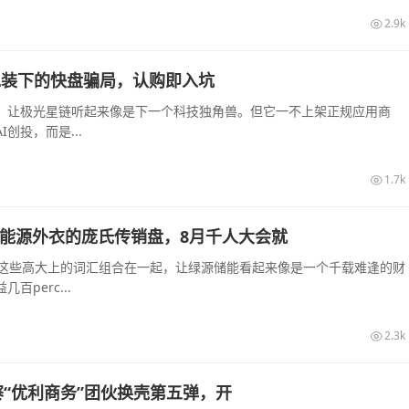
2.9k
算力包装下的快盘骗局，认购即入坑
起，让极光星链听起来像是下一个科技独角兽。但它一不上架正规应用商
创投，而是...
1.7k
披着新能源外衣的庞氏传销盘，8月千人大会就
—这些高大上的词汇组合在一起，让绿源储能看起来像是一个千载难逢的财
perc...
2.3k
“优利商务”团伙换壳第五弹，开