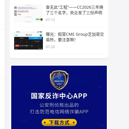
查无此“工程”——CC2026三年换
了三个名字，央企发了三份声明
07-12
曝光：假冒CME Group芝加哥交
易所，要注意啊！
07-20