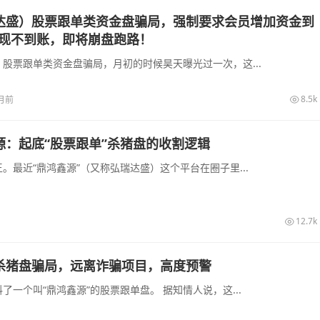
达盛）股票跟单类资金盘骗局，强制要求会员增加资金到
提现不到账，即将崩盘跑路！
股票跟单类资金盘骗局，月初的时候昊天曝光过一次，这...
8.5k
月前
源：起底“股票跟单”杀猪盘的收割逻辑
。最近“鼎鸿鑫源”（又称弘瑞达盛）这个平台在圈子里...
12.7k
杀猪盘骗局，远离诈骗项目，高度预警
了一个叫“鼎鸿鑫源”的股票跟单盘。 据知情人说，这...