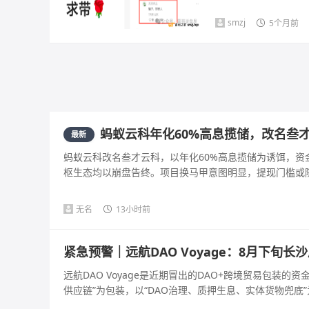
smzj
5个月前
蚂蚁云科年化60%高息揽储，改名叁
最新
蚂蚁云科改名叁才云科，以年化60%高息揽储为诱饵，资
枢生态均以崩盘告终。项目换马甲意图明显，提现门槛或随时
无名
13小时前
紧急预警｜远航DAO Voyage：8月下旬
远航DAO Voyage是近期冒出的DAO+跨境贸易包装
供应链”为包装，以“DAO治理、质押生息、实体货物兜底”为