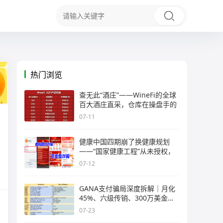
热门浏览
查无此“酒庄”——WineFi的全球
百大酒庄直采，仓库在操盘手的
07-11
健康中国四期崩了换健康规划
——“国家健康工程”从未授权，
07-12
GANA支付骗局深度拆解｜月化
45%、六级传销、300万美金窟
窿，拉菲
07-23