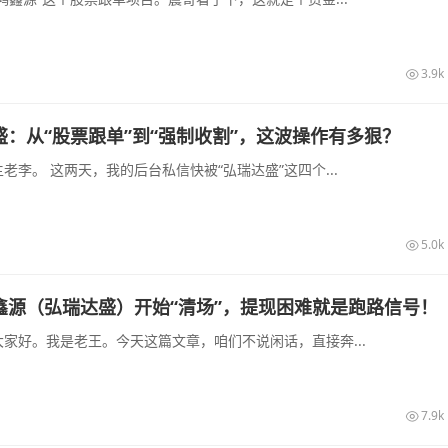
3.9k
：从“股票跟单”到“强制收割”，这波操作有多狠？
老李。 这两天，我的后台私信快被“弘瑞达盛”这四个...
5.0k
鑫源（弘瑞达盛）开始“清场”，提现困难就是跑路信号！
家好。我是老王。今天这篇文章，咱们不说闲话，直接奔...
7.9k