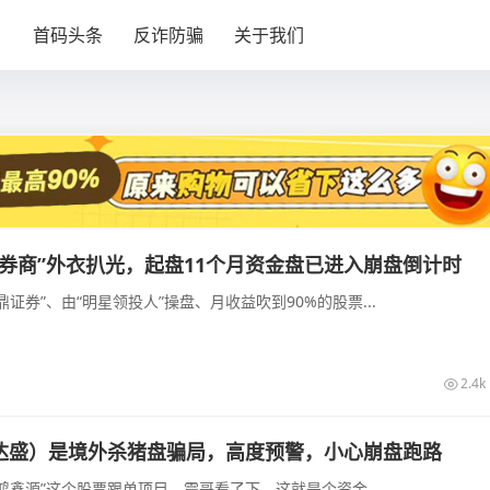
目
首码头条
反诈防骗
关于我们
券商”外衣扒光，起盘11个月资金盘已进入崩盘倒计时
证券”、由“明星领投人”操盘、月收益吹到90%的股票...
2.4k
达盛）是境外杀猪盘骗局，高度预警，小心崩盘跑路
鸿鑫源”这个股票跟单项目。震哥看了下，这就是个资金...