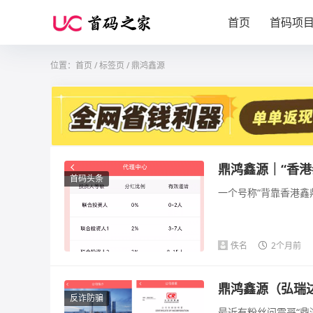
首页
首码项
位置：
首页
/
标签页
/ 鼎鸿鑫源
鼎鸿鑫源｜“香港
首码头条
一个号称“背靠香港鑫鼎
佚名
2个月前
鼎鸿鑫源（弘瑞
反诈防骗
最近有粉丝问震哥“鼎