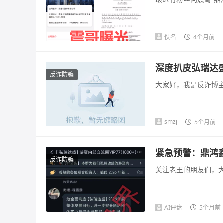
佚名
4个月前
深度扒皮弘瑞达盛
反诈防骗
大家好，我是反诈博主
smzj
5个月前
紧急预警：鼎鸿
反诈防骗
关注老王的朋友们，大
AI评盘
5个月前