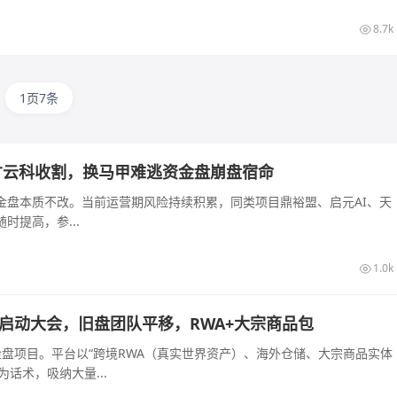
8.7k
1页7条
才云科收割，换马甲难逃资金盘崩盘宿命
金盘本质不改。当前运营期风险持续积累，同类项目鼎裕盟、启元AI、天
提高，参...
1.0k
长沙启动大会，旧盘团队平移，RWA+大宗商品包
的资金盘项目。平台以“跨境RWA（真实世界资产）、海外仓储、大宗商品实体
话术，吸纳大量...