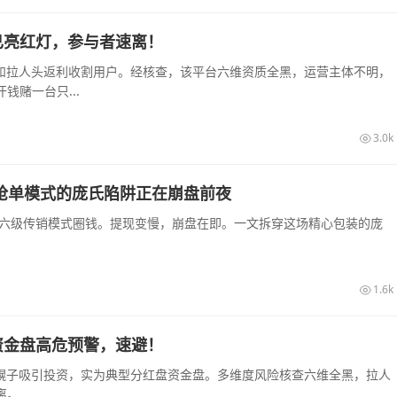
已亮红灯，参与者速离！
息和拉人头返利收割用户。经核查，该平台六维资质全黑，运营主体不明，
赌一台只...
3.0k
销抢单模式的庞氏陷阱正在崩盘前夜
和六级传销模式圈钱。提现变慢，崩盘在即。一文拆穿这场精心包装的庞
1.6k
资金盘高危预警，速避！
农幌子吸引投资，实为典型分红盘资金盘。多维度风险核查六维全黑，拉人
...