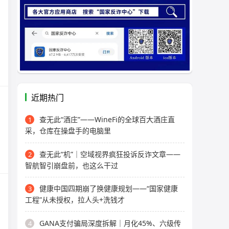
近期热门
查无此“酒庄”——WineFi的全球百大酒庄直
1
采，仓库在操盘手的电脑里
查无此“机”｜空域视界疯狂投诉反诈文章——
2
智航智引崩盘前，也这么干过
健康中国四期崩了换健康规划——“国家健康
3
工程”从未授权，拉人头+洗钱才
GANA支付骗局深度拆解｜月化45%、六级传
4