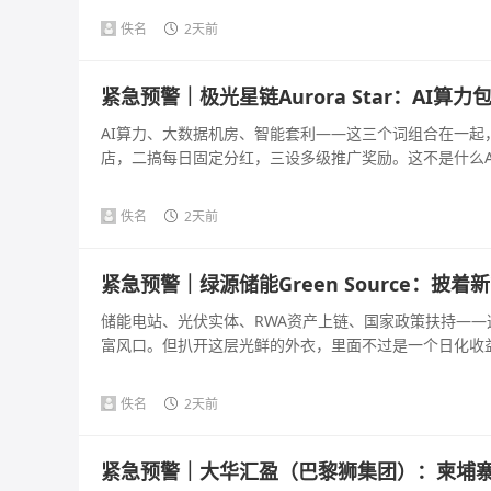
佚名
2天前
紧急预警｜极光星链Aurora Star：AI
AI算力、大数据机房、智能套利——这三个词组合在一
店，二搞每日固定分红，三设多级推广奖励。这不是什么AI
佚名
2天前
紧急预警｜绿源储能Green Source：
储能电站、光伏实体、RWA资产上链、国家政策扶持—
富风口。但扒开这层光鲜的外衣，里面不过是一个日化收益几百
佚名
2天前
紧急预警｜大华汇盈（巴黎狮集团）：柬埔寨