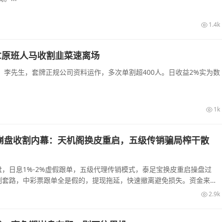
1.4k
C原班人马收割韭菜速离场
李先生，套牌正规公司资料运作，多次单割超400人。日收益2%实为数
1k
崩盘收割内幕：天机阁换皮重启，五级传销骗局榨干散
，日息1%-2%虚假跟单，五级代理传销模式，泰足宝换皮重启操盘过
割套路，中彩票跟单全是假的，提现拖延，快速撤离避免损失。资金来源
2.9k