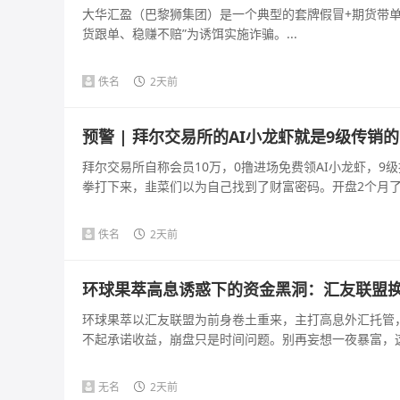
大华汇盈（巴黎狮集团）是一个典型的套牌假冒+期货带单+
货跟单、稳赚不赔”为诱饵实施诈骗。...
佚名
2天前
预警 | 拜尔交易所的AI小龙虾就是9级传销
拜尔交易所自称会员10万，0撸进场免费领AI小龙虾，9级
拳打下来，韭菜们以为自己找到了财富密码。开盘2个月了，
佚名
2天前
环球果萃高息诱惑下的资金黑洞：汇友联盟
环球果萃以汇友联盟为前身卷土重来，主打高息外汇托管
不起承诺收益，崩盘只是时间问题。别再妄想一夜暴富，这是
无名
2天前