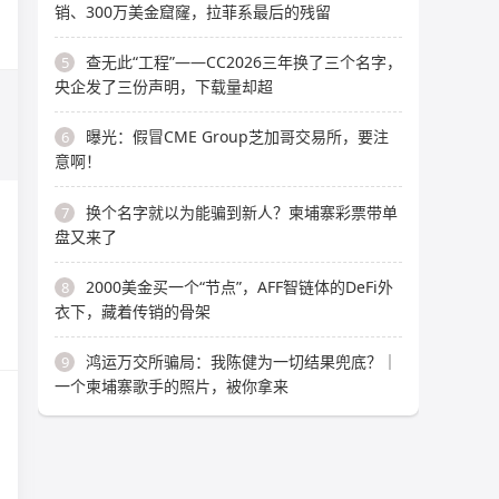
销、300万美金窟窿，拉菲系最后的残留
查无此“工程”——CC2026三年换了三个名字，
5
央企发了三份声明，下载量却超
曝光：假冒CME Group芝加哥交易所，要注
6
意啊！
换个名字就以为能骗到新人？柬埔寨彩票带单
7
盘又来了
2000美金买一个“节点”，AFF智链体的DeFi外
8
衣下，藏着传销的骨架
鸿运万交所骗局：我陈健为一切结果兜底？｜
9
一个柬埔寨歌手的照片，被你拿来