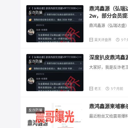
鼎鸿鑫源（弘瑞
反诈防骗
2w，部分会员
鼎鸿鑫源（弘瑞达盛）
昊天评盘界
5个
深度扒皮鼎鸿鑫
反诈防骗
大家好，我是反诈老王
老王
5个月前
鼎鸿鑫源柬埔寨
反诈防骗
最近粉丝又给震哥爆料