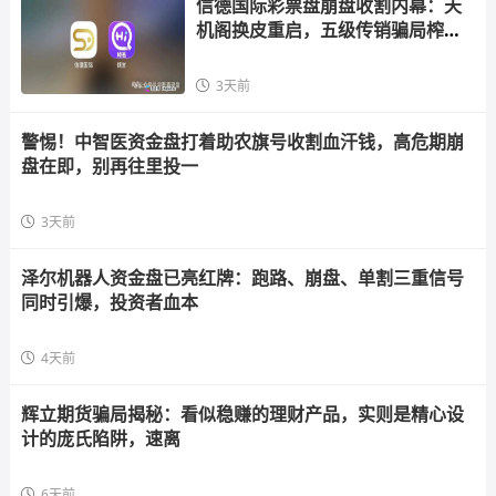
信德国际彩票盘崩盘收割内幕：天
机阁换皮重启，五级传销骗局榨干
散户，立即
3天前
警惕！中智医资金盘打着助农旗号收割血汗钱，高危期崩
盘在即，别再往里投一
3天前
泽尔机器人资金盘已亮红牌：跑路、崩盘、单割三重信号
同时引爆，投资者血本
4天前
辉立期货骗局揭秘：看似稳赚的理财产品，实则是精心设
计的庞氏陷阱，速离
6天前