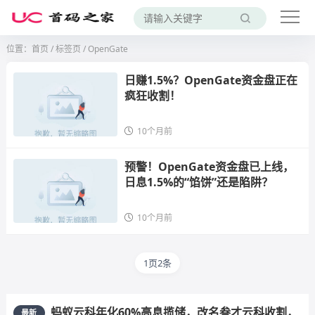
位置：
首页
/
标签页
/ OpenGate
日赚1.5%？OpenGate资金盘正在
疯狂收割！
10个月前
预警！OpenGate资金盘已上线，
日息1.5%的“馅饼”还是陷阱？
10个月前
1页2条
蚂蚁云科年化60%高息揽储，改名叁才云科收割，
最新