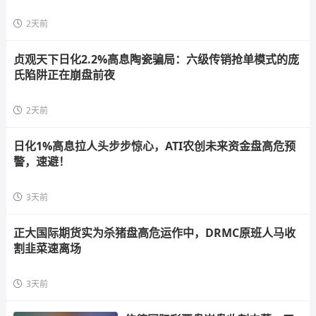
2天前
贞观天下日化2.2%高息陶瓷骗局：六级传销抢单模式的庞
氏陷阱正在崩盘前夜
2天前
日化1%高息拉人头步步惊心，ATI农创未来资金盘高危预
警，速避！
3天前
正大国际期货实为杀猪盘高危运作中，DRMC原班人马收
割韭菜速离场
3天前