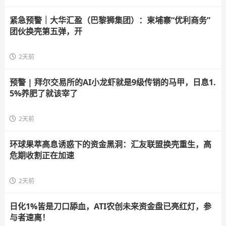
紧急预警｜大华汇盈（巴黎狮集团）：柬埔寨“优利商务”
团伙换壳第五弹，开
2天前
预警 | 拜尔交易所的AI小龙虾就是9级传销的马甲，日息1.
5%养肥了就该宰了
2天前
环球果萃高息诱惑下的资金黑洞：汇友联盟换壳重生，高
危期收割正在加速
2天前
日化1%皆是刀口舔血，ATI农创未来资金盘已亮红灯，参
与者速离！