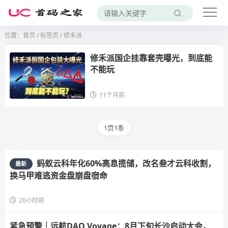
位置：
首页
/
标签页
/ 修禾派
修禾派国企挂靠套壳曝光，到底能
不能玩
11个月前
1页1条
蚂蚁云科年化60%高息揽储，改名叁才云科收割，
最新
换马甲难逃资金盘崩盘宿命
20小时前
紧急预警｜远航DAO Voyage：8月下旬长沙启动大会，