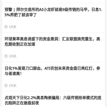
预警 | 拜尔交易所的AI小龙虾就是9级传销的马甲，日息1.
5%养肥了就该宰了
3天前
环球果萃高息诱惑下的资金黑洞：汇友联盟换壳重生，高
危期收割正在加速
3天前
日化1%皆是刀口舔血，ATI农创未来资金盘已亮红灯，参
与者速离！
3天前
贞观天下日化2.2%高息陶瓷骗局：六级传销抢单模式的庞
氏陷阱正在崩盘前夜