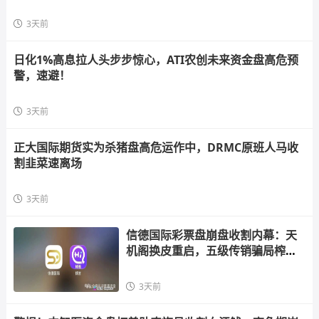
3天前
日化1%高息拉人头步步惊心，ATI农创未来资金盘高危预
警，速避！
3天前
正大国际期货实为杀猪盘高危运作中，DRMC原班人马收
割韭菜速离场
3天前
信德国际彩票盘崩盘收割内幕：天
机阁换皮重启，五级传销骗局榨干
散户，立即
3天前