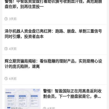
警惕！中智医资金盘打着助农旗号收割血汗钱，高危期崩
盘在即，别再往里投一
3天前
泽尔机器人资金盘已亮红牌：跑路、崩盘、单割三重信号
同时引爆，投资者血本
4天前
辉立期货骗局揭秘：看似稳赚的理财产品，实则是精心设
计的庞氏陷阱，速离
6天前
警惕！智盈国际正在用高息返利收
割会员，下一个崩盘就是它，参与
者快跑
6天前