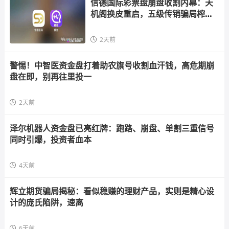
信德国际彩票盘崩盘收割内幕：天
机阁换皮重启，五级传销骗局榨干
散户，立即
2天前
警惕！中智医资金盘打着助农旗号收割血汗钱，高危期崩
盘在即，别再往里投一
2天前
泽尔机器人资金盘已亮红牌：跑路、崩盘、单割三重信号
同时引爆，投资者血本
4天前
辉立期货骗局揭秘：看似稳赚的理财产品，实则是精心设
计的庞氏陷阱，速离
6天前