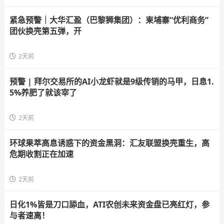
紧急预警｜大华汇盈（巴黎狮集团）：柬埔寨“优利商务”
团伙换壳第五弹，开
2天前
预警 | 拜尔交易所的AI小龙虾就是9级传销的马甲，日息1.
5%养肥了就该宰了
2天前
环球果萃高息诱惑下的资金黑洞：汇友联盟换壳重生，高
危期收割正在加速
2天前
日化1%皆是刀口舔血，ATI农创未来资金盘已亮红灯，参
与者速离！