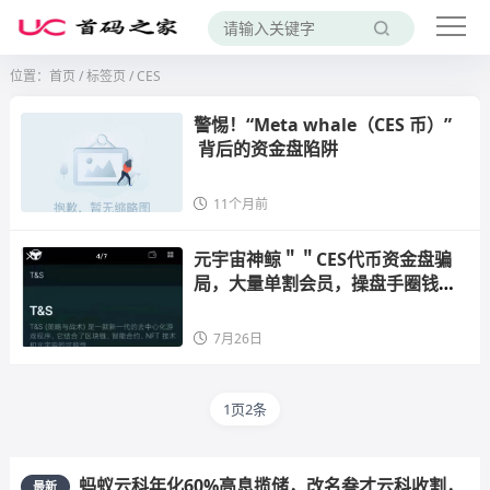
位置：
首页
/
标签页
/ CES
警惕！“Meta whale（CES 币）”
 背后的资金盘陷阱
11个月前
元宇宙神鲸＂＂CES代币资金盘骗
局，大量单割会员，操盘手圈钱过
亿，随时崩盘跑路！
7月26日
1页2条
蚂蚁云科年化60%高息揽储，改名叁才云科收割，
最新