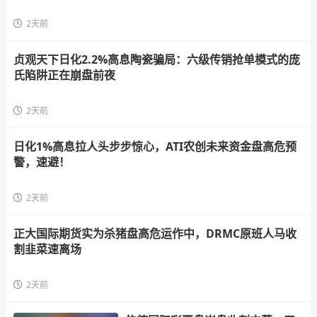
2天前
贞观天下日化2.2%高息陶瓷骗局：六级传销抢单模式的庞
氏陷阱正在崩盘前夜
2天前
日化1%高息拉人头步步惊心，ATI农创未来资金盘高危预
警，速避！
2天前
正大国际期货实为杀猪盘高危运作中，DRMC原班人马收
割韭菜速离场
2天前