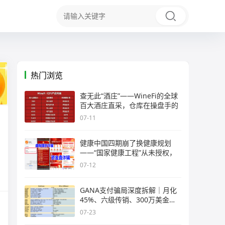
热门浏览
查无此“酒庄”——WineFi的全球
百大酒庄直采，仓库在操盘手的
07-11
健康中国四期崩了换健康规划
——“国家健康工程”从未授权，
07-12
GANA支付骗局深度拆解｜月化
45%、六级传销、300万美金窟
窿，拉菲
07-23