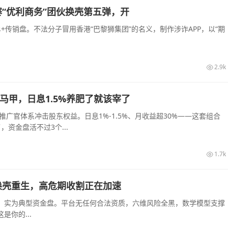
“优利商务”团伙换壳第五弹，开
传销盘。不法分子冒用香港“巴黎狮集团”的名义，制作涉诈APP，以“期
2.9k
的马甲，日息1.5%养肥了就该宰了
推广官体系冲击股东权益。日息1%-1.5%、月收益超30%——这套组合
资金盘活不过3个...
1.7k
换壳重生，高危期收割正在加速
，实为典型资金盘。平台无任何合法资质，六维风险全黑，数学模型支撑
你的...