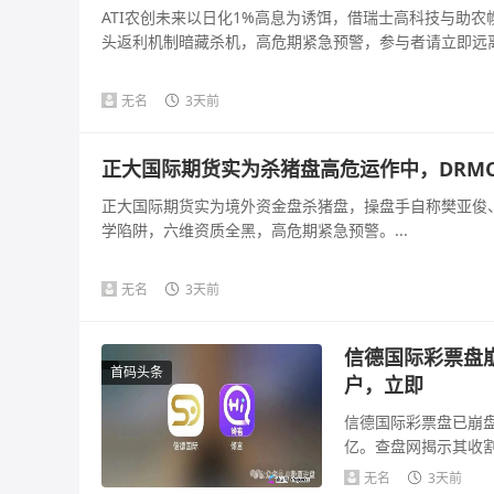
ATI农创未来以日化1%高息为诱饵，借瑞士高科技与助
头返利机制暗藏杀机，高危期紧急预警，参与者请立即远离。
无名
3天前
正大国际期货实为杀猪盘高危运作中，DRM
正大国际期货实为境外资金盘杀猪盘，操盘手自称樊亚俊、
学陷阱，六维资质全黑，高危期紧急预警。...
无名
3天前
信德国际彩票盘
首码头条
户，立即
信德国际彩票盘已崩盘
亿。查盘网揭示其收
可疑，法律风险...
无名
3天前