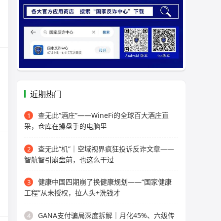
近期热门
查无此“酒庄”——WineFi的全球百大酒庄直
1
采，仓库在操盘手的电脑里
查无此“机”｜空域视界疯狂投诉反诈文章——
2
智航智引崩盘前，也这么干过
健康中国四期崩了换健康规划——“国家健康
3
工程”从未授权，拉人头+洗钱才
GANA支付骗局深度拆解｜月化45%、六级传
4