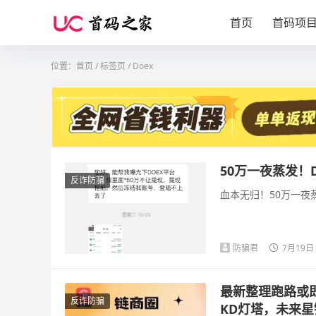
首页
首码项
位置：
首页
/
标签页
/ Doex
50万一夜蒸发！
反诈防骗
血本无归！50万一夜
防骗君
7月19日
最新整理跑路或即
反诈防骗
KD灯塔，未来