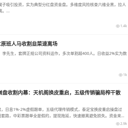
农幌子吸引投资，实为典型分红盘资金盘。多维度风险核查六维全黑，拉人
...
1.4k
C原班人马收割韭菜速离场
李先生，套牌正规公司资料运作，多次单割超400人。日收益2%实为数
1k
崩盘收割内幕：天机阁换皮重启，五级传销骗局榨干散
，日息1%-2%虚假跟单，五级代理传销模式，泰足宝换皮重启操盘过
割套路，中彩票跟单全是假的，提现拖延，快速撤离避免损失。资金来源
2.9k