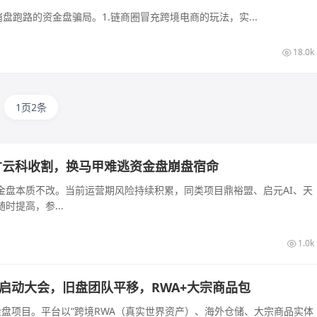
盘跑路的资金盘骗局。1.链商圈冒充跨境电商的玩法，实...
18.0k
1页2条
才云科收割，换马甲难逃资金盘崩盘宿命
金盘本质不改。当前运营期风险持续积累，同类项目鼎裕盟、启元AI、天
提高，参...
1.0k
长沙启动大会，旧盘团队平移，RWA+大宗商品包
的资金盘项目。平台以“跨境RWA（真实世界资产）、海外仓储、大宗商品实体