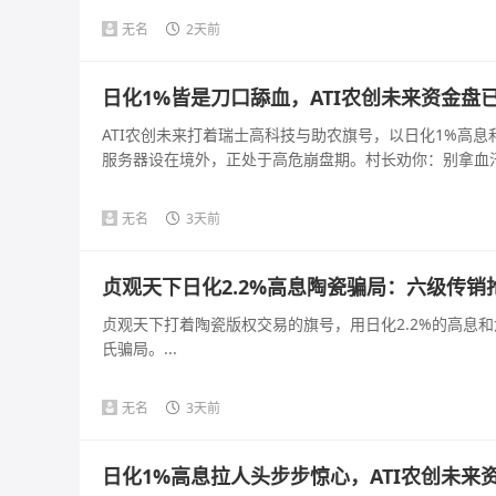
无名
2天前
日化1%皆是刀口舔血，ATI农创未来资金盘
ATI农创未来打着瑞士高科技与助农旗号，以日化1%高
服务器设在境外，正处于高危崩盘期。村长劝你：别拿血汗钱
无名
3天前
贞观天下日化2.2%高息陶瓷骗局：六级传
贞观天下打着陶瓷版权交易的旗号，用日化2.2%的高息
氏骗局。...
无名
3天前
日化1%高息拉人头步步惊心，ATI农创未来