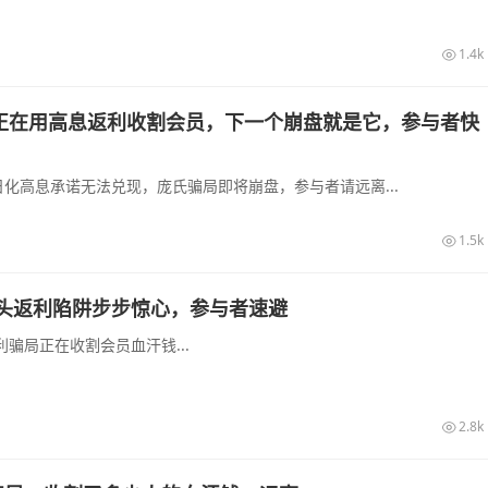
1.4k
正在用高息返利收割会员，下一个崩盘就是它，参与者快
化高息承诺无法兑现，庞氏骗局即将崩盘，参与者请远离...
1.5k
头返利陷阱步步惊心，参与者速避
骗局正在收割会员血汗钱...
2.8k