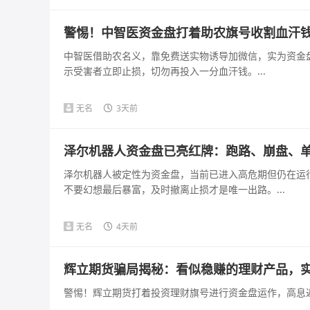
警惕！中智医资金盘打着助农旗号收割血汗
中智医借助农名义，靠免费送实物诱导加微信，实为资金
示受害者立即止损，切勿再投入一分血汗钱。...
无名
3天前
泽尔机器人资金盘已亮红牌：跑路、崩盘、
泽尔机器人被定性为资金盘，当前已进入高危期但仍在运
不要幻想最后暴富，及时撤离止损才是唯一出路。...
无名
4天前
辉立期货骗局揭秘：看似稳赚的理财产品，
警惕！辉立期货打着投资理财旗号进行资金盘运作，高息返