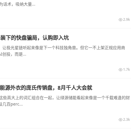
话术，吸纳大量...
2.9k
算力包装下的快盘骗局，认购即入坑
起，让极光星链听起来像是下一个科技独角兽。但它一不上架正规应用商
创投，而是...
1.7k
披着新能源外衣的庞氏传销盘，8月千人大会就
—这些高大上的词汇组合在一起，让绿源储能看起来像是一个千载难逢的财
perc...
2.3k