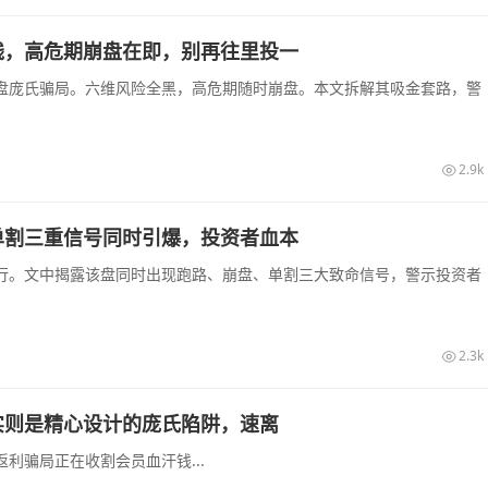
钱，高危期崩盘在即，别再往里投一
盘庞氏骗局。六维风险全黑，高危期随时崩盘。本文拆解其吸金套路，警
2.9k
单割三重信号同时引爆，投资者血本
行。文中揭露该盘同时出现跑路、崩盘、单割三大致命信号，警示投资者
2.3k
实则是精心设计的庞氏陷阱，速离
利骗局正在收割会员血汗钱...