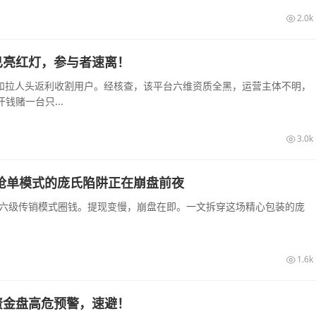
2.0k
已亮红灯，参与者速离！
息和拉人头返利收割用户。经核查，该平台六维资质全黑，运营主体不明，
赌一台只...
3.0k
销抢单模式的庞氏陷阱正在崩盘前夜
和六级传销模式圈钱。提现变慢，崩盘在即。一文拆穿这场精心包装的庞
1.6k
资金盘高危预警，速避！