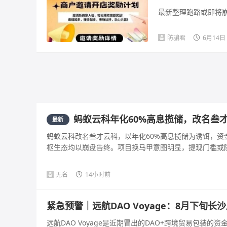
最新整理跑路或即将崩
防骗君
6月14日
蚂蚁云科年化60%高息揽储，改名叁
最新
蚂蚁云科改名叁才云科，以年化60%高息揽储为诱饵，资
枢生态均以崩盘告终。项目换马甲意图明显，提现门槛或随时
无名
14小时前
紧急预警｜远航DAO Voyage：8月下旬
远航DAO Voyage是近期冒出的DAO+跨境贸易包装