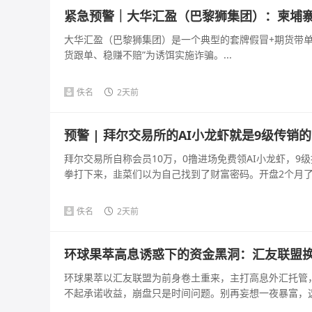
紧急预警｜大华汇盈（巴黎狮集团）：柬埔寨
大华汇盈（巴黎狮集团）是一个典型的套牌假冒+期货带单+
货跟单、稳赚不赔”为诱饵实施诈骗。...
佚名
2天前
预警 | 拜尔交易所的AI小龙虾就是9级传销
拜尔交易所自称会员10万，0撸进场免费领AI小龙虾，9级
拳打下来，韭菜们以为自己找到了财富密码。开盘2个月了，
佚名
2天前
环球果萃高息诱惑下的资金黑洞：汇友联盟
环球果萃以汇友联盟为前身卷土重来，主打高息外汇托管
不起承诺收益，崩盘只是时间问题。别再妄想一夜暴富，这是