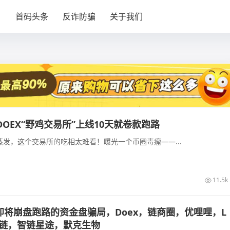
目
首码头条
反诈防骗
关于我们
DOEX“野鸡交易所”上线10天就卷款跑路
蒸发，这个交易所的吃相太难看！曝光一个币圈毒瘤——...
11.5k
将崩盘跑路的资金盘骗局，Doex，链商圈，优哩哩，L
星链，智链星途，默克生物