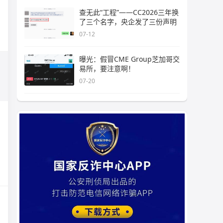
查无此“工程”——CC2026三年换
了三个名字，央企发了三份声明
07-12
曝光：假冒CME Group芝加哥交
易所，要注意啊！
07-20