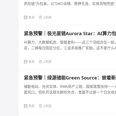
供应链”为包装，以“DAO治理、质押生息、实体货物兜底”为
佚名
2天前
紧急预警｜极光星链Aurora Star：AI
AI算力、大数据机房、智能套利——这三个词组合在一
店，二搞每日固定分红，三设多级推广奖励。这不是什么AI
佚名
2天前
紧急预警｜绿源储能Green Source：
储能电站、光伏实体、RWA资产上链、国家政策扶持—
富风口。但扒开这层光鲜的外衣，里面不过是一个日化收益几百
佚名
2天前