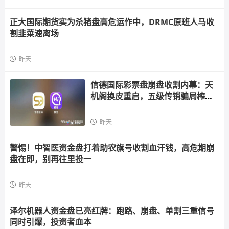
正大国际期货实为杀猪盘高危运作中，DRMC原班人马收
割韭菜速离场
昨天
信德国际彩票盘崩盘收割内幕：天
机阁换皮重启，五级传销骗局榨干
散户，立即
昨天
警惕！中智医资金盘打着助农旗号收割血汗钱，高危期崩
盘在即，别再往里投一
昨天
泽尔机器人资金盘已亮红牌：跑路、崩盘、单割三重信号
同时引爆，投资者血本