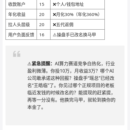
收款账户
15
❌个人/钱包地址
年化收益
20
❌月化30%（年化360%）
拉人头层级
20
❌五代返佣
用户负面反馈
16
⚠️操盘手已改名换马甲
⚠️
紧急提醒：
AI算力赛道竞争白热化，行业
盈利微薄。你投10万，月收益3万？哪个AI
公司敢承诺这种回报？操盘手“瑶总”已经改
名“王皓临”了。你见过哪个正规项目的老板
临近发钱的时候改名的？能提现的赶紧提，
再等一分没有。他换完马甲，就轮到换你的
本金了。