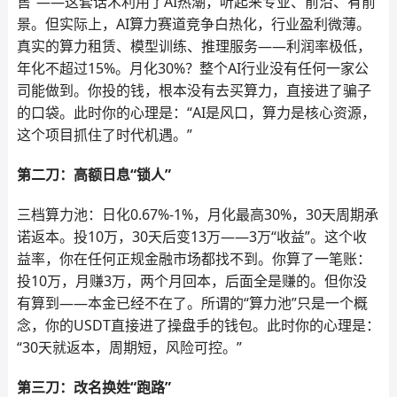
售”——这套话术利用了AI热潮，听起来专业、前沿、有前
景。但实际上，AI算力赛道竞争白热化，行业盈利微薄。
真实的算力租赁、模型训练、推理服务——利润率极低，
年化不超过15%。月化30%？整个AI行业没有任何一家公
司能做到。你投的钱，根本没有去买算力，直接进了骗子
的口袋。此时你的心理是：“AI是风口，算力是核心资源，
这个项目抓住了时代机遇。”
第二刀：高额日息“锁人”
三档算力池：日化0.67%-1%，月化最高30%，30天周期承
诺返本。投10万，30天后变13万——3万“收益”。这个收
益率，你在任何正规金融市场都找不到。你算了一笔账：
投10万，月赚3万，两个月回本，后面全是赚的。但你没
有算到——本金已经不在了。所谓的“算力池”只是一个概
念，你的USDT直接进了操盘手的钱包。此时你的心理是：
“30天就返本，周期短，风险可控。”
第三刀：改名换姓“跑路”