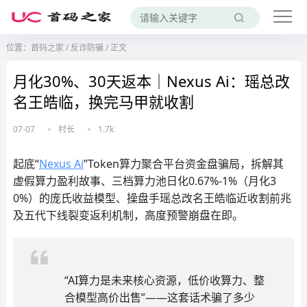
位置：
首码之家
/
反诈防骗
/
正文
月化30%、30天返本｜Nexus Ai：瑶总改
名王皓临，换完马甲就收割
07-07
村长
1.7k
起底“
Nexus Ai
”Token算力聚合平台资金盘骗局，拆解其
虚假算力盈利故事、三档算力池日化0.67%-1%（月化3
0%）的庞氏收益模型、操盘手瑶总改名王皓临近收割前兆
及五代下线裂变返利机制，高度预警崩盘在即。
“AI算力是未来核心资源，低价收算力、整
合模型高价出售”——这套话术骗了多少