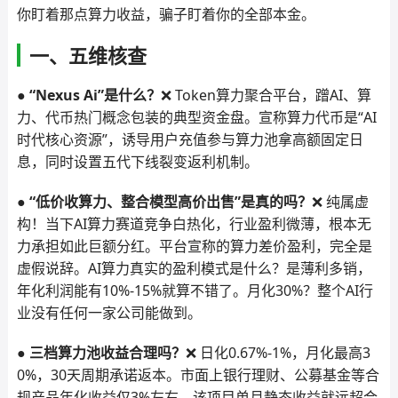
你盯着那点算力收益，骗子盯着你的全部本金。
一、五维核查
● “Nexus Ai”是什么？
❌ Token算力聚合平台，蹭AI、算
力、代币热门概念包装的典型资金盘。宣称算力代币是“AI
时代核心资源”，诱导用户充值参与算力池拿高额固定日
息，同时设置五代下线裂变返利机制。
● “低价收算力、整合模型高价出售”是真的吗？
❌ 纯属虚
构！当下AI算力赛道竞争白热化，行业盈利微薄，根本无
力承担如此巨额分红。平台宣称的算力差价盈利，完全是
虚假说辞。AI算力真实的盈利模式是什么？是薄利多销，
年化利润能有10%-15%就算不错了。月化30%？整个AI行
业没有任何一家公司能做到。
● 三档算力池收益合理吗？
❌ 日化0.67%-1%，月化最高3
0%，30天周期承诺返本。市面上银行理财、公募基金等合
规产品年化收益仅3%左右，该项目单月静态收益就远超合