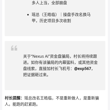
多人上当，全部崩盘
瑶总（王皓临）｜操盘手改名换马
甲，历史项目多次收割
关于“Nexus Ai”资金盘骗局，村长将持续跟
进。如你有该骗局的内幕猛料，或其他资金
盘线索，直接加村长飞机号：
@exp567
，
把证据砸过来。
村长提醒：
瑶总改名王皓临，不是重新做人，是重新骗
人。能跑的赶紧跑。