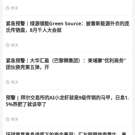
昨天
紧急预警｜绿源储能Green Source：披着新能源外衣的庞
氏传销盘，8月千人大会就
昨天
紧急预警｜大华汇盈（巴黎狮集团）：柬埔寨“优利商务”
团伙换壳第五弹，开
昨天
预警 | 拜尔交易所的AI小龙虾就是9级传销的马甲，日息1.
5%养肥了就该宰了
昨天
环球果萃高息诱惑下的资金黑洞：汇友联盟换壳重生，高