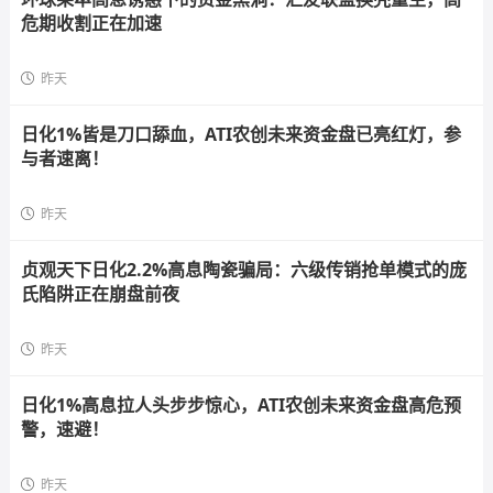
危期收割正在加速
昨天
日化1%皆是刀口舔血，ATI农创未来资金盘已亮红灯，参
与者速离！
昨天
贞观天下日化2.2%高息陶瓷骗局：六级传销抢单模式的庞
氏陷阱正在崩盘前夜
昨天
日化1%高息拉人头步步惊心，ATI农创未来资金盘高危预
警，速避！
昨天