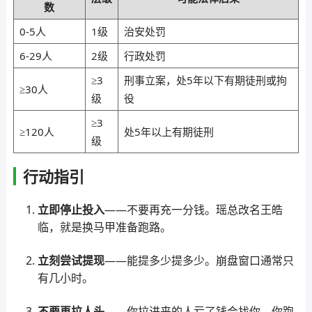
数
0-5人
1级
治安处罚
6-29人
2级
行政处罚
≥3
刑事立案，处5年以下有期徒刑或拘
≥30人
级
役
≥3
≥120人
处5年以上有期徒刑
级
行动指引
立即停止投入
——不要再充一分钱。瑶总改名王皓
临，就是换马甲准备跑路。
立刻尝试提现
——能提多少提多少。崩盘窗口通常只
有几小时。
不要再拉人头
——你拉进来的人亏了钱会找你。你跑