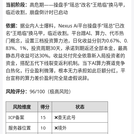
当前阶段：
高危期——操盘手“瑶总”改名“王皓临”换马甲，
临近收割，崩盘倒计时已启动
依据：
据业内人士爆料，Nexus Ai平台操盘手“瑶总”已改
名“王皓临”换马甲，临近收割。平台蹭AI、算力、代币热
门概念，设置三档投资算力池，日化收益分别为0.67%、0.
83%、1%，投资周期30天，承诺到期返还全部本金，最高
静态月收益可达30%。收益兑付完全依靠新入局投资者的
资金，搭配五代下线裂变返利机制。当下AI算力赛道竞争
白热化，行业盈利微薄，根本无力承担如此巨额分红，平
台宣称的算力差价盈利完全是虚假说辞。
风险评分：
96/100（极高风险）
风险维度
得分
状态
ICP备案
15
❌查无此号
服务器位置
10
❌境外