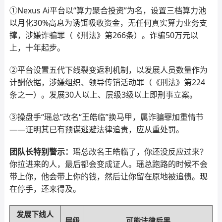
①Nexus Ai平台以“算力聚合投资”为名，设置三档算力池
以月化30%高息为诱饵吸收资金，无任何真实算力业务支
撑，涉嫌诈骗罪（《刑法》第266条）。诈骗50万元以
上，十年起步。
②平台设置五代下线裂变返利机制，以发展人员数量作为
计酬依据，涉嫌组织、领导传销活动罪（《刑法》第224
条之一）。发展30人以上、层级3级以上即刑事立案。
③操盘手“瑶总”改名“王皓临”换马甲，属诈骗罪加重情节
——证明其已有预谋逃避法律追责，应从重处罚。
团队长特别警示：
瑶总改名王皓临了，你还没反应过来？
你拉进来的人，最后都会变成证人。瑶总跑路的时候不会
带上你，他会带上你的钱，然后让你留在原地被追债。现
在停手，还来得及。
发展下线人
层级
可能法律后果