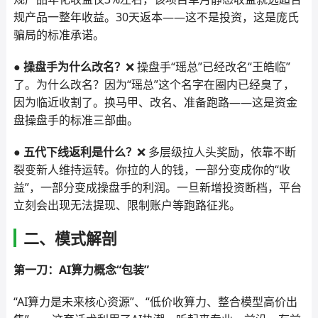
规产品一整年收益。30天返本——这不是投资，这是庞氏
骗局的标准承诺。
● 操盘手为什么改名？
❌ 操盘手“瑶总”已经改名“王皓临”
了。为什么改名？因为“瑶总”这个名字在圈内已经臭了，
因为临近收割了。换马甲、改名、准备跑路——这是资金
盘操盘手的标准三部曲。
● 五代下线返利是什么？
❌ 多层级拉人头奖励，依靠不断
裂变新人维持运转。你拉的人的钱，一部分变成你的“收
益”，一部分变成操盘手的利润。一旦新增投资断档，平台
立刻会出现无法提现、限制账户等跑路征兆。
二、模式解剖
第一刀：AI算力概念“包装”
“AI算力是未来核心资源”、“低价收算力、整合模型高价出