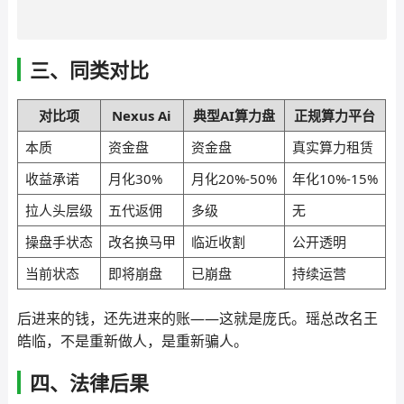
三、同类对比
对比项
Nexus Ai
典型AI算力盘
正规算力平台
本质
资金盘
资金盘
真实算力租赁
收益承诺
月化30%
月化20%-50%
年化10%-15%
拉人头层级
五代返佣
多级
无
操盘手状态
改名换马甲
临近收割
公开透明
当前状态
即将崩盘
已崩盘
持续运营
后进来的钱，还先进来的账——这就是庞氏。瑶总改名王
皓临，不是重新做人，是重新骗人。
四、法律后果