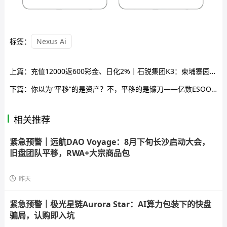
标签：
Nexus Ai
上篇：
充值12000返600彩金、日化2%｜石锐集团K3：柬埔寨园区的彩票“工作室”开到你家门口了
下篇：
你以为“平移”的是资产？不，平移的是镰刀——亿数ESOO换个壳继续割
相关推荐
紧急预警｜远航DAO Voyage：8月下旬长沙启动大会，
旧盘团队平移，RWA+大宗商品包
昨天
紧急预警｜极光星链Aurora Star：AI算力包装下的快盘
骗局，认购即入坑