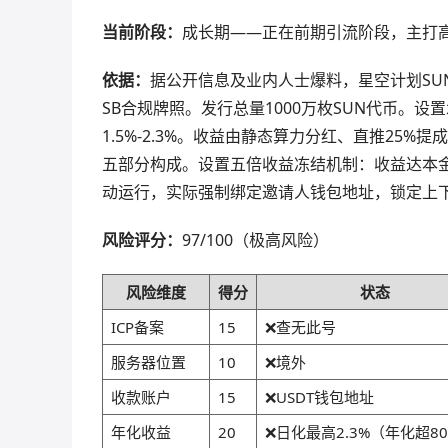
当前阶段：
成长期——正在前期引流阶段，主打
依据：
据公开信息及业内人士爆料，星空计划SUN
SB合规牌照。发行总量1000万枚SUN代币。设
1.5%-2.3%。收益由静态算力分红、直推25%
五部分构成。设置五倍收益冻结机制：收益达本
动运行，实际强制绑定邀请人钱包地址，锁定上
风险评分：
97/100（极高风险）
风险维度
得分
状态
ICP备案
15
❌查无此号
服务器位置
10
❌境外
收款账户
15
❌USDT钱包地址
年化收益
20
❌日化最高2.3%（年化超80