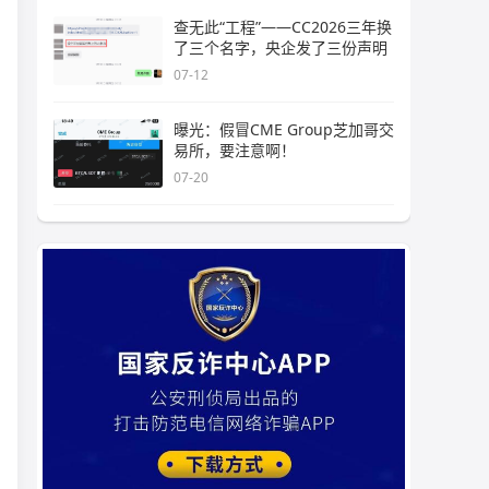
查无此“工程”——CC2026三年换
了三个名字，央企发了三份声明
07-12
曝光：假冒CME Group芝加哥交
易所，要注意啊！
07-20