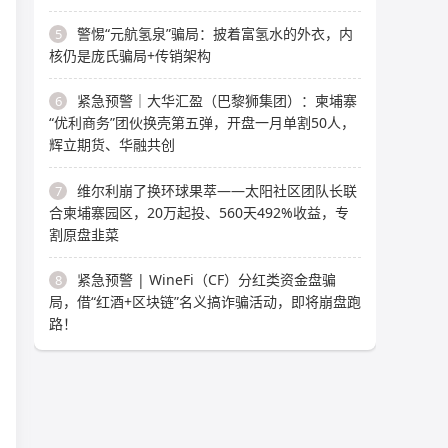
警惕“元航氢泉”骗局：披着富氢水的外衣，内
5
核仍是庞氏骗局+传销架构
紧急预警｜大华汇盈（巴黎狮集团）：柬埔寨
6
“优利商务”团伙换壳第五弹，开盘一月单割50人，
辉立期货、华融共创
维尔利崩了换环球果萃——太阳社区团队长联
7
合柬埔寨园区，20万起投、560天492%收益，专
割原盘韭菜
紧急预警 | WineFi（CF）分红类资金盘骗
8
局，借“红酒+区块链”名义搞诈骗活动，即将崩盘跑
路！