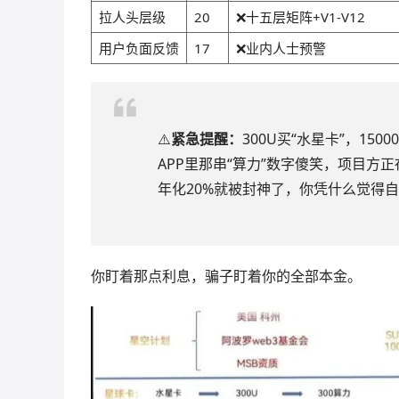
拉人头层级
20
❌十五层矩阵+V1-V12
用户负面反馈
17
❌业内人士预警
⚠️
紧急提醒：
300U买“水星卡”，15
APP里那串“算力”数字傻笑，项目方
年化20%就被封神了，你凭什么觉得
你盯着那点利息，骗子盯着你的全部本金。