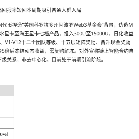
高回报率短回本周期吸引普通人群入局
代币捏造“美国科罗拉多州阿波罗Web3基金会”背景，伪造M
置水星卡至海王星卡七档产品，投入300U至15000U，日化收益
提成、V1-V12十二个团队等级、十五层矩阵奖励、晋升现金奖励
金5倍后冻结动态收益，需复购解冻。对外宣称链上智能合约自
下级关系，非去中心化。目前处于前期引流阶段。
0%）