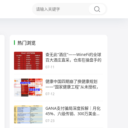
热门浏览
查无此“酒庄”——WineFi的全球
百大酒庄直采，仓库在操盘手的
07-11
健康中国四期崩了换健康规划
——“国家健康工程”从未授权，
07-12
GANA支付骗局深度拆解｜月化
45%、六级传销、300万美金窟
窿，拉菲
07-23