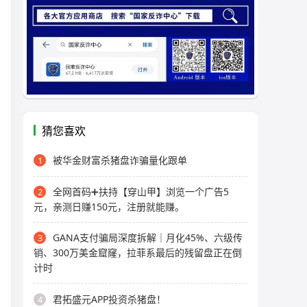
猜您喜欢
被华金财富杀猪盘诈骗量化跟单
1
全网首码➕扶持【穿山甲】浏览一个广告5
2
元，亲测日赚150元，注册就能赚。
GANA支付骗局深度拆解｜月化45%、六级传
3
销、300万美金窟窿，拉菲系最后的残留盘正在倒
计时
君拓盛元APP投资杀猪盘！
4