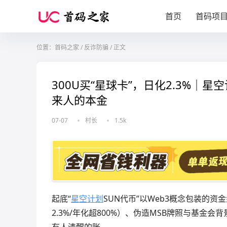
首页
首码项
位置：
首码之家
/
反诈防骗
/
正文
300U买“星球卡”，日化2.3%｜
来人的本金
07-07
村长
1.5k
起底“
星空计划
SUN代币”以Web3概念包装的资
2.3%/年化超800%）、伪造MSB牌照与基
有人清醒的账。