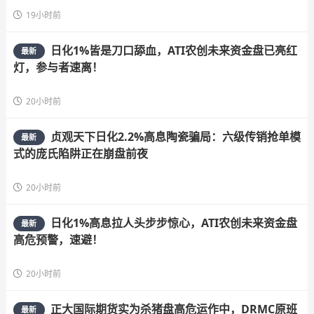
19小时前
日化1%皆是刀口舔血，ATI农创未来资金盘已亮红
最新
灯，参与者速离！
20小时前
贞观天下日化2.2%高息陶瓷骗局：六级传销抢单模
最新
式的庞氏陷阱正在崩盘前夜
20小时前
日化1%高息拉人头步步惊心，ATI农创未来资金盘
最新
高危预警，速避！
20小时前
正大国际期货实为杀猪盘高危运作中，DRMC原班
最新