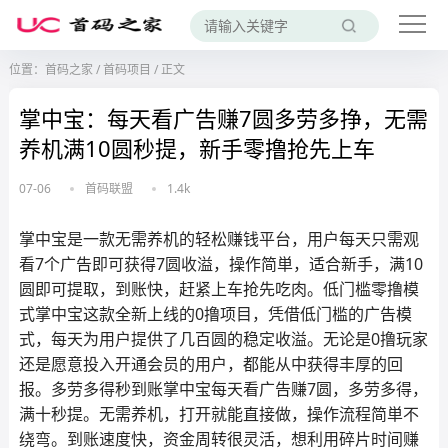
位置：
首码之家
/
首码项目
/
正文
掌中宝：每天看广告赚7圆多劳多挣，无需
养机满10圆秒提，新手零撸抢先上车
07-06
首码联盟
1.4k
掌中宝是一款无需养机的轻松赚钱平台，用户每天只需观
看7个广告即可获得7圆收溢，操作简単，适合新手，满10
圆即可提取，到账快，赶紧上车抢先吃肉。低门槛零撸模
式掌中宝这款全新上线的0撸项目，凭借低门槛的广告模
式，每天为用户提供了几百圆的稳定收溢。无论是0撸玩家
还是愿意投入开通会员的用户，都能从中获得丰厚的回
报。多劳多得秒到账掌中宝每天看广告赚7圆，多劳多得，
满十秒提。无需养机，打开就能直接做，操作流程简単不
绕弯。到账速度快，资金周转很灵活，想利用碎片时间赚