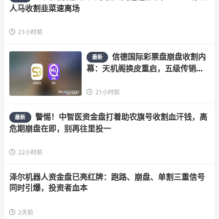
人马收割韭菜速离场
21小时前
信德国际彩票盘崩盘收割内
最新
幕：天机阁换皮重启，五级传销骗
局榨干散户，立即
21小时前
警惕！中智医资金盘打着助农旗号收割血汗钱，高
最新
危期崩盘在即，别再往里投一
22小时前
泽尔机器人资金盘已亮红牌：跑路、崩盘、单割三重信号
同时引爆，投资者血本
2天前