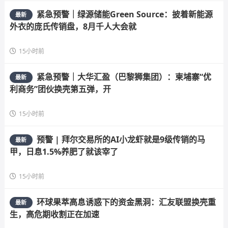
紧急预警｜绿源储能Green Source：披着新能源
最新
外衣的庞氏传销盘，8月千人大会就
15小时前
紧急预警｜大华汇盈（巴黎狮集团）：柬埔寨“优
最新
利商务”团伙换壳第五弹，开
15小时前
预警 | 拜尔交易所的AI小龙虾就是9级传销的马
最新
甲，日息1.5%养肥了就该宰了
15小时前
环球果萃高息诱惑下的资金黑洞：汇友联盟换壳重
最新
生，高危期收割正在加速