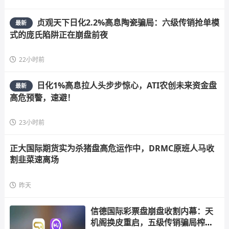
贞观天下日化2.2%高息陶瓷骗局：六级传销抢单模
最新
式的庞氏陷阱正在崩盘前夜
22小时前
日化1%高息拉人头步步惊心，ATI农创未来资金盘
最新
高危预警，速避！
23小时前
正大国际期货实为杀猪盘高危运作中，DRMC原班人马收
割韭菜速离场
昨天
信德国际彩票盘崩盘收割内幕：天
机阁换皮重启，五级传销骗局榨干