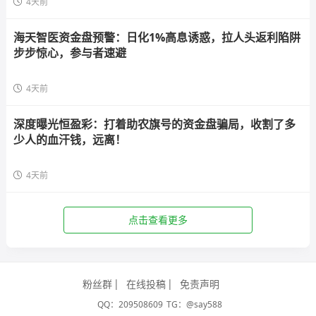
4天前
海天智医资金盘预警：日化1%高息诱惑，拉人头返利陷阱
步步惊心，参与者速避
4天前
深度曝光恒盈彩：打着助农旗号的资金盘骗局，收割了多
少人的血汗钱，远离！
4天前
点击查看更多
粉丝群
在线投稿
免责声明
QQ：209508609
TG：@say588