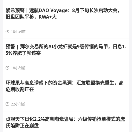
紧急预警｜远航DAO Voyage：8月下旬长沙启动大会，
旧盘团队平移，RWA+大
18小时前
预警 | 拜尔交易所的AI小龙虾就是9级传销的马甲，日息1.
5%养肥了就该宰
18小时前
环球果萃高息诱惑下的资金黑洞：汇友联盟换壳重生，高
危期收割正在
22小时前
贞观天下日化2.2%高息陶瓷骗局：六级传销抢单模式的庞
氏陷阱正在崩盘