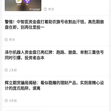
散户，立即
昨天
警惕！中智医资金盘打着助农旗号收割血汗钱，高危期崩
盘在即，别再往里投一
昨天
泽尔机器人资金盘已亮红牌：跑路、崩盘、单割三重信号
同时引爆，投资者血本
2天前
辉立期货骗局揭秘：看似稳赚的理财产品，实则是精心设
计的庞氏陷阱，速离
4天前