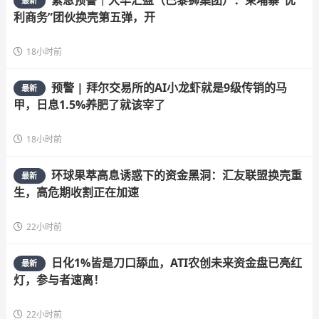
最新
利商务”团伙换壳第五弹，开
18小时前
预警 | 拜尔交易所的AI小龙虾就是9级传销的马
最新
甲，日息1.5%养肥了就该宰了
18小时前
环球果萃高息诱惑下的资金黑洞：汇友联盟换壳重
最新
生，高危期收割正在加速
22小时前
日化1%皆是刀口舔血，ATI农创未来资金盘已亮红
最新
灯，参与者速离！
22小时前