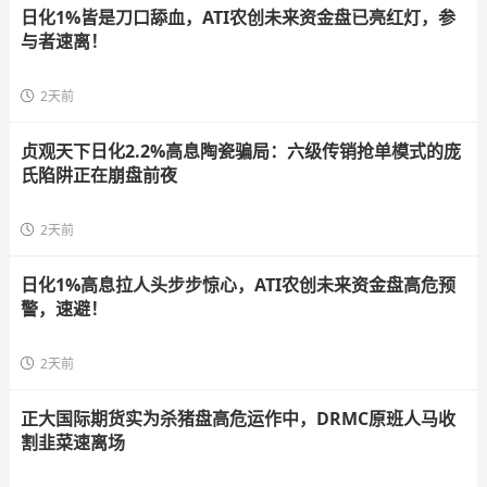
日化1%皆是刀口舔血，ATI农创未来资金盘已亮红灯，参
与者速离！
2天前
贞观天下日化2.2%高息陶瓷骗局：六级传销抢单模式的庞
氏陷阱正在崩盘前夜
2天前
日化1%高息拉人头步步惊心，ATI农创未来资金盘高危预
警，速避！
2天前
正大国际期货实为杀猪盘高危运作中，DRMC原班人马收
割韭菜速离场