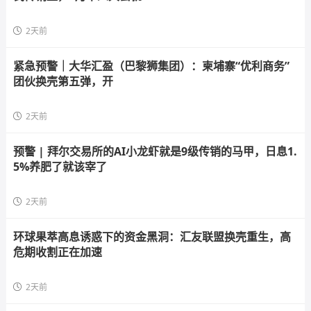
2天前
紧急预警｜大华汇盈（巴黎狮集团）：柬埔寨“优利商务”
团伙换壳第五弹，开
2天前
预警 | 拜尔交易所的AI小龙虾就是9级传销的马甲，日息1.
5%养肥了就该宰了
2天前
环球果萃高息诱惑下的资金黑洞：汇友联盟换壳重生，高
危期收割正在加速
2天前