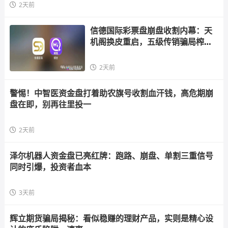
2天前
信德国际彩票盘崩盘收割内幕：天
机阁换皮重启，五级传销骗局榨干
散户，立即
2天前
警惕！中智医资金盘打着助农旗号收割血汗钱，高危期崩
盘在即，别再往里投一
2天前
泽尔机器人资金盘已亮红牌：跑路、崩盘、单割三重信号
同时引爆，投资者血本
3天前
辉立期货骗局揭秘：看似稳赚的理财产品，实则是精心设