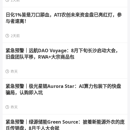
2天前
日化1%皆是刀口舔血，ATI农创未来资金盘已亮红灯，参
与者速离！
2天前
紧急预警｜远航DAO Voyage：8月下旬长沙启动大会，
旧盘团队平移，RWA+大宗商品包
昨天
紧急预警｜极光星链Aurora Star：AI算力包装下的快盘
骗局，认购即入坑
昨天
紧急预警｜绿源储能Green Source：披着新能源外衣的庞
氏传销盘，8月千人大会就