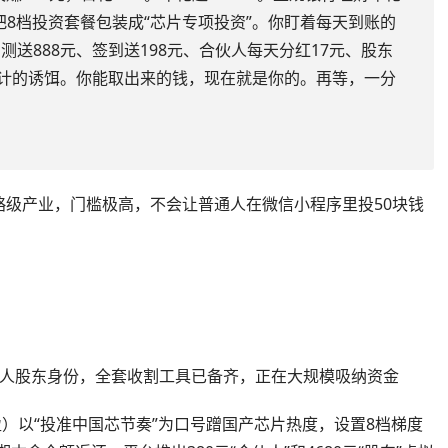
把8档投资套餐包装成“芯片专项投资”。你盯着每天到账的
送888元、签到送198元、合伙人每天分红17元、股东
设计的诱饵。你能取出来的钱，现在就是你的。再等，一分
级产业，门槛极高，不会让普通人在微信小程序里投50块钱
伙人股东身份，全套收割工具已备齐，正在大规模吸纳资金
ip盈）以“投准中国芯节奏”为口号蹭国产芯片热度，设置8档梯度