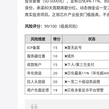
投资套餐（50-5000元），宣称日化4%-11%、
身份，承诺80天周期高额分红。动态佣金设一至
真实投资项目。正规芯片产业投资门槛极高，不
风险评分：
99/100（极高风险）
风险维度
得分
状态
ICP备案
15
❌查无此号
服务器位置
10
❌境外
收款账户
15
❌个人/第三方支付
年化收益
20
❌日化最高11%（年化超40
拉人头层级
20
❌一至二十级动态返佣
用户负面反馈
19
❌已有多家反诈平台预警