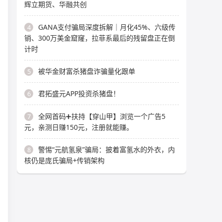
辉立期货、华融共创
GANA支付骗局深度拆解｜月化45%、六级传
4
销、300万美金窟窿，拉菲系最后的残留盘正在倒
计时
被华金财富杀猪盘诈骗量化跟单
5
君拓盛元APP投资杀猪盘！
6
全网首码➕扶持【穿山甲】浏览一个广告5
7
元，亲测日赚150元，注册就能赚。
警惕“元航氢泉”骗局：披着富氢水的外衣，内
8
核仍是庞氏骗局+传销架构