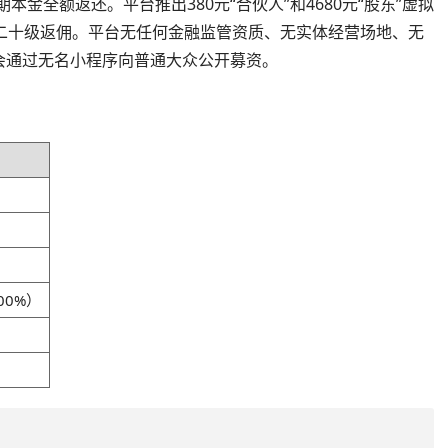
到期本金全额返还。平台推出380元“合伙人”和4680元“股东”虚拟
二十级返佣。平台无任何金融监管资质、无实体经营场地、无
会通过无名小程序向普通大众公开募资。
00%）