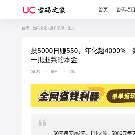
首页
首码项
位置：
首码之家
/
反诈防骗
/
正文
投5000日赚550，年化超4000
一批韭菜的本金
06-29
佚名
1.5k
50元每天赚2元，日化4%。5000元每