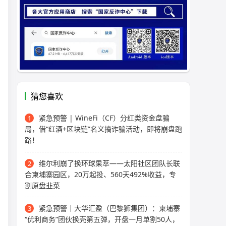
猜您喜欢
紧急预警 | WineFi（CF）分红类资金盘骗
1
局，借“红酒+区块链”名义搞诈骗活动，即将崩盘跑
路！
维尔利崩了换环球果萃——太阳社区团队长联
2
合柬埔寨园区，20万起投、560天492%收益，专
割原盘韭菜
紧急预警｜大华汇盈（巴黎狮集团）：柬埔寨
3
“优利商务”团伙换壳第五弹，开盘一月单割50人，