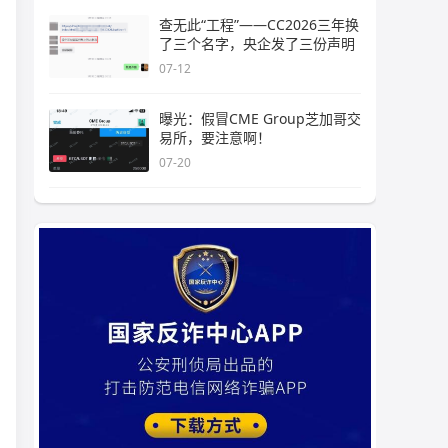
查无此“工程”——CC2026三年换
了三个名字，央企发了三份声明
07-12
曝光：假冒CME Group芝加哥交
易所，要注意啊！
07-20