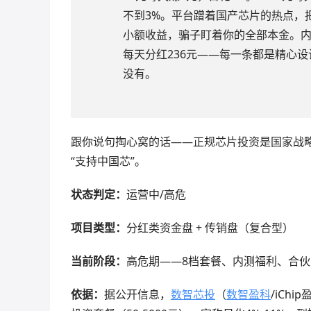
不到3%。平台蹭着国产芯片的热点，
小额收益，骗子盯着你的全部本金。内测
每天分红236元——每一条都是精心
没有。
跟你说句掏心窝的话——正规芯片投资是国家战略
“支持中国芯”。
状态判定：
运营中/高危
项目类型：
分红类资金盘 + 传销盘（复合型）
当前阶段：
高危期——8档套餐、内测福利、合
依据：
据公开信息，
数智芯投
（
数智盈科
/iCh