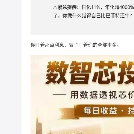
⚠️
紧急提醒：
日化11%，年化超400
了。你凭什么觉得自己比巴菲特还牛
你盯着那点利息，骗子盯着你的全部本金。