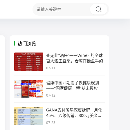
热门浏览
查无此“酒庄”——WineFi的全球
百大酒庄直采，仓库在操盘手的
07-11
健康中国四期崩了换健康规划
——“国家健康工程”从未授权，
07-12
GANA支付骗局深度拆解｜月化
45%、六级传销、300万美金窟
窿，拉菲
07-23