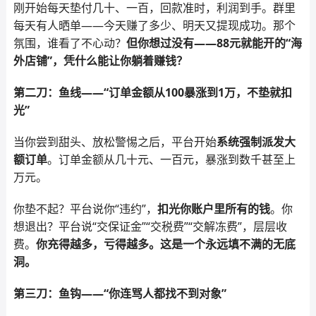
刚开始每天垫付几十、一百，回款准时，利润到手。群里
每天有人晒单——今天赚了多少、明天又提现成功。那个
氛围，谁看了不心动？
但你想过没有——88元就能开的“海
外店铺”，凭什么能让你躺着赚钱？
第二刀：鱼线——“订单金额从100暴涨到1万，不垫就扣
光”
当你尝到甜头、放松警惕之后，平台开始
系统强制派发大
额订单
。订单金额从几十元、一百元，暴涨到数千甚至上
万元。
你垫不起？平台说你“违约”，
扣光你账户里所有的钱
。你
想退出？平台说“交保证金”“交税费”“交解冻费”，层层收
费。
你充得越多，亏得越多。这是一个永远填不满的无底
洞。
第三刀：鱼钩——“你连骂人都找不到对象”