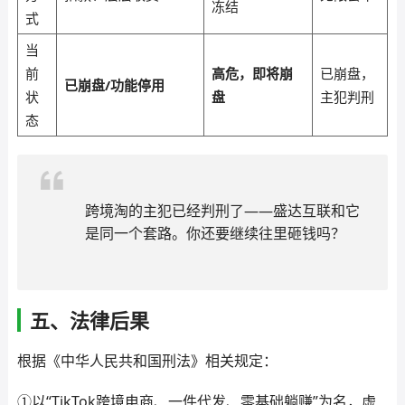
冻结
式
当
前
高危，即将崩
已崩盘，
已崩盘/功能停用
状
盘
主犯判刑
态
跨境淘的主犯已经判刑了——盛达互联和它
是同一个套路。你还要继续往里砸钱吗？
五、法律后果
根据《中华人民共和国刑法》相关规定：
①以“TikTok跨境电商、一件代发、零基础躺赚”为名，虚