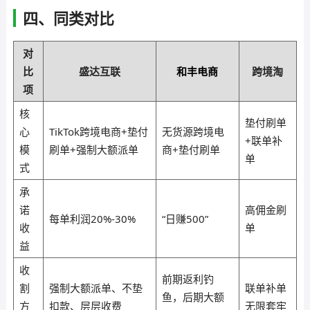
四、同类对比
对
比
盛达互联
和丰电商
跨境淘
项
核
垫付刷单
心
TikTok跨境电商+垫付
无货源跨境电
+联单补
模
刷单+强制大额派单
商+垫付刷单
单
式
承
诺
高佣金刷
每单利润20%-30%
“日赚500”
收
单
益
收
前期返利钓
割
强制大额派单、不垫
联单补单
鱼，后期大额
方
扣款、层层收费
无限套牢