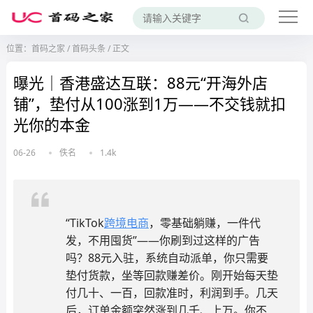
位置：
首码之家
/
首码头条
/
正文
曝光｜香港盛达互联：88元“开海外店
铺”，垫付从100涨到1万——不交钱就扣
光你的本金
06-26
佚名
1.4k
“TikTok
跨境电商
，零基础躺赚，一件代
发，不用囤货”——你刷到过这样的广告
吗？88元入驻，系统自动派单，你只需要
垫付货款，坐等回款赚差价。刚开始每天垫
付几十、一百，回款准时，利润到手。几天
后，订单金额突然涨到几千、上万。你不