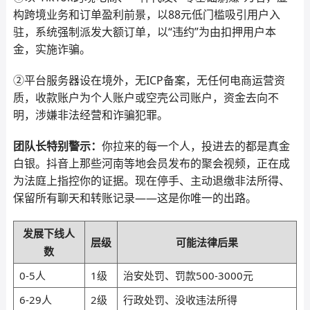
构跨境业务和订单盈利前景，以88元低门槛吸引用户入
驻，系统强制派发大额订单，以“违约”为由扣押用户本
金，实施诈骗。
②平台服务器设在境外，无ICP备案，无任何电商运营资
质，收款账户为个人账户或空壳公司账户，资金去向不
明，涉嫌非法经营和诈骗犯罪。
团队长特别警示：
你拉来的每一个人，投进去的都是真金
白银。抖音上那些河南等地会员发布的聚会视频，正在成
为法庭上指控你的证据。现在停手、主动退缴非法所得、
保留所有聊天和转账记录——这是你唯一的出路。
发展下线人
层级
可能法律后果
数
0-5人
1级
治安处罚、罚款500-3000元
6-29人
2级
行政处罚、没收违法所得