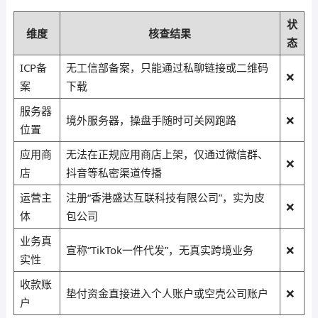
状
维度
核查结果
态
ICP备
无工信部备案，只能通过私聊链接或二维码
❌
案
下载
服务器
境外服务器，操盘手随时可关网跑路
❌
位置
应用商
无法在正规应用商店上架，仅通过微信群、
❌
店
抖音等私密渠道传播
运营主
注册“香港盛达互联科技有限公司”，实为皮
❌
体
包公司
业务真
宣称“TikTok一件代发”，无真实跨境业务
❌
实性
收款账
垫付资金直接进入个人账户或空壳公司账户
❌
户