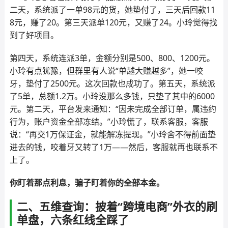
二天，系统派了一单98元的货，她垫付了，三天后回款11
8元，赚了20。第三天派单120元，又赚了24。小玲觉得找
到了好项目。
第四天，系统连派3单，金额分别是500、800、1200元。
小玲有点犹豫，但群里有人说“单越大赚越多”，她一咬
牙，垫付了2500元。这次回款也成功了。第五天，系统派
了5单，总额1.2万。小玲没那么多钱，只垫了其中的6000
元。第二天，平台发来通知：“因未完成全部订单，属违约
行为，账户资金全部冻结。”小玲慌了，联系客服，客服
说：“再交1万保证金，就能解冻提现。”小玲舍不得前面垫
进去的钱，咬着牙又转了1万——然后，客服就再也联系不
上了。
你盯着那点利息，骗子盯着你的全部本金。
二、五维查询：披着“跨境电商”外衣的刷
单盘，六条红线全踩了