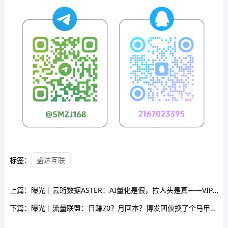
标签：
盛达互联
上篇：
曝光｜云珩数据ASTER：AI量化是假，拉人头是真——VIP10要拉5000人，日息2%全是画饼
下篇：
曝光｜流量联盟：日赚70？月回本？博发团伙换了个马甲又来割韭菜了