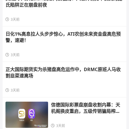
氏陷阱正在崩盘前夜
3天前
日化1%高息拉人头步步惊心，ATI农创未来资金盘高危预
警，速避！
3天前
正大国际期货实为杀猪盘高危运作中，DRMC原班人马收
割韭菜速离场
3天前
信德国际彩票盘崩盘收割内幕：天
机阁换皮重启，五级传销骗局榨干
散户，立即
3天前