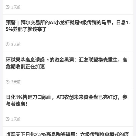
3天前
预警 | 拜尔交易所的AI小龙虾就是9级传销的马甲，日息1.
5%养肥了就该宰了
3天前
环球果萃高息诱惑下的资金黑洞：汇友联盟换壳重生，高
危期收割正在加速
3天前
日化1%皆是刀口舔血，ATI农创未来资金盘已亮红灯，参
与者速离！
3天前
贞观天下日化2.2%高息陶瓷骗局：六级传销抢单模式的庞