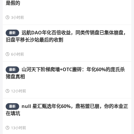
是假的
3小时前
远航DAO年化百倍收益，同类传销盘已集体崩盘，
最新
旧盘平移长沙站最后的收割
6小时前
山河天下阶梯爬墙+OTC搬砖：年化60%的庞氏杀
最新
猪盘真相
12小时前
null 星汇甄选年化60%，鼎裕盟已崩，你的本金正
最新
在填坑
13小时前