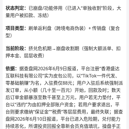
状态判定：
已崩盘/功能停用（已进入“单独收割”阶段，大
量用户被扣款、冻结）
项目类型：
刷单返利盘（跨境电商伪装）+ 传销盘（复合
型）
当前阶段：
挤兑危机期→崩盘收割期（强制大额派单、扣
押本金、层层收费）
依据：
据查盘网2026年6月9日报道，平台注册“香港盛达
互联科技有限公司”实为皮包公司，以“TikTok一件代发、
零基础躺赚”为名，入驻费仅88元；用户入驻后系统强制派
发订单，从小额（几十至一百元）开始，回款及时；数天
后订单金额暴涨至数千甚至上万元，用户若无力垫付，平
台以“违约”为由扣押全部账户资金；若用户要求退出，平
台则要求缴纳“保证金”“税费”等层层费用，最终失联；据查
盘网2026年6月10日报道，平台已进入危险期，兑付能力
持续恶化，所谓投资回报全靠新会员充值填坑，操盘手正