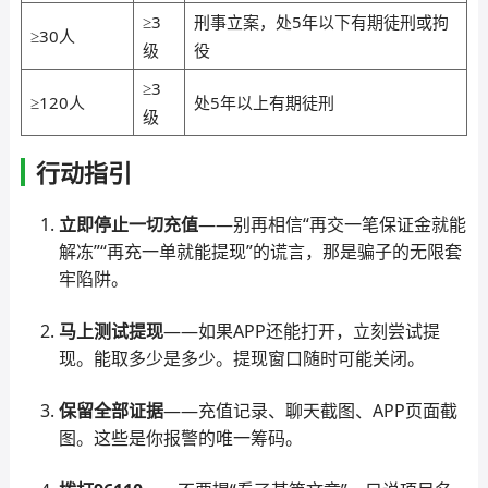
≥3
刑事立案，处5年以下有期徒刑或拘
≥30人
级
役
≥3
≥120人
处5年以上有期徒刑
级
行动指引
立即停止一切充值
——别再相信“再交一笔保证金就能
解冻”“再充一单就能提现”的谎言，那是骗子的无限套
牢陷阱。
马上测试提现
——如果APP还能打开，立刻尝试提
现。能取多少是多少。提现窗口随时可能关闭。
保留全部证据
——充值记录、聊天截图、APP页面截
图。这些是你报警的唯一筹码。