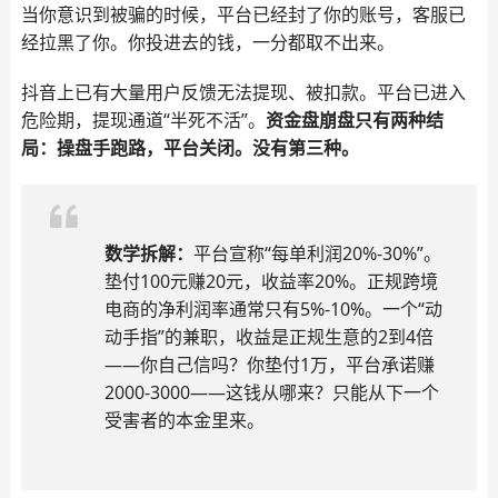
当你意识到被骗的时候，平台已经封了你的账号，客服已
经拉黑了你。你投进去的钱，一分都取不出来。
抖音上已有大量用户反馈无法提现、被扣款。平台已进入
危险期，提现通道“半死不活”。
资金盘崩盘只有两种结
局：操盘手跑路，平台关闭。没有第三种。
数学拆解：
平台宣称“每单利润20%-30%”。
垫付100元赚20元，收益率20%。正规跨境
电商的净利润率通常只有5%-10%。一个“动
动手指”的兼职，收益是正规生意的2到4倍
——你自己信吗？你垫付1万，平台承诺赚
2000-3000——这钱从哪来？只能从下一个
受害者的本金里来。