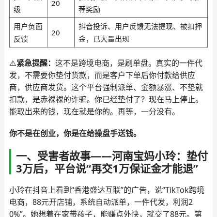
20
级
荐奖励
用户负面
抖音投诉、用户反馈无法提现、被扣押
20
反馈
金，已大量出现
⚠️
紧急提醒：
这不是跨境电商，是刷单盘。真实的一件代
发，不需要你垫付货款，而是客户下单后你付款给供应
商，供应商发货。这个平台强制派单、金额暴涨、不垫就
扣款，是赤裸裸的诈骗。你已经垫付了？现在马上停止。
能取出来的钱，现在就是你的。再等，一分没有。
你不是在创业，你是在给操盘手送钱。
一、受害者故事——河南宝妈小玲：垫付
3万后，平台说“再交1万保证金才能退”
小玲在抖音上看到“香港盛达互联”的广告，说“TikTok跨境
电商，88元开店铺，系统自动派单，一件代发，利润2
0%”。她想着在家带孩子，能赚点外快，就交了88元。第