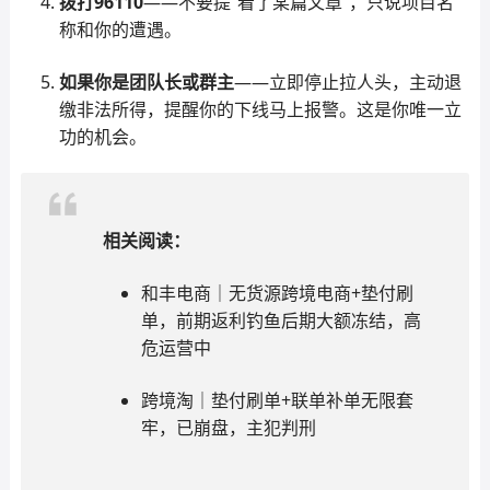
拨打96110
——不要提“看了某篇文章”，只说项目名
称和你的遭遇。
如果你是团队长或群主
——立即停止拉人头，主动退
缴非法所得，提醒你的下线马上报警。这是你唯一立
功的机会。
相关阅读：
和丰电商｜无货源跨境电商+垫付刷
单，前期返利钓鱼后期大额冻结，高
危运营中
跨境淘｜垫付刷单+联单补单无限套
牢，已崩盘，主犯判刑