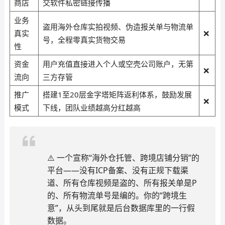
商店
交软件私密链接传播
业务
盗用海外仓库实拍视频、伪造报关单与物流单
真实
❌
号，全程零真实货物交易
性
资金
用户充值直接进入个人或空壳公司账户，无第
❌
流向
三方存管
推广
搭建1至20层金字塔矩阵返利体系，鼓励发展
❌
模式
下线，团队业绩越高分红越高
⚠️ 一个宣称“海外仓托管、跨境店铺分销”的
平台——没有ICP备案、没有正规下载渠
道、所有仓库视频是盗的、所有报关单是P
的、所有物流单号是编的。你的“跨境生
意”，从头到尾就是后台数据库里的一行假
数据。