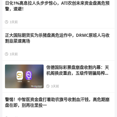
日化1%高息拉人头步步惊心，ATI农创未来资金盘高危预
警，速避！
3天前
正大国际期货实为杀猪盘高危运作中，DRMC原班人马收
割韭菜速离场
3天前
信德国际彩票盘崩盘收割内幕：天
机阁换皮重启，五级传销骗局榨干
散户，立即
3天前
警惕！中智医资金盘打着助农旗号收割血汗钱，高危期崩
盘在即，别再往里投一