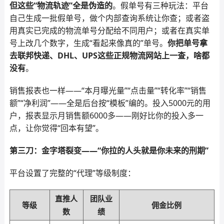
但这些“物流轨迹”全是伪造的
。假单号有三种玩法：平台
自己生成一批假单号，做个内部查询系统让你查；或者盗
用真实已完成的物流单号分配给不同用户；或者在真实单
号上改几个数字，生成“看起来像真的”单号。
你把单号拿
去联邦快递、DHL、UPS这些正规物流网站上一查，啥都
没有
。
销售报表也一样——“本月曝光量”“点击量”“转化率”“销售
额”“净利润”——全是后台按“模板”编的。投入5000元的用
户，报表显示月销售额6000多——刚好比你的投入多一
点，让你觉得“回本有望”。
第三刀：金字塔裂变——“你拉的人头就是你未来的刑期”
平台设置了完整的“代理”等级制度：
直推人
团队业
等级
佣金比例
数
绩