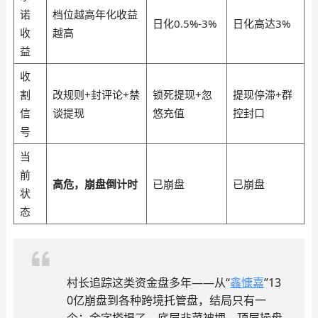
诺
档位越高年化收益
日化0.5%-3%
日化高达3%
收
越高
益
收
割
改规则+封评论+禁
锁死提现+忽
提现停滞+群
信
谈提现
悠充值
控封口
号
当
前
高危，崩盘倒计时
已崩盘
已崩盘
状
态
村长追踪这类资金盘多年——从“
鑫慷嘉
”13
0亿崩盘到各种跨境托管盘，结局只有一