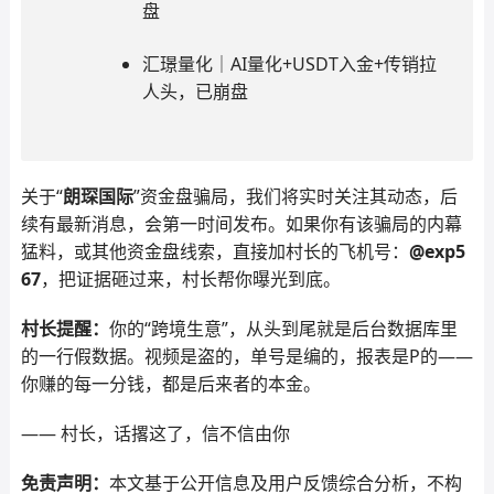
盘
汇璟量化｜AI量化+USDT入金+传销拉
人头，已崩盘
关于“
朗琛国际
”资金盘骗局，我们将实时关注其动态，后
续有最新消息，会第一时间发布。如果你有该骗局的内幕
猛料，或其他资金盘线索，直接加村长的飞机号：
@exp5
67
，把证据砸过来，村长帮你曝光到底。
村长提醒：
你的“跨境生意”，从头到尾就是后台数据库里
的一行假数据。视频是盗的，单号是编的，报表是P的——
你赚的每一分钱，都是后来者的本金。
—— 村长，话撂这了，信不信由你
免责声明：
本文基于公开信息及用户反馈综合分析，不构