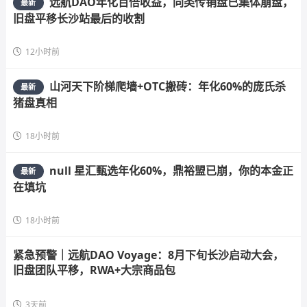
远航DAO年化百倍收益，同类传销盘已集体崩盘，
最新
旧盘平移长沙站最后的收割
12小时前
山河天下阶梯爬墙+OTC搬砖：年化60%的庞氏杀
最新
猪盘真相
18小时前
null 星汇甄选年化60%，鼎裕盟已崩，你的本金正
最新
在填坑
18小时前
紧急预警｜远航DAO Voyage：8月下旬长沙启动大会，
旧盘团队平移，RWA+大宗商品包
3天前