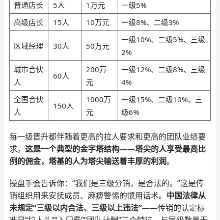
普通店长
5人
1万元
一级5%
高级店长
15人
10万元
一级8%、二级3%
一级10%、二级5%、三级
区域经理
30人
50万元
2%
城市合伙
200万
一级12%、二级8%、三级
60人
人
元
4%
全国合伙
1000万
一级15%、二级10%、三
150人
人
元
级6%
每一级晋升都伴随着更高的拉人要求和更高的团队业绩要
求。
这是一个典型的金字塔结构——塔尖的人享受最高比
例的佣金，塔基的人为塔尖输送着丰厚的利润
。
操盘手会告诉你：“我们是三级分销，是合法的。”这是传
销组织用来安抚成员、麻痹警惕的惯用话术。
中国法律从
未规定“三级以内合法、三级以上违法”
——传销的认定标