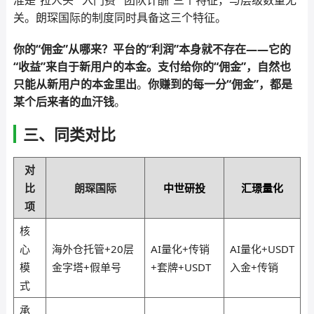
准是“拉人头”“入门费”“团队计酬”三个特征，与层级数量无
关。朗琛国际的制度同时具备这三个特征。
你的“佣金”从哪来？平台的“利润”本身就不存在——它的
“收益”来自于新用户的本金。支付给你的“佣金”，自然也
只能从新用户的本金里出
。
你赚到的每一分“佣金”，都是
某个后来者的血汗钱
。
三、同类对比
对
比
朗琛国际
中世研投
汇璟量化
项
核
心
海外仓托管+20层
AI量化+传销
AI量化+USDT
模
金字塔+假单号
+套牌+USDT
入金+传销
式
承