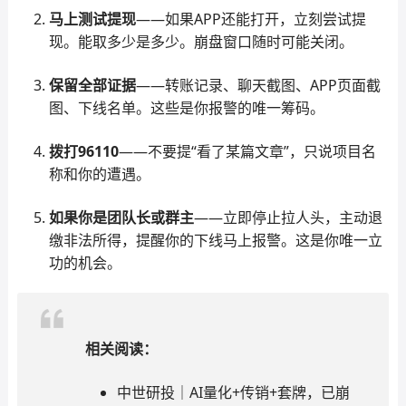
马上测试提现
——如果APP还能打开，立刻尝试提
现。能取多少是多少。崩盘窗口随时可能关闭。
保留全部证据
——转账记录、聊天截图、APP页面截
图、下线名单。这些是你报警的唯一筹码。
拨打96110
——不要提“看了某篇文章”，只说项目名
称和你的遭遇。
如果你是团队长或群主
——立即停止拉人头，主动退
缴非法所得，提醒你的下线马上报警。这是你唯一立
功的机会。
相关阅读：
中世研投｜AI量化+传销+套牌，已崩