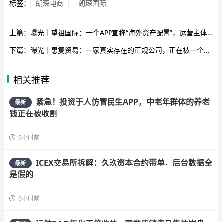
标签：
朗琛电商
朗琛国际
上篇：
曝光｜望祖国际：一个APP宣称“海外资产配置”，运营主体是北京一家正经做跨境电商的公司——但它跟这个APP半毛钱关系都没有
下篇：
曝光｜惠复贸易：一家真实存在的正规公司，正在被一个APP偷走招牌骗你的钱
相关推荐
紧急！投资于人仿冒民生APP，中老年群体的养老
最新
钱正在被收割
9小时前
ICEX交易所拆解：久玖资本合约带单，后台数据全
最新
是假的
9小时前